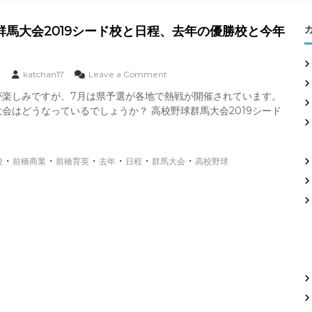
群馬大会2019シード校と日程、去年の優勝校と今年
o
katchan17
Leave a Comment
n
が楽しみですが、7月は県予選が各地で熱戦が開催されています。
高
会はどうなっているでしょうか？ 高校野球群馬大会2019シード
校
野
球
群
・
・
・
・
・
・
校
前橋商業
前橋育英
去年
日程
群馬大会
馬
高校野球
大
会
2
0
1
9
シ
ー
ド
校
と
日