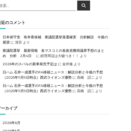
検
検
索
索
対
象
最近のコメント
日本保守党 有本香候補 衆議院選挙落選確実 分析解説 今後の
展望
に
清宮
より
衆議院選挙 最新情報 各マスコミの各政党獲得議席予想のまと
め 分析 2月4日
に
総理周辺は大嘘つき！！
より
2026年のスバルの新車発売予定は
に
金井修
より
日ハム 石井一成選手のFA移籍ニュース：解説分析と今後の予想
（2025年11月9日時点）西武ライオンズ優勢
に
高橋 詔二
より
日ハム 石井一成選手のFA移籍ニュース：解説分析と今後の予想
（2025年11月9日時点）西武ライオンズ優勢
に
高橋 詔二
より
アーカイブ
2026年6月
2026年5月