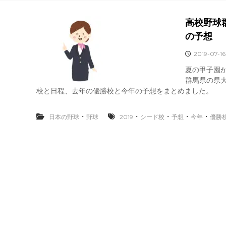
高校野球
の予想
2019-07-16
夏の甲子園
群馬県の県大
校と日程、去年の優勝校と今年の予想をまとめました。
・
・
・
・
・
日本の野球
野球
2019
シード校
予想
今年
優勝