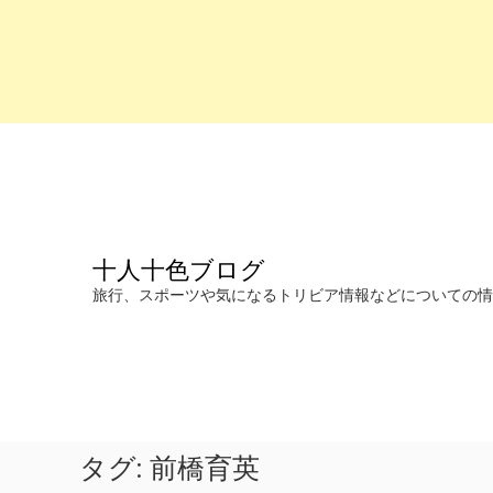
コ
ン
テ
ン
ツ
へ
十人十色ブログ
ス
キ
旅行、スポーツや気になるトリビア情報などについての情報を発信します。
ッ
プ
タグ:
前橋育英