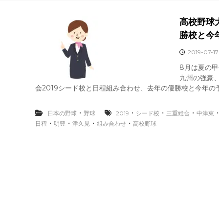
高校野球
勝校と今
2019-07-17
8月は夏の
九州の強豪
会2019シード校と日程組み合わせ、去年の優勝校と今年の
・
・
・
・
日本の野球
野球
2019
シード校
三重総合
中津東
・
・
・
・
日程
明豊
津久見
組み合わせ
高校野球