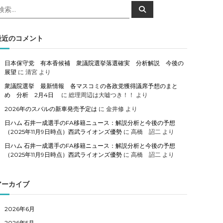
検
検
索
索
対
象
最近のコメント
日本保守党 有本香候補 衆議院選挙落選確実 分析解説 今後の
展望
に
清宮
より
衆議院選挙 最新情報 各マスコミの各政党獲得議席予想のまと
め 分析 2月4日
に
総理周辺は大嘘つき！！
より
2026年のスバルの新車発売予定は
に
金井修
より
日ハム 石井一成選手のFA移籍ニュース：解説分析と今後の予想
（2025年11月9日時点）西武ライオンズ優勢
に
高橋 詔二
より
日ハム 石井一成選手のFA移籍ニュース：解説分析と今後の予想
（2025年11月9日時点）西武ライオンズ優勢
に
高橋 詔二
より
アーカイブ
2026年6月
2026年5月