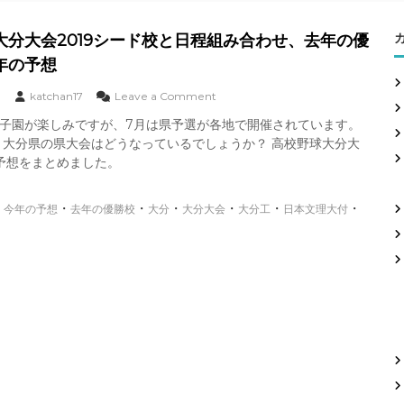
大分大会2019シード校と日程組み合わせ、去年の優
年の予想
o
katchan17
Leave a Comment
n
甲子園が楽しみですが、7月は県予選が各地で開催されています。
高
、大分県の県大会はどうなっているでしょうか？ 高校野球大分大
校
野
予想をまとめました。
球
大
・
・
・
・
・
・
・
今年の予想
去年の優勝校
大分
大分大会
分
大分工
日本文理大付
大
会
2
0
1
9
シ
ー
ド
校
と
日