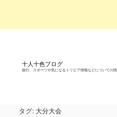
コ
ン
テ
ン
ツ
へ
十人十色ブログ
ス
キ
旅行、スポーツや気になるトリビア情報などについての情報を発信します。
ッ
プ
タグ:
大分大会