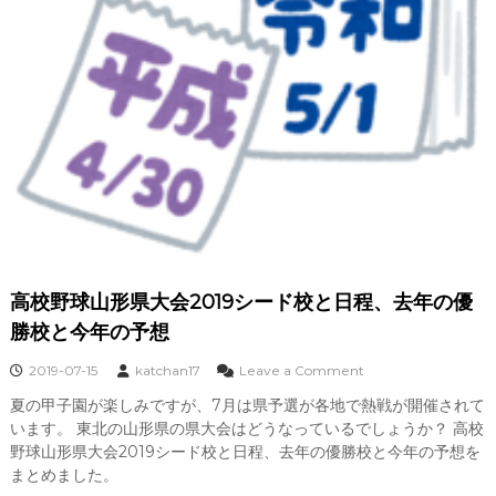
高校野球山形県大会2019シード校と日程、去年の優
勝校と今年の予想
o
2019-07-15
katchan17
Leave a Comment
n
夏の甲子園が楽しみですが、7月は県予選が各地で熱戦が開催されて
高
います。 東北の山形県の県大会はどうなっているでしょうか？ 高校
校
野
野球山形県大会2019シード校と日程、去年の優勝校と今年の予想を
球
まとめました。
山