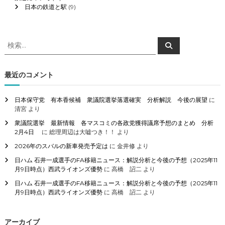
日本の鉄道と駅
(9)
検
検
索
索
対
象
最近のコメント
:
日本保守党 有本香候補 衆議院選挙落選確実 分析解説 今後の展望
に
清宮
より
衆議院選挙 最新情報 各マスコミの各政党獲得議席予想のまとめ 分析
2月4日
に
総理周辺は大嘘つき！！
より
2026年のスバルの新車発売予定は
に
金井修
より
日ハム 石井一成選手のFA移籍ニュース：解説分析と今後の予想（2025年11
月9日時点）西武ライオンズ優勢
に
高橋 詔二
より
日ハム 石井一成選手のFA移籍ニュース：解説分析と今後の予想（2025年11
月9日時点）西武ライオンズ優勢
に
高橋 詔二
より
アーカイブ