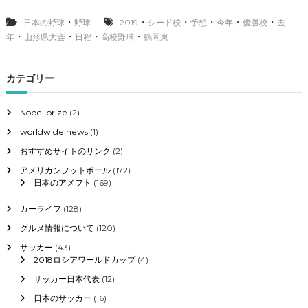
形
県
・
・
・
・
・
・
日本の野球
野球
2019
シード校
予想
今年
優勝校
去
大
・
・
・
・
年
山形県大会
日程
高校野球
鶴岡東
会
2
0
カテゴリー
1
9
シ
Nobel prize
(2)
ー
worldwide news
(1)
ド
校
おすすめサイトのリンク
(2)
と
日
アメリカンフットボール
(172)
程
日本のアメフト
(169)
、
去
カーライフ
(128)
年
グルメ情報について
(120)
の
優
サッカー
(43)
勝
2018ロシアワールドカップ
(4)
校
サッカー日本代表
(12)
と
今
日本のサッカー
(16)
年