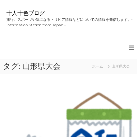
コ
ン
十人十色ブログ
テ
旅行、スポーツや気になるトリビア情報などについての情報を発信します。-
ン
Information Station from Japan –
ツ
へ
ス
キ
ッ
プ
タグ:
山形県大会
ホーム
山形県大会