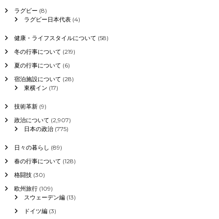
想
ラグビー
(8)
ラグビー日本代表
(4)
健康・ライフスタイルについて
(58)
冬の行事について
(219)
夏の行事について
(6)
宿泊施設について
(28)
東横イン
(17)
技術革新
(9)
政治について
(2,907)
日本の政治
(775)
日々の暮らし
(89)
春の行事について
(128)
格闘技
(30)
欧州旅行
(109)
スウェーデン編
(13)
ドイツ編
(3)