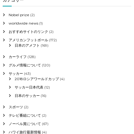
9
シ
ー
Nobel prize
(2)
ド
worldwide news
(1)
校
と
おすすめサイトのリンク
(2)
日
程
アメリカンフットボール
(172)
組
日本のアメフト
(169)
み
合
カーライフ
(128)
わ
グルメ情報について
(120)
せ
、
サッカー
(43)
去
2018ロシアワールドカップ
(4)
年
サッカー日本代表
(12)
の
優
日本のサッカー
(16)
勝
校
スポーツ
(2)
と
今
テレビ番組について
(2)
年
ノーベル賞について
(67)
の
予
ハワイ旅行最新情報
(4)