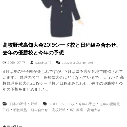
高校野球高知大会2019シード校と日程組み合わせ、
去年の優勝校と今年の予想
o
2019-07-17
katchan17
Leave a Comment
n
8月は夏の甲子園が楽しみですが、7月は県予選が各地で開催されて
高
います。 野球の名門、高知県大会はどうなっているでしょうか？ 高
校
野
校野球高知大会2019シード校と日程組み合わせ、去年の優勝校と今
球
年の予想をまとめました。
高
知
大
・
・
・
・
・
日本の野球
野球
2019
シード校
今年の予想
去年の優勝校
会
・
・
・
・
・
日程
明徳義塾
組み合わせ
高校野球
高知商業
高知大会
2
0
1
カテゴリー