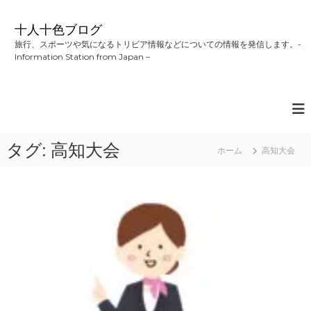
コ
ン
十人十色ブログ
テ
旅行、スポーツや気になるトリビア情報などについての情報を発信します。-
ン
Information Station from Japan –
ツ
へ
ス
キ
ッ
プ
タグ:
高知大会
ホーム
高知大会