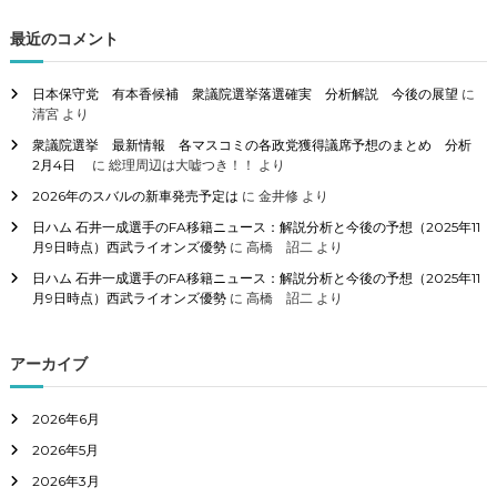
対
象
最近のコメント
:
日本保守党 有本香候補 衆議院選挙落選確実 分析解説 今後の展望
に
清宮
より
衆議院選挙 最新情報 各マスコミの各政党獲得議席予想のまとめ 分析
2月4日
に
総理周辺は大嘘つき！！
より
2026年のスバルの新車発売予定は
に
金井修
より
日ハム 石井一成選手のFA移籍ニュース：解説分析と今後の予想（2025年11
月9日時点）西武ライオンズ優勢
に
高橋 詔二
より
日ハム 石井一成選手のFA移籍ニュース：解説分析と今後の予想（2025年11
月9日時点）西武ライオンズ優勢
に
高橋 詔二
より
アーカイブ
2026年6月
2026年5月
2026年3月