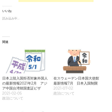
い
い
ウ
(
ィ
新
ン
し
いいね:
ド
い
ウ
ウ
読み込み中…
で
ィ
開
ン
き
ド
ま
ウ
す
で
)
開
き
関連
ま
す
)
日本上陸入国拒否対象外国人
在スウェーデン日本国大使館
の最新情報2021年2月 アジ
最新情報7月 日本入国制限
ア中国台湾韓国査証ビザ
2021-07-02
2021-02-05
政治について
政治について