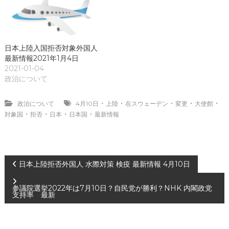
日本上陸入国拒否対象外国人
最新情報2021年1月4日
2021-01-04
政治について
・
・
・
・
・
政治について
4月10日
上陸
在スウェーデン
変更
大使館
・
・
・
・
対象国
拒否
日本
日本国
最新情報
投
日本上陸拒否外国人 水際対策 検疫 最新情報 4月10日
稿
参議院選挙2022年は7月10日？自民党が勝利？NHK 内閣政党
支持率 最新
ナ