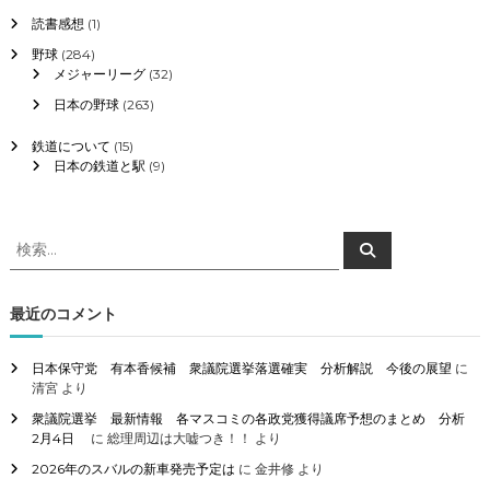
読書感想
(1)
野球
(284)
メジャーリーグ
(32)
日本の野球
(263)
鉄道について
(15)
日本の鉄道と駅
(9)
検
検
索
索
対
象
最近のコメント
:
日本保守党 有本香候補 衆議院選挙落選確実 分析解説 今後の展望
に
清宮
より
衆議院選挙 最新情報 各マスコミの各政党獲得議席予想のまとめ 分析
2月4日
に
総理周辺は大嘘つき！！
より
2026年のスバルの新車発売予定は
に
金井修
より