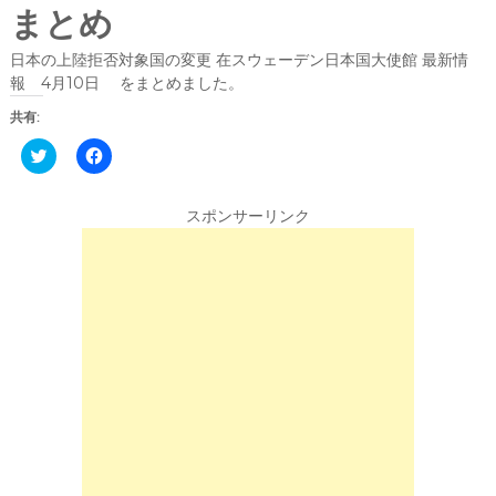
まとめ
日本の上陸拒否対象国の変更
在スウェーデン日本国大使館
最新情
報 4月10日 をまとめました。
共有:
C
F
l
a
i
c
c
e
k
b
スポンサーリンク
t
o
o
o
s
k
h
で
a
共
r
有
e
す
o
る
n
に
T
は
w
ク
i
リ
t
ッ
t
ク
e
し
r
て
(
く
新
だ
し
さ