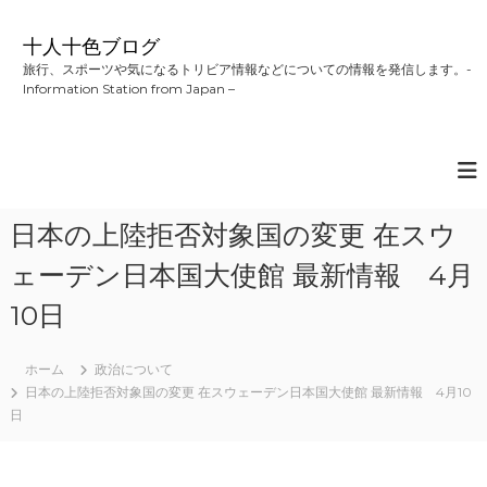
コ
ン
十人十色ブログ
テ
旅行、スポーツや気になるトリビア情報などについての情報を発信します。-
ン
Information Station from Japan –
ツ
へ
ス
キ
ッ
プ
日本の上陸拒否対象国の変更 在スウ
ェーデン日本国大使館 最新情報 4月
10日
ホーム
政治について
日本の上陸拒否対象国の変更 在スウェーデン日本国大使館 最新情報 4月10
日