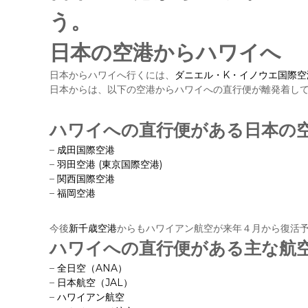
う。
日本の空港からハワイへ
日本からハワイへ行くには、
ダニエル・K・イノウエ国際空
日本からは、以下の空港からハワイへの直行便が離発着し
ハワイへの直行便がある日本の
–
成田国際空港
–
羽田空港 (東京国際空港)
–
関西国際空港
–
福岡空港
今後
新千歳空港
からもハワイアン航空が来年４月から復活
ハワイへの直行便がある主な航
–
全日空（ANA）
–
日本航空（JAL）
–
ハワイアン航空