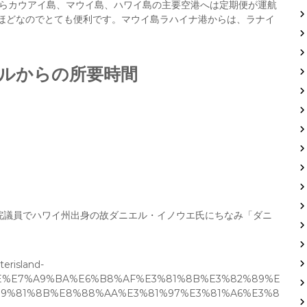
からカウアイ島、マウイ島、ハワイ島の主要空港へは定期便が運航
分ほどなのでとても便利です。マウイ島ラハイナ港からは、ラナイ
ルルからの所要時間
上院議員でハワイ州出身の故ダニエル・イノウエ氏にちなみ「ダニ
erisland-
1%AE%E7%A9%BA%E6%B8%AF%E3%81%8B%E3%82%89%E
E9%81%8B%E8%88%AA%E3%81%97%E3%81%A6%E3%8