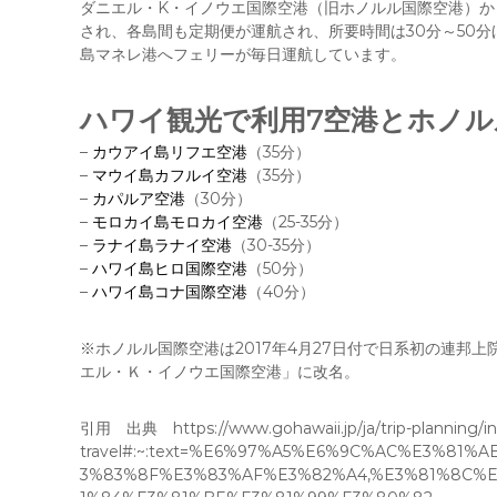
ダニエル・K・イノウエ国際空港（旧ホノルル国際空港）
され、各島間も定期便が運航され、所要時間は30分～50
島マネレ港へフェリーが毎日運航しています。
ハワイ観光で利用7空港とホノ
–
カウアイ島リフエ空港
（35分）
–
マウイ島カフルイ空港
（35分）
–
カパルア空港
（30分）
–
モロカイ島モロカイ空港
（25-35分）
–
ラナイ島ラナイ空港
（30-35分）
–
ハワイ島ヒロ国際空港
（50分）
–
ハワイ島コナ国際空港
（40分）
※ホノルル国際空港は2017年4月27日付で日系初の連邦
エル・Ｋ・イノウエ国際空港」に改名。
引用 出典 https://www.gohawaii.jp/ja/trip-planning/int
travel#:~:text=%E6%97%A5%E6%9C%AC%E3%8
3%83%8F%E3%83%AF%E3%82%A4,%E3%81%8C%