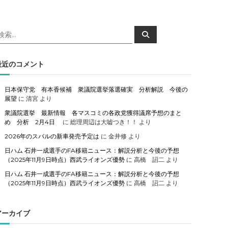
検
検
索
索
対
象
最近のコメント
日本保守党 有本香候補 衆議院選挙落選確実 分析解説 今後の
展望
に
清宮
より
衆議院選挙 最新情報 各マスコミの各政党獲得議席予想のまと
め 分析 2月4日
に
総理周辺は大嘘つき！！
より
2026年のスバルの新車発売予定は
に
金井修
より
日ハム 石井一成選手のFA移籍ニュース：解説分析と今後の予想
（2025年11月9日時点）西武ライオンズ優勢
に
高橋 詔二
より
日ハム 石井一成選手のFA移籍ニュース：解説分析と今後の予想
（2025年11月9日時点）西武ライオンズ優勢
に
高橋 詔二
より
アーカイブ