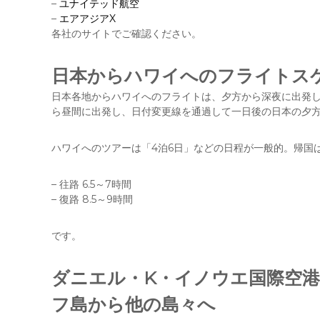
–
ユナイテッド航空
–
エアアジアX
各社のサイトでご確認ください。
日本からハワイへのフライトス
日本各地からハワイへのフライトは、夕方から深夜に出発
ら昼間に出発し、日付変更線を通過して一日後の日本の夕
ハワイへのツアーは「4泊6日」などの日程が一般的。帰国
– 往路 6.5～7時間
– 復路 8.5～9時間
です。
ダニエル・K・イノウエ国際空
フ島から他の島々へ