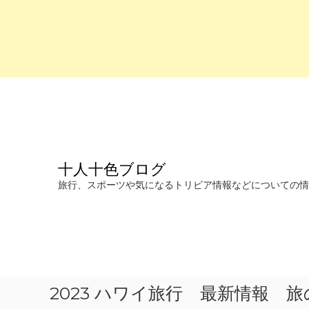
コ
ン
テ
ン
ツ
へ
十人十色ブログ
ス
キ
旅行、スポーツや気になるトリビア情報などについての情報を発信します。
ッ
プ
2023 ハワイ旅行 最新情報 