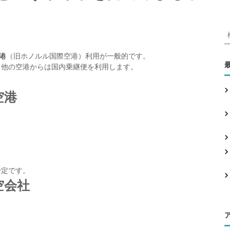
港
（旧ホノルル国際空港）利用が一般的です。
て他の空港からは国内乗継便を利用します。
:
空港
予定です。
空会社