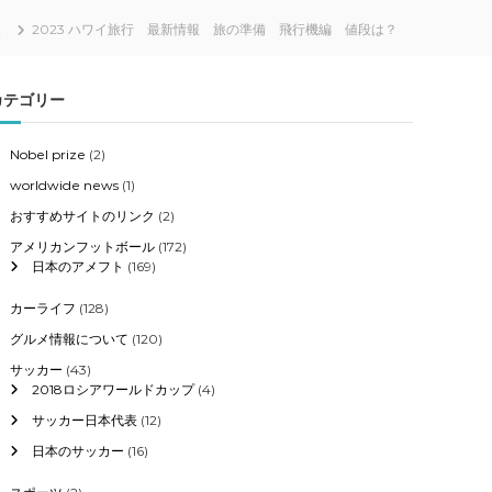
報
2023 ハワイ旅行 最新情報 旅の準備 飛行機編 値段は？
カテゴリー
Nobel prize
(2)
worldwide news
(1)
おすすめサイトのリンク
(2)
アメリカンフットボール
(172)
日本のアメフト
(169)
カーライフ
(128)
グルメ情報について
(120)
サッカー
(43)
2018ロシアワールドカップ
(4)
サッカー日本代表
(12)
日本のサッカー
(16)