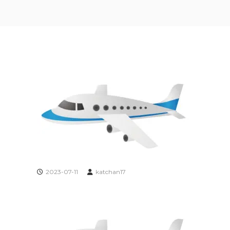
2023-07-11
katchan17