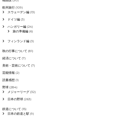
格闘技
(30)
欧州旅行
(109)
スウェーデン編
(13)
ドイツ編
(3)
ハンガリー編
(24)
旅の準備編
(6)
フィンランド編
(3)
秋の行事について
(81)
経済について
(7)
美術・芸術について
(7)
芸能情報
(2)
読書感想
(1)
野球
(284)
メジャーリーグ
(32)
日本の野球
(263)
鉄道について
(15)
日本の鉄道と駅
(9)