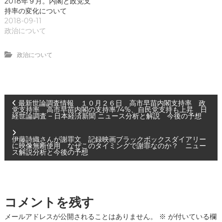
2018年９月。内閣と政党支
持率の変化について
2018-09-11
政治について
政治について
投
最新世論調査情報 １０月２６日 高市早苗内閣支持率 政
党支持率 高市早苗内閣の支持率74%、自民党支持も上昇 日
経世論調査 – 日本経済新聞 ニュース分析と解説 今後の予想
稿
伊藤詩織さんが謝罪文 記録映画ブラックボックスダイアリー
ナ
に映像無断使用 なぜこのタイミングで謝罪なのか？ ニュー
ス解説分析と今後の予想
ビ
ゲ
コメントを残す
ー
メールアドレスが公開されることはありません。
※
が付いている欄