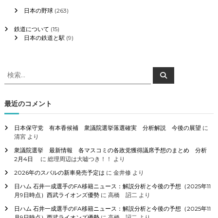
日本の野球
(263)
鉄道について
(15)
日本の鉄道と駅
(9)
検
検
索
索
対
象
最近のコメント
:
日本保守党 有本香候補 衆議院選挙落選確実 分析解説 今後の展望
に
清宮
より
衆議院選挙 最新情報 各マスコミの各政党獲得議席予想のまとめ 分析
2月4日
に
総理周辺は大嘘つき！！
より
2026年のスバルの新車発売予定は
に
金井修
より
日ハム 石井一成選手のFA移籍ニュース：解説分析と今後の予想（2025年11
月9日時点）西武ライオンズ優勢
に
高橋 詔二
より
日ハム 石井一成選手のFA移籍ニュース：解説分析と今後の予想（2025年11
月9日時点）西武ライオンズ優勢
に
高橋 詔二
より