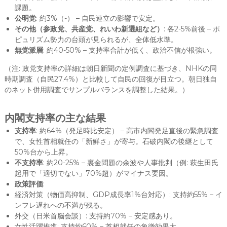
課題。
公明党
: 約3%（-） – 自民連立の影響で安定。
その他（参政党、共産党、れいわ新選組など）
: 各2-5%前後 – ポ
ピュリズム勢力の台頭が見られるが、全体低水準。
無党派層
: 約40-50% – 支持率合計が低く、政治不信が根強い。
（注: 政党支持率の詳細は朝日新聞の定例調査に基づき、NHKの同
時期調査（自民27.4%）と比較して自民の回復が目立つ。朝日独自
のネット併用調査でサンプルバランスを調整した結果。）
内閣支持率の主な結果
支持率
: 約64%（発足時比安定） – 高市内閣発足直後の緊急調査
で、女性首相就任の「新鮮さ」が寄与。石破内閣の後継として
50%台から上昇。
不支持率
: 約20-25% – 裏金問題の余波や人事批判（例: 萩生田氏
起用で「適切でない」70%超）がマイナス要因。
政策評価
:
経済対策（物価高抑制、GDP成長率1%台対応）: 支持約55% – イ
ンフレ遅れへの不満が残る。
外交（日米首脳会談）: 支持約70% – 安定感あり。
女性活躍推進: 支持約60% – 首相就任の象徴効果大。