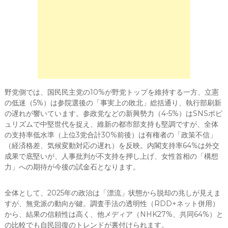
野党側では、国民民主党の10%が野党トップを維持する一方、立憲
の低迷（5%）は参院選後の「事実上の敗北」総括通り、執行部刷新
の遅れが響いています。参政党などの新興勢力（4-5%）はSNSポピ
ュリズムで中堅世代を捉え、維新の都市部支持も堅調ですが、全体
の支持率低水準（上位3党合計30%前後）は有権者の「政策不信」
（経済格差、気候変動対応の遅れ）を反映。内閣支持率64%は外交
成果で底堅いが、人事批判が不支持を押し上げ、女性首相の「構想
力」への期待が今後の試金石となります。
全体として、2025年の政治は「漂流」状態から脱却の兆しが見えま
すが、無党派の動向が鍵。調査手法の透明性（RDD+ネット併用）
から、結果の信頼性は高く、他メディア（NHK27%、共同64%）と
の比較でも自民回復のトレンドが裏付けられます。