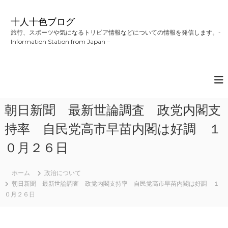
コ
ン
十人十色ブログ
テ
旅行、スポーツや気になるトリビア情報などについての情報を発信します。-
ン
Information Station from Japan –
ツ
へ
ス
キ
ッ
プ
朝日新聞 最新世論調査 政党内閣支
持率 自民党高市早苗内閣は好調 １
０月２６日
ホーム
政治について
朝日新聞 最新世論調査 政党内閣支持率 自民党高市早苗内閣は好調 １
０月２６日