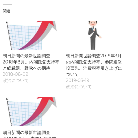
す
で
)
開
き
関連
ま
す
)
朝日新聞の最新世論調査
朝日新聞世論調査2019年3月
2018年8月。内閣政党支持率
の内閣政党支持率、参院選挙
と総裁選、野党への期待
投票先、消費税率引き上げに
2018-08-08
ついて
政治について
2019-03-19
政治について
朝日新聞の最新世論調査