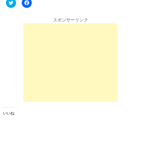
C
F
l
a
i
c
c
e
k
b
スポンサーリンク
t
o
o
o
s
k
h
で
a
共
r
有
e
す
o
る
n
に
T
は
w
ク
i
リ
t
ッ
t
ク
e
し
r
て
(
く
新
だ
し
さ
い
い
ウ
(
ィ
新
ン
し
いいね:
ド
い
ウ
ウ
で
ィ
開
ン
き
ド
ま
ウ