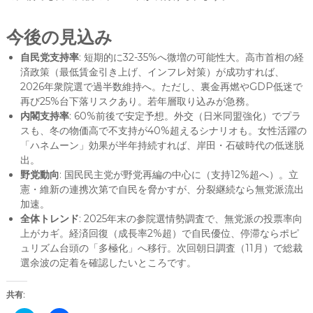
今後の見込み
自民党支持率
: 短期的に32-35%へ微増の可能性大。高市首相の経
済政策（最低賃金引き上げ、インフレ対策）が成功すれば、
2026年衆院選で過半数維持へ。ただし、裏金再燃やGDP低迷で
再び25%台下落リスクあり。若年層取り込みが急務。
内閣支持率
: 60%前後で安定予想。外交（日米同盟強化）でプラ
スも、冬の物価高で不支持が40%超えるシナリオも。女性活躍の
「ハネムーン」効果が半年持続すれば、岸田・石破時代の低迷脱
出。
野党動向
: 国民民主党が野党再編の中心に（支持12%超へ）。立
憲・維新の連携次第で自民を脅かすが、分裂継続なら無党派流出
加速。
全体トレンド
: 2025年末の参院選情勢調査で、無党派の投票率向
上がカギ。経済回復（成長率2%超）で自民優位、停滞ならポピ
ュリズム台頭の「多極化」へ移行。次回朝日調査（11月）で総裁
選余波の定着を確認したいところです。
共有: