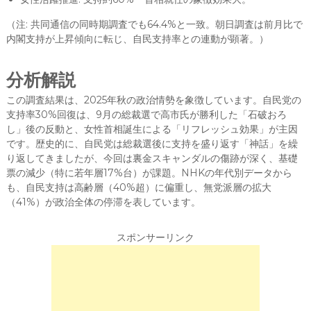
（注: 共同通信の同時期調査でも64.4%と一致。朝日調査は前月比で
内閣支持が上昇傾向に転じ、自民支持率との連動が顕著。）
分析解説
この調査結果は、2025年秋の政治情勢を象徴しています。自民党の
支持率30%回復は、9月の総裁選で高市氏が勝利した「石破おろ
し」後の反動と、女性首相誕生による「リフレッシュ効果」が主因
です。歴史的に、自民党は総裁選後に支持を盛り返す「神話」を繰
り返してきましたが、今回は裏金スキャンダルの傷跡が深く、基礎
票の減少（特に若年層17%台）が課題。NHKの年代別データから
も、自民支持は高齢層（40%超）に偏重し、無党派層の拡大
（41%）が政治全体の停滞を表しています。
スポンサーリンク