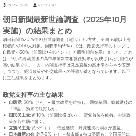
2025-10-26
katchan17
朝日新聞最新世論調査（2025年10月
実施）の結果まとめ
朝日新聞の2025年10月世論調査（電話RDD方式、全国18歳以上有
権者約3,000人対象、回収率約55%）では、政党支持率のトップに
自民党が30%（前回比+4ポイント）と回復傾向を示しました。これ
は、9月の総裁選後の高市早苗新首相就任効果が反映された可能性が
高い結果です。一方、内閣支持率は発足直後の高水準からやや安定
しつつも、経済政策や外交成果への評価が鍵となっています。以下
に主な結果をまとめます。
政党支持率の主な結果
自民党
: 30%（+4） – 最大政党を維持し、回復基調。総裁選後の
「神話」効果で底打ちか。
国民民主党
: 約10%（前回比横ばい） – 野党首位を維持、中道政
策が若年層に響く。
立憲民主党
: 約5%（-） – 低迷継続、野党連携の弱さが露呈。
日本維新の会
: 約7-8%（-） – 都市部支持は堅調も、全国展開に