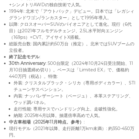
+シンメトリAWDの独自技術で人気。
1994年: 北米で「アウトバック」デビュー。日本では「レガシィ
グランドワゴン/ランカスター」として1995年導入。
以降: クロスオーバーSUVのパイオニアとして進化。現行（6代
目）は2021年フルモデルチェンジ、2.5L水平対向エンジン
（169ps）+CVT、アイサイトX搭載。
総販売台数: 国内累計約50万台（推定）。北米ではSUVブームの
立役者。
終了記念モデル
:
30th Anniversary
: 500台限定（2024年10月24日受注開始、11
月10日抽選締め切り）。ベースは「Limited EX」で、価格約
440万円（税込）。特徴:
外装: クリスタルブラック・シリカ（専用ボディカラー）、STI
チューンサスペンション。
内装: ナッパレザーシート（ベージュ）、本革ステアリング、
ウッド調パネル。
走行性能: 専用サスでハンドリング向上、走破性強化。
納期: 2025年4月以降。抽選倍率高めで人気。
中古車相場（2025年11月時点、参考）
:
現行モデル（2021年以降、走行距離1万km未満）: 約350-450万
円。