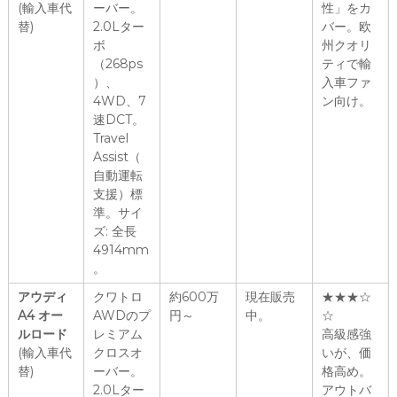
(輸入車代
ーバー。
性」をカ
替)
2.0Lター
バー。欧
ボ
州クオリ
（268ps
ティで輸
）、
入車ファ
4WD、7
ン向け。
速DCT。
Travel
Assist（
自動運転
支援）標
準。サイ
ズ: 全長
4914mm
。
アウディ
クワトロ
約600万
現在販売
★★★☆
A4 オー
AWDのプ
円～
中。
☆
ルロード
レミアム
高級感強
(輸入車代
クロスオ
いが、価
替)
ーバー。
格高め。
2.0Lター
アウトバ