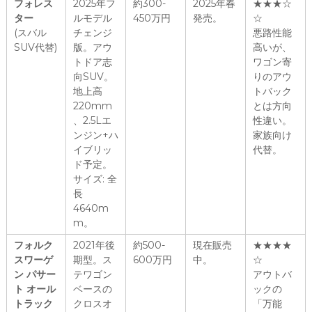
フォレス
2025年フ
約300-
2025年春
★★★☆
ター
ルモデル
450万円
発売。
☆
(スバル
チェンジ
悪路性能
SUV代替)
版。アウ
高いが、
トドア志
ワゴン寄
向SUV。
りのアウ
地上高
トバック
220mm
とは方向
、2.5Lエ
性違い。
ンジン+ハ
家族向け
イブリッ
代替。
ド予定。
サイズ: 全
長
4640m
m。
フォルク
2021年後
約500-
現在販売
★★★★
スワーゲ
期型。ス
600万円
中。
☆
ン パサー
テワゴン
アウトバ
ト オール
ベースの
ックの
トラック
クロスオ
「万能