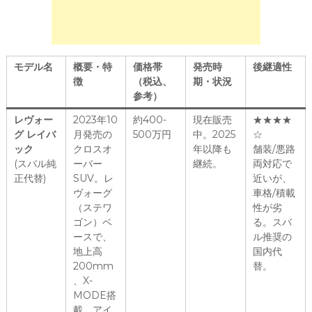
モデル名
概要・特
価格帯
発売時
後継適性
徴
（税込、
期・状況
参考）
レヴォー
2023年10
約400-
現在販売
★★★★
グ レイバ
月発売の
500万円
中。2025
☆
ック
クロスオ
年以降も
舗装/悪路
(スバル純
ーバー
継続。
両対応で
正代替)
SUV。レ
近いが、
ヴォーグ
車格/積載
（ステワ
性が劣
ゴン）ベ
る。スバ
ースで、
ル推奨の
地上高
国内代
200mm
替。
、X-
MODE搭
載。アイ