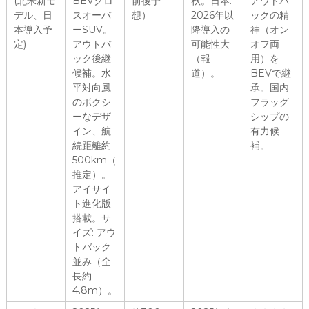
(北米新モ
BEVクロ
前後予
秋。日本:
アウトバ
デル、日
スオーバ
想）
2026年以
ックの精
本導入予
ーSUV。
降導入の
神（オン
定)
アウトバ
可能性大
オフ両
ック後継
（報
用）を
候補。水
道）。
BEVで継
平対向風
承。国内
のボクシ
フラッグ
ーなデザ
シップの
イン、航
有力候
続距離約
補。
500km（
推定）。
アイサイ
ト進化版
搭載。サ
イズ: アウ
トバック
並み（全
長約
4.8m）。