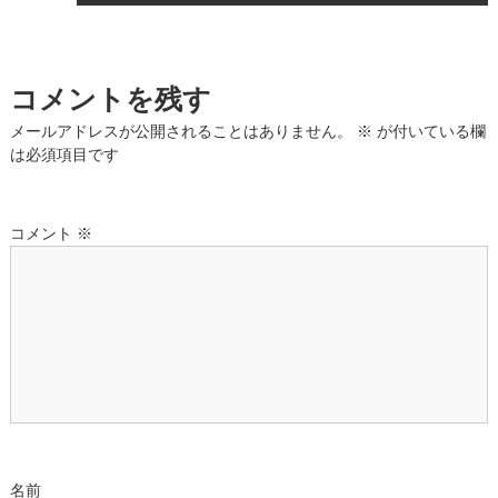
稿
ナ
コメントを残す
ビ
メールアドレスが公開されることはありません。
※
が付いている欄
ゲ
は必須項目です
ー
コメント
※
シ
ョ
ン
名前