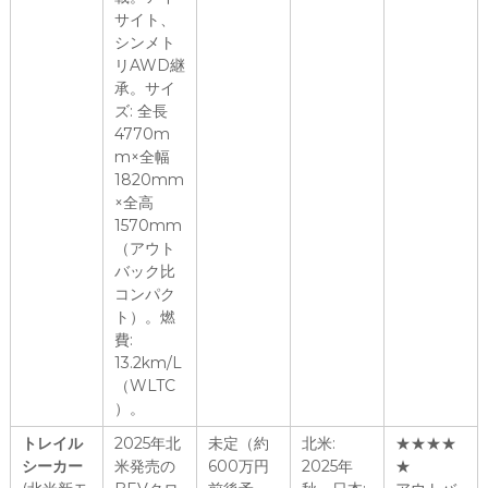
サイト、
シンメト
リAWD継
承。サイ
ズ: 全長
4770m
m×全幅
1820mm
×全高
1570mm
（アウト
バック比
コンパク
ト）。燃
費:
13.2km/L
（WLTC
）。
トレイル
2025年北
未定（約
北米:
★★★★
シーカー
米発売の
600万円
2025年
★