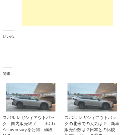
t
ク
e
し
r
て
(
く
新
だ
し
さ
い
い
ウ
(
ィ
新
ン
し
いいね:
ド
い
ウ
ウ
で
ィ
開
ン
き
ド
ま
ウ
す
で
)
開
き
関連
ま
す
)
スバル レガシィアウトバッ
スバル レガシィアウトバッ
ク 国内販売終了 30th
クの北米での人気は？ 新車
Anniversaryを公開 値段
販売台数は？日本との比較