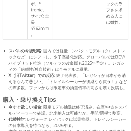
ボ、S
ックのラ
tronic。
フさを求
サイズ: 全
める人に
長
は微妙。
4762mm
。
スバルの今後戦略
: 国内では軽量コンパクトモデル（クロストレ
ックなど）にシフトし、少子高齢化対応。グローバルではBEV/
ハイブリッド推進（ソルテラの改良版も2025年予定）。レガシ
ィの「信頼性/独自技術」は全モデルに継承。
X（旧Twitter）での反応
: 終了発表後、「レガシィが日本から消
えるなんて悲しい」「トレイルシーカーが後継なら買う！」など
の声多数。ファンからは限定車の抽選倍率の高さを嘆く投稿も。
購入・乗り換えTips
今すぐ欲しい場合
: 限定モデル抽選は終了済み。在庫/中古をスバ
ルディーラーで確認。北米輸入は可能だが、手間/関税で割高。
代替検討
: レヴォーグ レイバックは試乗推奨。トレイルシーカー
の日本導入を待つなら、2026年頃。