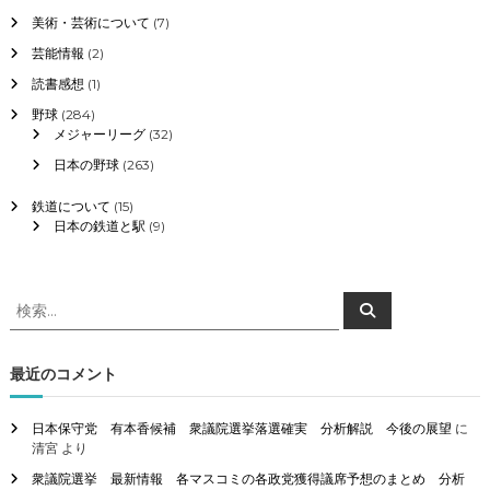
美術・芸術について
(7)
芸能情報
(2)
読書感想
(1)
野球
(284)
メジャーリーグ
(32)
日本の野球
(263)
鉄道について
(15)
日本の鉄道と駅
(9)
検
検
索
索
対
象
最近のコメント
:
日本保守党 有本香候補 衆議院選挙落選確実 分析解説 今後の展望
に
清宮
より
衆議院選挙 最新情報 各マスコミの各政党獲得議席予想のまとめ 分析