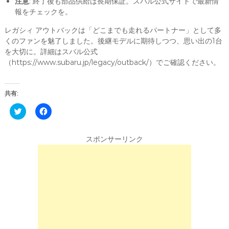
注意
: 終了後も部品供給は長期保証。スバル公式サイトで最新情
報をチェックを。
レガシィ アウトバックは「どこまでも走れるパートナー」として多
くのファンを魅了しました。後継モデルに期待しつつ、思い出の1台
を大切に。詳細はスバル公式
（https://www.subaru.jp/legacy/outback/）でご確認ください。
共有:
C
F
l
a
i
c
c
e
k
b
スポンサーリンク
t
o
o
o
s
k
h
で
a
共
r
有
e
す
o
る
n
に
T
は
w
ク
i
リ
t
ッ