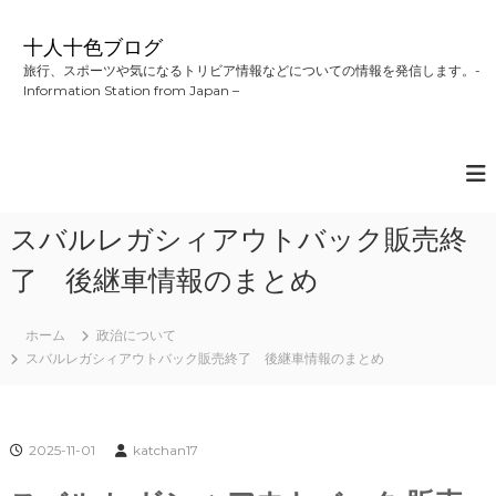
コ
ン
十人十色ブログ
テ
旅行、スポーツや気になるトリビア情報などについての情報を発信します。-
ン
Information Station from Japan –
ツ
へ
ス
キ
ッ
プ
スバルレガシィアウトバック販売終
了 後継車情報のまとめ
ホーム
政治について
スバルレガシィアウトバック販売終了 後継車情報のまとめ
2025-11-01
katchan17