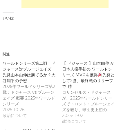
し
さ
い
い
ウ
(
ィ
新
ン
し
いいね:
ド
い
ウ
ウ
で
ィ
開
ン
き
ド
ま
ウ
す
で
)
開
き
関連
ま
す
)
ワールドシリーズ第二戦 ド
【 ドジャース 】山本由伸 が
ジャース対ブルージェイズ
日本人投手初の ワールドシ
先発山本由伸は勝てるか？大
リーズ MVPを獲得
先発と
谷翔平の予想
して2勝、最終戦のリリーフ
2025年ワールドシリーズ第2
で1勝！
戦：ドジャース vs ブルージ
ロサンゼルス・ドジャース
ェイズ 概要 2025年ワールド
が、2025年ワールドシリー
シリーズ…
ズでトロント・ブルージェイ
2025-10-26
ズを破り、球団史上初の…
政治について
2025-11-02
政治について