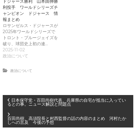
ドジャース勝利 山本由伸勝
利投手 ワールドシリーズチ
ャンピオン ドジャース 情
報まとめ
ロサンゼルス・ドジャースが
2025年ワールドシリーズで
トロント・ブルージェイズを
破り、球団史上初の連…
2025-11-02
政治について
政治について
投
日本保守党・百田尚樹代表、兵庫県の自宅が抵当に入ってい
るとの事。ニュース解説と問題点
稿
百田尚樹、高須院長と村西監督の話の内容のまとめ 河村たか
しへの言及 今後の予想
ナ