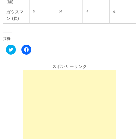
(勝)
ガウスマ
6
8
3
4
ン (負)
共有:
C
F
l
a
i
c
c
e
k
b
スポンサーリンク
t
o
o
o
s
k
h
で
a
共
r
有
e
す
o
る
n
に
T
は
w
ク
i
リ
t
ッ
t
ク
e
し
r
て
(
く
新
だ