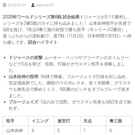
2025-11-01
katchan17
2025年ワールドシリーズ第6戦 試合結果
ドジャースが3-1で勝利し、
シリーズを3勝3敗のタイに持ち込みました！ 山本由伸投手が先発で
6回を投げ、1失点6奪三振の好投で勝ち投手（今シリーズ2勝目）。
崖っぷちからの逆転劇で、第7戦（11月2日、日本時間11月3日）へ持
ち越しです。
試合ハイライト
ドジャースの攻撃
: ムーキー・ベッツやフリーマンのタイムリー
などで3点を挙げ、先制。打線がガウスマン投手を攻略しまし
た。
山本由伸の投球
: 96球で降板。ブルージェイズ打線を封じ込め、
安定感抜群でした。継投のウロボレスキ、佐々木朗希、グラスナ
ウも無失点で締めくくり、9回裏のピンチをダブルプレーで凌ぎ
ました。
ブルージェイズ
: 1点のみで沈黙。ガウスマン先発も6回3失点で粘
れず。
投手
イニング
被安打
失点
奪三振
山本由伸
6
5
1
6