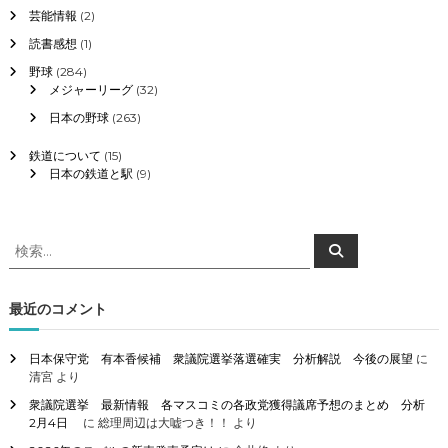
芸能情報
(2)
読書感想
(1)
野球
(284)
メジャーリーグ
(32)
日本の野球
(263)
鉄道について
(15)
日本の鉄道と駅
(9)
検
検
索
索
対
象
最近のコメント
:
日本保守党 有本香候補 衆議院選挙落選確実 分析解説 今後の展望
に
清宮
より
衆議院選挙 最新情報 各マスコミの各政党獲得議席予想のまとめ 分析
2月4日
に
総理周辺は大嘘つき！！
より