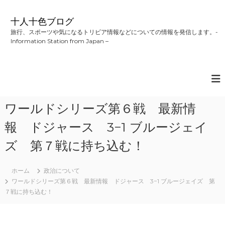
コ
ン
十人十色ブログ
テ
旅行、スポーツや気になるトリビア情報などについての情報を発信します。-
ン
Information Station from Japan –
ツ
へ
ス
キ
ッ
プ
ワールドシリーズ第６戦 最新情
報 ドジャース 3−1 ブルージェイ
ズ 第７戦に持ち込む！
ホーム
政治について
ワールドシリーズ第６戦 最新情報 ドジャース 3−1 ブルージェイズ 第
７戦に持ち込む！