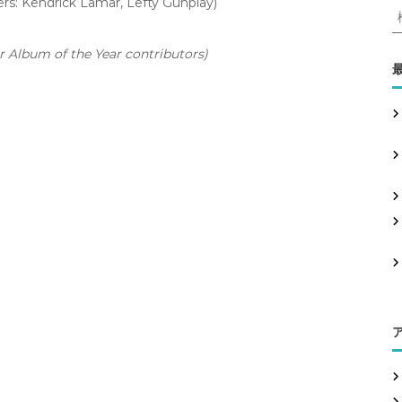
ers: Kendrick Lamar, Lefty Gunplay)
or Album of the Year contributors)
: