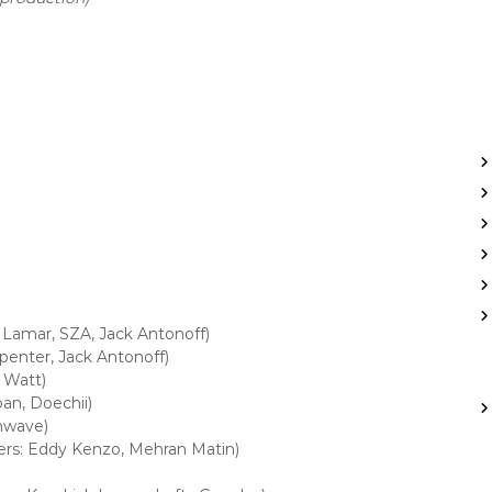
 Lamar, SZA, Jack Antonoff)
rpenter, Jack Antonoff)
 Watt)
an, Doechii)
unwave)
ers: Eddy Kenzo, Mehran Matin)