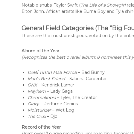
Notable snubs: Taylor Swift (
The Life of a Showgirl
rel
Elton John. African artists like Burna Boy and Tyla shi
General Field Categories (The “Big Fou
These are the most prestigious, voted on by the en
Album of the Year
(Recognizes the best overall album; 8 nominees this y
DeBÍ TiRAR MáS FOToS
– Bad Bunny
Man’s Best Friend
– Sabrina Carpenter
GNX
– Kendrick Lamar
Mayhem
– Lady Gaga
Chromakopia
– Tyler, The Creator
Glory
– Perfume Genius
Moisturizer
– Wet Leg
The Crux
– Djo
Record of the Year
(Best overall single recording, emphasizing technical