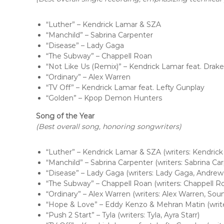
“Luther” – Kendrick Lamar & SZA
“Manchild” – Sabrina Carpenter
“Disease” – Lady Gaga
“The Subway” – Chappell Roan
“Not Like Us (Remix)” – Kendrick Lamar feat. Drake
“Ordinary” – Alex Warren
“TV Off” – Kendrick Lamar feat. Lefty Gunplay
“Golden” – Kpop Demon Hunters
Song of the Year
(Best overall song, honoring songwriters)
“Luther” – Kendrick Lamar & SZA (writers: Kendrick
“Manchild” – Sabrina Carpenter (writers: Sabrina Ca
“Disease” – Lady Gaga (writers: Lady Gaga, Andrew
“The Subway” – Chappell Roan (writers: Chappell Ro
“Ordinary” – Alex Warren (writers: Alex Warren, So
“Hope & Love” – Eddy Kenzo & Mehran Matin (writ
“Push 2 Start” – Tyla (writers: Tyla, Ayra Starr)