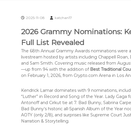
2025-11-08
katchan17
2026 Grammy Nominations: Ke
Full List Revealed
The 68th Annual Grammy Awards nominations were an
livestream hosted by artists including Chappell Roan, 
and Sam Smith. Covering music released from August 3
—up from 94 with the addition of
Best Traditional Co
on February 1, 2026, from Crypto.com Arena in Los 
Kendrick Lamar dominates with 9 nominations, includ
“Luther” in Record and Song of the Year. Lady Gaga fo
Antonoff and Cirkut tie at 7. Bad Bunny, Sabrina Carp
Bad Bunny’s historic all-Spanish Album of the Year nod
AOTY (only 2/8), and surprises like Supreme Court Jus
Narration & Storytelling.