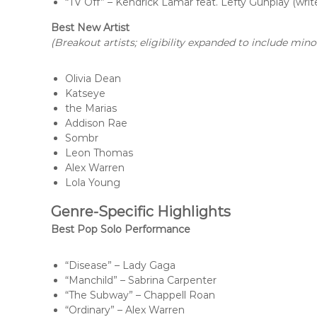
“TV Off” – Kendrick Lamar feat. Lefty Gunplay (writ
Best New Artist
(Breakout artists; eligibility expanded to include min
Olivia Dean
Katseye
the Marias
Addison Rae
Sombr
Leon Thomas
Alex Warren
Lola Young
Genre-Specific Highlights
Best Pop Solo Performance
“Disease” – Lady Gaga
“Manchild” – Sabrina Carpenter
“The Subway” – Chappell Roan
“Ordinary” – Alex Warren