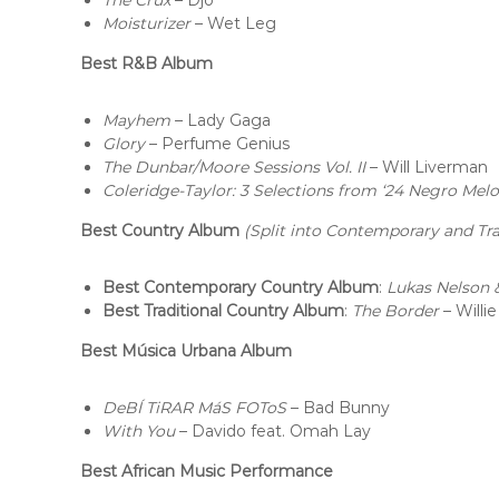
The Crux
– Djo
Moisturizer
– Wet Leg
Best R&B Album
Mayhem
– Lady Gaga
Glory
– Perfume Genius
The Dunbar/Moore Sessions Vol. II
– Will Liverman
Coleridge-Taylor: 3 Selections from ‘24 Negro Melo
Best Country Album
(Split into Contemporary and Trad
Best Contemporary Country Album
:
Lukas Nelson 
Best Traditional Country Album
:
The Border
– Willi
Best Música Urbana Album
DeBÍ TiRAR MáS FOToS
– Bad Bunny
With You
– Davido feat. Omah Lay
Best African Music Performance