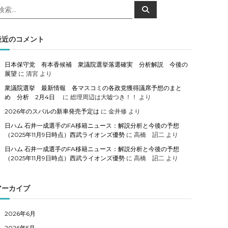
検
検
索
索
対
象
最近のコメント
日本保守党 有本香候補 衆議院選挙落選確実 分析解説 今後の
展望
に
清宮
より
衆議院選挙 最新情報 各マスコミの各政党獲得議席予想のまと
め 分析 2月4日
に
総理周辺は大嘘つき！！
より
2026年のスバルの新車発売予定は
に
金井修
より
日ハム 石井一成選手のFA移籍ニュース：解説分析と今後の予想
（2025年11月9日時点）西武ライオンズ優勢
に
高橋 詔二
より
日ハム 石井一成選手のFA移籍ニュース：解説分析と今後の予想
（2025年11月9日時点）西武ライオンズ優勢
に
高橋 詔二
より
アーカイブ
2026年6月
2026年5月