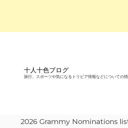
コ
ン
テ
ン
ツ
へ
十人十色ブログ
ス
キ
旅行、スポーツや気になるトリビア情報などについての情報を発信します。
ッ
プ
2026 Grammy Nominations lis