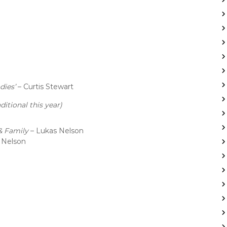
dies’
– Curtis Stewart
itional this year)
& Family
– Lukas Nelson
e Nelson