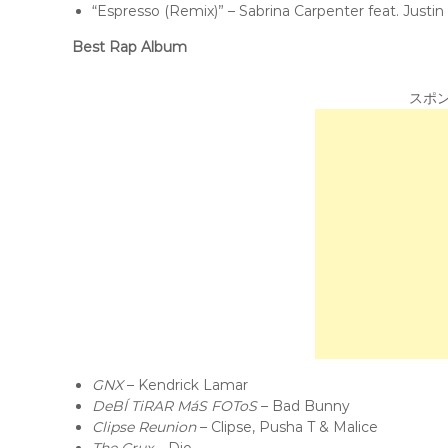
“Espresso (Remix)” – Sabrina Carpenter feat. Justin
Best Rap Album
スポ
GNX
– Kendrick Lamar
DeBÍ TiRAR MáS FOToS
– Bad Bunny
Clipse Reunion
– Clipse, Pusha T & Malice