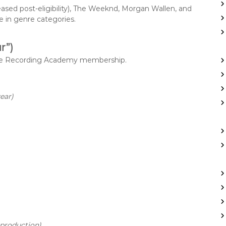
eased post-eligibility), The Weeknd, Morgan Wallen, and
ne in genre categories.
r”)
tire Recording Academy membership.
ear)
 production)