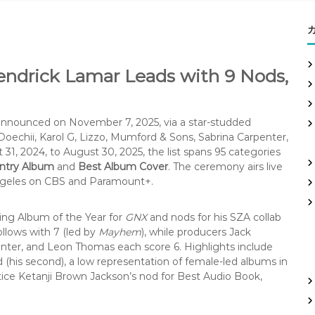
ndrick Lamar Leads with 9 Nods,
nounced on November 7, 2025, via a star-studded
Doechii, Karol G, Lizzo, Mumford & Sons, Sabrina Carpenter,
1, 2024, to August 30, 2025, the list spans 95 categories
untry Album
and
Best Album Cover
. The ceremony airs live
Angeles on CBS and Paramount+.
ing Album of the Year for
GNX
and nods for his SZA collab
llows with 7 (led by
Mayhem
), while producers Jack
enter, and Leon Thomas each score 6. Highlights include
 (his second), a low representation of female-led albums in
tice Ketanji Brown Jackson’s nod for Best Audio Book,