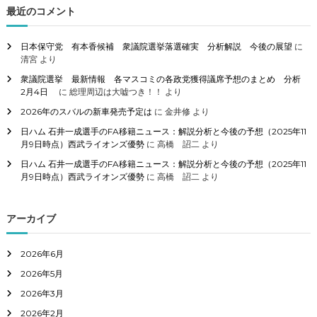
象
最近のコメント
:
日本保守党 有本香候補 衆議院選挙落選確実 分析解説 今後の展望
に
清宮
より
衆議院選挙 最新情報 各マスコミの各政党獲得議席予想のまとめ 分析
2月4日
に
総理周辺は大嘘つき！！
より
2026年のスバルの新車発売予定は
に
金井修
より
日ハム 石井一成選手のFA移籍ニュース：解説分析と今後の予想（2025年11
月9日時点）西武ライオンズ優勢
に
高橋 詔二
より
日ハム 石井一成選手のFA移籍ニュース：解説分析と今後の予想（2025年11
月9日時点）西武ライオンズ優勢
に
高橋 詔二
より
アーカイブ
2026年6月
2026年5月
2026年3月
2026年2月