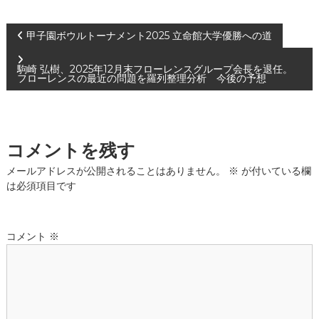
投
甲子園ボウルトーナメント2025 立命館大学優勝への道
稿
駒崎 弘樹、2025年12月末フローレンスグループ会長を退任。
フローレンスの最近の問題を羅列整理分析 今後の予想
ナ
ビ
コメントを残す
ゲ
メールアドレスが公開されることはありません。
※
が付いている欄
は必須項目です
ー
シ
コメント
※
ョ
ン