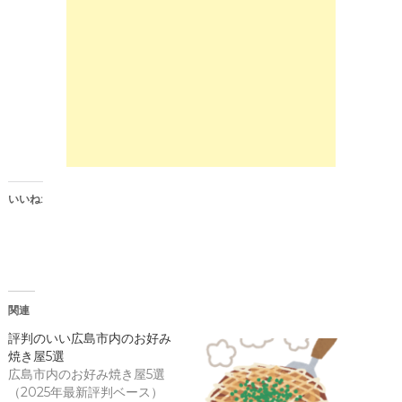
e
す
o
る
n
に
T
は
w
ク
i
リ
t
ッ
t
ク
e
し
r
て
(
く
新
だ
し
さ
い
い
ウ
(
ィ
新
ン
し
いいね:
ド
い
ウ
ウ
で
ィ
開
ン
き
ド
ま
ウ
す
で
)
開
き
関連
ま
す
)
評判のいい広島市内のお好み
焼き屋5選
広島市内のお好み焼き屋5選
（2025年最新評判ベース）