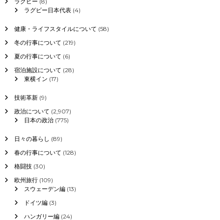
ラグビー
(8)
ラグビー日本代表
(4)
健康・ライフスタイルについて
(58)
冬の行事について
(219)
夏の行事について
(6)
宿泊施設について
(28)
東横イン
(17)
技術革新
(9)
政治について
(2,907)
日本の政治
(775)
日々の暮らし
(89)
春の行事について
(128)
格闘技
(30)
欧州旅行
(109)
スウェーデン編
(13)
ドイツ編
(3)
ハンガリー編
(24)