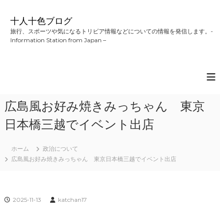
コ
ン
十人十色ブログ
テ
旅行、スポーツや気になるトリビア情報などについての情報を発信します。-
ン
Information Station from Japan –
ツ
へ
ス
キ
ッ
プ
広島風お好み焼きみっちゃん 東京
日本橋三越でイベント出店
ホーム
政治について
広島風お好み焼きみっちゃん 東京日本橋三越でイベント出店
2025-11-13
katchan17
.