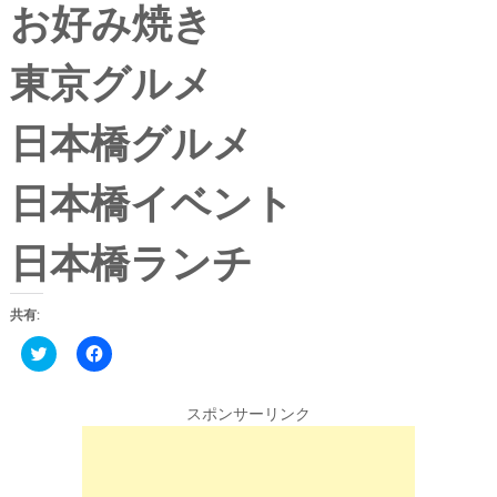
お好み焼き
東京グルメ
日本橋グルメ
日本橋イベント
日本橋ランチ
共有:
C
F
l
a
i
c
c
e
k
b
スポンサーリンク
t
o
o
o
s
k
h
で
a
共
r
有