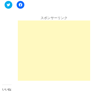
C
F
l
a
i
c
c
e
k
b
スポンサーリンク
t
o
o
o
s
k
h
で
a
共
r
有
e
す
o
る
n
に
T
は
w
ク
i
リ
t
ッ
t
ク
e
し
r
て
(
く
新
だ
し
さ
い
い
ウ
(
ィ
新
ン
し
いいね:
ド
い
ウ
ウ
で
ィ
開
ン
き
ド
ま
ウ