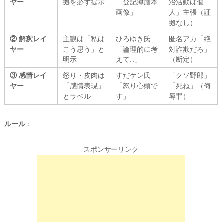
ヤー
拠を必ず提示
「登記簿謄本
治活動は個
画像」
人」主張（証
拠なし）
② 解釈レイ
主観は「私は
ひろゆき氏
匿名アカ「絶
ヤー
こう思う」と
「論理的に考
対詐欺だろ」
明示
えて…」
（断定）
③ 感情レイ
怒り・皮肉は
すだケン氏
「クソ野郎」
ヤー
「感情表現」
「怒り心頭で
「死ね」（侮
とラベル
す」
辱罪）
ルール
：
スポンサーリンク