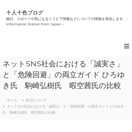
コ
ン
十人十色ブログ
テ
旅行、スポーツや気になるトリビア情報などについての情報を発信します。-
ン
Information Station from Japan –
ツ
へ
ス
キ
ッ
プ
ネットSNS社会における「誠実さ」
と「危険回避」の両立ガイド ひろゆ
き氏 駒崎弘樹氏 暇空茜氏の比較
ホーム
政治について
ネットSNS社会における「誠実さ」と「危険回避」の両立ガイド ひろゆき
氏 駒崎弘樹氏 暇空茜氏の比較