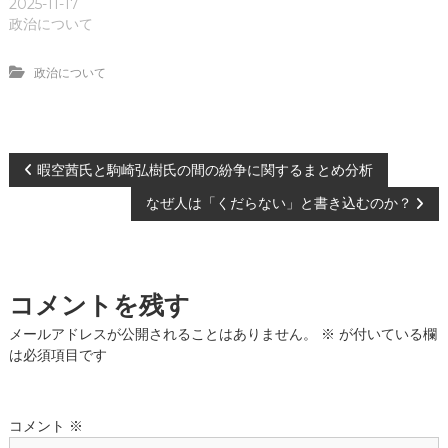
2025-11-17
政治について
政治について
投
暇空茜氏と駒崎弘樹氏の間の紛争に関するまとめ分析
なぜ人は「くだらない」と書き込むのか？
稿
ナ
コメントを残す
ビ
メールアドレスが公開されることはありません。
※
が付いている欄
ゲ
は必須項目です
ー
コメント
※
シ