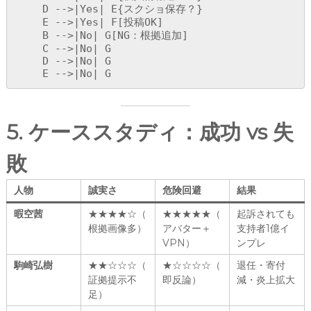
    D -->|Yes| E{スクショ保存？}

    E -->|Yes| F[投稿OK]

    B -->|No| G[NG：根拠追加]

    C -->|No| G

    D -->|No| G

    E -->|No| G
5. ケーススタディ：成功 vs 失
敗
人物
誠実さ
危険回避
結果
暇空茜
★★★★☆（
★★★★★（
起訴されても
根拠画像多）
アバター＋
支持者1億イ
VPN）
ンプレ
駒崎弘樹
★★☆☆☆（
★☆☆☆☆（
退任・寄付
証拠提示不
即反論）
減・炎上拡大
足）