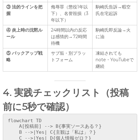
③ 法的ラインを把
侮辱罪（懲役1年以
駒崎氏告訴→暇空
握
下）、名誉毀損（3
氏在宅起訴
年以下）
④ 炎上時の沈黙ル
24時間以内の反応
駒崎氏即反論→火
ール
は感情的→72時間
に油
待機
⑤ バックアップ戦
サブ垢・別プラッ
凍結されても
略
トフォーム
note・YouTubeで
継続
4. 実践チェックリスト（投稿
前に5秒で確認）
flowchart TD

    A[投稿前] --> B{事実ソースある？}

    B -->|Yes| C{主観は「私は」？}

    C -->|Yes| D{個人情報ゼロ？}
