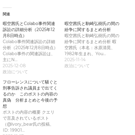
す
で
)
開
き
関連
ま
す
)
暇空茜氏とColabo事件関連
暇空茜氏と駒崎弘樹氏の間の
訴訟の詳細分析（2025年12
紛争に関するまとめ分析
月8日時点）
暇空茜氏と駒崎弘樹氏の間の
Colabo事件関連訴訟の詳細
紛争に関するまとめ分析 暇
分析（2025年12月8日時点）
空茜氏（本名：水原清晃、
Colabo事件の関連訴訟は、
1982年生まれ、You…
主にN…
2025-11-14
2025-12-08
政治について
政治について
フローレンスについて騒ぐと
刑事告訴され議員まで出てく
るのか このポストの内容の
真偽 分析まとめと今後の予
想
ポストの内容の概要 クエリ
で言及されているポスト
（@lvory_bear氏の投稿、
ID: 19901…