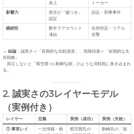
炎上
トーカー
影響力
発言が「嘘つき」
訴訟・刑事事件
認定
継続性
数年でアカウント
住所特定・リアル
凍結
攻撃
→
結論
：誠実さ＝「長期的な信頼資産」、危険回避＝「短期的な生
存戦略」
両立しないと「暇空茜 vs 駒崎弘樹」のような消耗戦に巻き込まれ
る。
2. 誠実さの3レイヤーモデル
（実例付き）
レイヤー
定義
実例（成功）
実例（失敗）
① 事実レイ
一次情報・根
暇空茜氏の
駒崎氏の「政