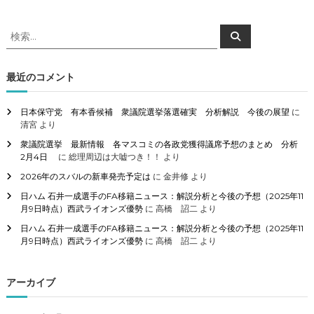
検
検
索
索
対
象
最近のコメント
:
日本保守党 有本香候補 衆議院選挙落選確実 分析解説 今後の展望
に
清宮
より
衆議院選挙 最新情報 各マスコミの各政党獲得議席予想のまとめ 分析
2月4日
に
総理周辺は大嘘つき！！
より
2026年のスバルの新車発売予定は
に
金井修
より
日ハム 石井一成選手のFA移籍ニュース：解説分析と今後の予想（2025年11
月9日時点）西武ライオンズ優勢
に
高橋 詔二
より
日ハム 石井一成選手のFA移籍ニュース：解説分析と今後の予想（2025年11
月9日時点）西武ライオンズ優勢
に
高橋 詔二
より
アーカイブ