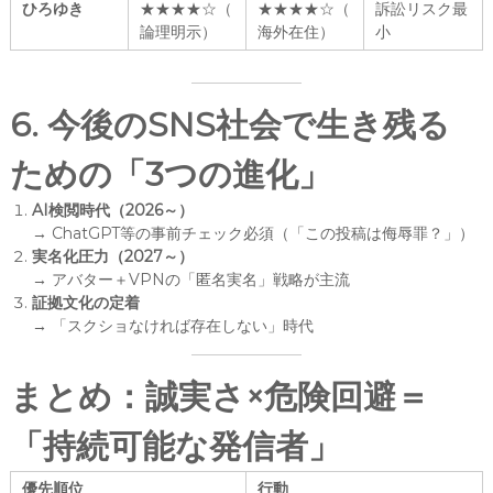
ひろゆき
★★★★☆（
★★★★☆（
訴訟リスク最
論理明示）
海外在住）
小
6. 今後のSNS社会で生き残る
ための「3つの進化」
AI検閲時代（2026～）
→ ChatGPT等の事前チェック必須（「この投稿は侮辱罪？」）
実名化圧力（2027～）
→ アバター＋VPNの「匿名実名」戦略が主流
証拠文化の定着
→ 「スクショなければ存在しない」時代
まとめ：誠実さ×危険回避＝
「持続可能な発信者」
優先順位
行動