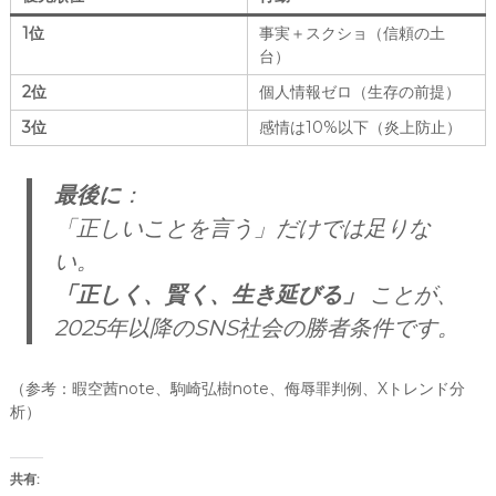
1位
事実＋スクショ（信頼の土
台）
2位
個人情報ゼロ（生存の前提）
3位
感情は10%以下（炎上防止）
最後に
：
「正しいことを言う」だけでは足りな
い。
「正しく、賢く、生き延びる」
ことが、
2025年以降のSNS社会の勝者条件です。
（参考：暇空茜note、駒崎弘樹note、侮辱罪判例、Xトレンド分
析）
共有: