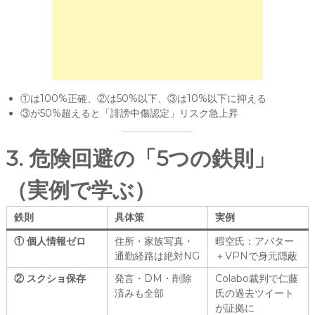
①は100%正確、②は50%以下、③は10%以下に抑える
③が50%超えると「誹謗中傷認定」リスク急上昇
3. 危険回避の「5つの鉄則」
（実例で学ぶ）
鉄則
具体策
実例
① 個人情報ゼロ
住所・家族写真・
暇空氏：アバター
通勤経路は絶対NG
＋VPNで身元隠蔽
② スクショ保存
発言・DM・削除
Colabo裁判で仁藤
済みも全部
氏の過去ツイート
が証拠に