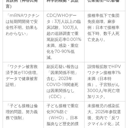
言説例（神谷氏発
科学的根拠・反証
公衆衛生への影響
言）
「mRNAワクチン
CDC/WHOデー
接種率低下で集団
は短期間開発で安
タ：3万人以上の臨
免疫崩壊。麻疹
全性不明。効果も
床試験、100万人
例：日本で接種率
わからない」
超の追跡調査で重
低下時、数千人死
篤副反応率0.001%
亡史あり。
未満。感染・重症
化を70-90%低
減。
「ワクチン被害救
副反応疑い報告は
誤情報拡散でHPV
済予算が110倍増。
「因果関係不明」
ワクチン接種率1%
データで健康被害
含む。2023年
未満（日本特
証明」
COVID-19関連死
殊）。子宮頸がん
は因果関係なし
3000人/年死亡増
（CDC）。
加リスク。
「子ども接種は倫
子ども接種で重症
未接種児の感染拡
理的問題。努力義
化90%防ぐ
大。2025年参院選
務で強制」
（WHO）。日本
後、党内で「反ワ
脳炎など歴史的撲
クマイルド化」試