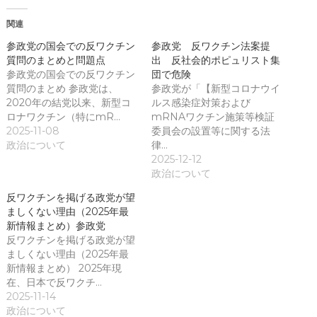
)
開
き
関連
ま
す
)
参政党の国会での反ワクチン
参政党 反ワクチン法案提
質問のまとめと問題点
出 反社会的ポピュリスト集
参政党の国会での反ワクチン
団で危険
質問のまとめ 参政党は、
参政党が「【新型コロナウイ
2020年の結党以来、新型コ
ルス感染症対策および
ロナワクチン（特にmR…
mRNAワクチン施策等検証
2025-11-08
委員会の設置等に関する法
政治について
律…
2025-12-12
政治について
反ワクチンを掲げる政党が望
ましくない理由（2025年最
新情報まとめ）参政党
反ワクチンを掲げる政党が望
ましくない理由（2025年最
新情報まとめ） 2025年現
在、日本で反ワクチ…
2025-11-14
政治について