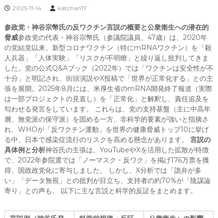
2025-11-14
katchan17
参政党・神谷宗幣氏の反ワクチン言説の概要と公衆衛生への潜在的
脅威
参政党の代表・神谷宗幣氏（参議院議員、47歳）は、2020年
の党結党以来、新型コロナワクチン（特にmRNAワクチン）を「殺
人兵器」「人体実験」「リスクが不明瞭」と繰り返し批判してきま
した。党の公式Q&Aブック（2022年）では「ワクチンは安全性が不
十分」と明記され、街頭演説やX投稿で「世界が正常化する」との主
張を展開。2025年8月には、米厚生省のmRNA開発終了報道（実際
は一部プロジェクトの見直し）を「正常化」と解釈し、責任追及を
匂わせる発言をしています。 これらは、党の支持基盤（主に中高年
層、無党派の保守派）を固める一方、非科学的要素が強いと指摘さ
れ、WHOが「反ワクチン運動」を世界の健康脅威トップ10に挙げ
る中、日本で感染症流行のリスクを高める懸念があります。
言説の
具体例と分析
神谷氏の主張は、YouTubeやXを活用した拡散が特徴
で、2022年参院選では「ノーマスク・反ワク」を掲げ176万票を獲
得、国政政党化に寄与しました。 しかし、X分析では「詭弁が多
い」「データ無視」との批判が目立ち、支持者の約70%が「陰謀論
寄り」との声も。 以下に主な言説と科学的反証をまとめます。