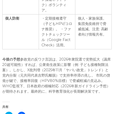
ク）ボランティ
ア。
個人防衛
・定期接種遵守
個人・家族保護。
（子どもHPV/コロ
集団免疫維持で脅
ナ推奨）。 ・ファ
威低減。注意: 高齢
クトチェックツー
者向け情報共有。
ル（Google Fact
Check）活用。
今後の予想
参政党の反ワク言説は、2026年衆院選で党勢拡大（議席
20超可能性）すれば、公衆衛生政策に影響（例: 子ども接種制限法
案）。しかし、X批判増（2025年11月「ヤバい政党」トレンド）と
党内分裂（元共同代表吉野氏離脱）で支持率停滞の兆し。 市民の啓
発が鍵で、接種率回復（HPV80%目標）で脅威軽減の見込み。
WHO監視下、日本政府の積極対応（2026年新ガイドライン予想）
が期待されます。最終的に、科学教育強化が長期解決策です。
共有: