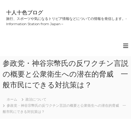
コ
ン
十人十色ブログ
テ
旅行、スポーツや気になるトリビア情報などについての情報を発信します。-
ン
Information Station from Japan –
ツ
へ
ス
キ
ッ
プ
参政党・神谷宗幣氏の反ワクチン言説
の概要と公衆衛生への潜在的脅威 一
般市民にできる対抗策は？
ホーム
政治について
参政党・神谷宗幣氏の反ワクチン言説の概要と公衆衛生への潜在的脅威 一
般市民にできる対抗策は？