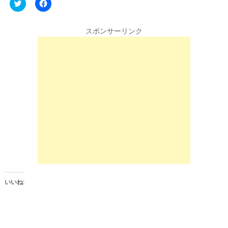
C
F
l
a
i
c
c
e
k
b
スポンサーリンク
t
o
o
o
s
k
h
で
a
共
r
有
e
す
o
る
n
に
T
は
w
ク
i
リ
t
ッ
t
ク
e
し
r
て
(
く
新
だ
し
さ
い
い
ウ
(
ィ
新
ン
し
いいね:
ド
い
ウ
ウ
で
ィ
開
ン
き
ド
ま
ウ
す
で