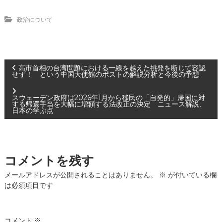
政治について
投
高市首相の台湾問題における一線を越えた挑発を断じて容認
せず！ という中国大使館のポストの解説分析と今後の予想
稿
スウェーデン政府は2026年1月から移民の「自発的」帰国に対
する帰還手当を大幅に増額する法改正の決定 ニュース解説、
ナ
日本の学ぶ点
ビ
ゲ
コメントを残す
メールアドレスが公開されることはありません。
※
が付いている欄
ー
は必須項目です
シ
コメント
※