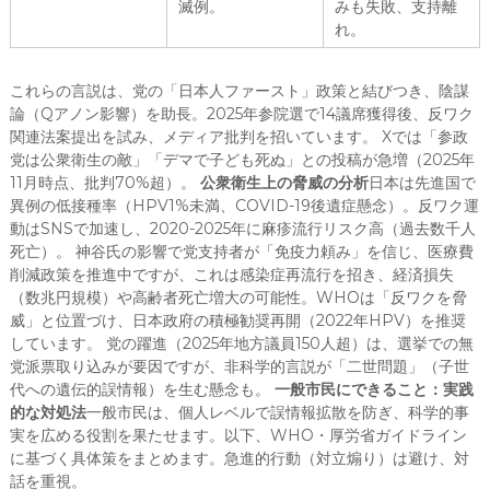
滅例。
みも失敗、支持離
れ。
これらの言説は、党の「日本人ファースト」政策と結びつき、陰謀
論（Qアノン影響）を助長。2025年参院選で14議席獲得後、反ワク
関連法案提出を試み、メディア批判を招いています。 Xでは「参政
党は公衆衛生の敵」「デマで子ども死ぬ」との投稿が急増（2025年
11月時点、批判70%超）。
公衆衛生上の脅威の分析
日本は先進国で
異例の低接種率（HPV1%未満、COVID-19後遺症懸念）。反ワク運
動はSNSで加速し、2020-2025年に麻疹流行リスク高（過去数千人
死亡）。 神谷氏の影響で党支持者が「免疫力頼み」を信じ、医療費
削減政策を推進中ですが、これは感染症再流行を招き、経済損失
（数兆円規模）や高齢者死亡増大の可能性。WHOは「反ワクを脅
威」と位置づけ、日本政府の積極勧奨再開（2022年HPV）を推奨
しています。 党の躍進（2025年地方議員150人超）は、選挙での無
党派票取り込みが要因ですが、非科学的言説が「二世問題」（子世
代への遺伝的誤情報）を生む懸念も。
一般市民にできること：実践
的な対処法
一般市民は、個人レベルで誤情報拡散を防ぎ、科学的事
実を広める役割を果たせます。以下、WHO・厚労省ガイドライン
に基づく具体策をまとめます。急進的行動（対立煽り）は避け、対
話を重視。