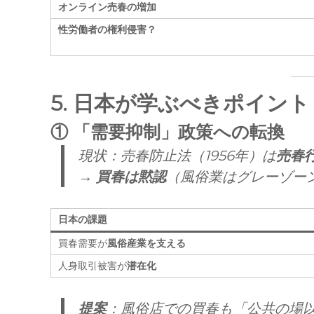
オンライン売春の増加
性労働者の権利侵害？
5. 日本が学ぶべきポイン
①
「需要抑制」政策への転換
現状：売春防止法（1956年）は
売春
→
買春は黙認
（風俗業はグレーゾー
日本の課題
買春需要が
風俗産業を支える
人身取引被害が
潜在化
提案
：風俗店での買春も「公共の場