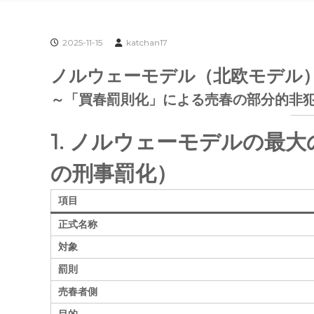
2025-11-15
katchan17
ノルウェーモデル（北欧モデル
～「買春罰則化」による売春の部分的非
1. ノルウェーモデルの最
の刑事罰化）
項目
正式名称
対象
罰則
売春者側