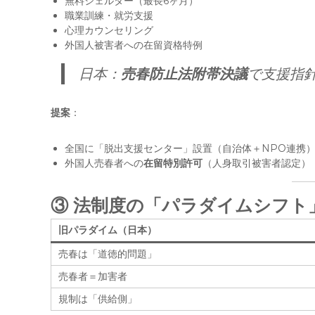
無料シェルター（最長6ヶ月）
職業訓練・就労支援
心理カウンセリング
外国人被害者への在留資格特例
日本：
売春防止法附帯決議
で支援指
提案
：
全国に「脱出支援センター」設置（自治体＋NPO連携
外国人売春者への
在留特別許可
（人身取引被害者認定）
③
法制度の「パラダイムシフト
旧パラダイム（日本）
売春は「道徳的問題」
売春者＝加害者
規制は「供給側」