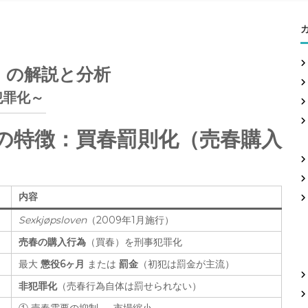
）の解説と分析
犯罪化～
大の特徴：
買春罰則化（売春購入
内容
Sexkjøpsloven
（2009年1月施行）
売春の購入行為
（買春）を刑事犯罪化
最大
懲役6ヶ月
または
罰金
（初犯は罰金が主流）
非犯罪化
（売春行為自体は罰せられない）