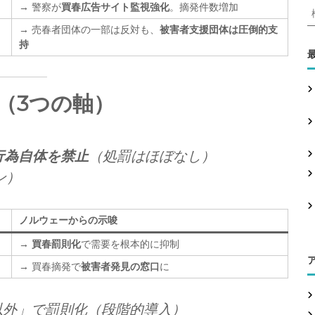
→ 警察が
買春広告サイト監視強化
。摘発件数増加
→ 売春者団体の一部は反対も、
被害者支援団体は圧倒的支
持
:
ト（3つの軸）
行為自体を禁止
（処罰はほぼなし）
ン）
ノルウェーからの示唆
→
買春罰則化
で需要を根本的に抑制
→ 買春摘発で
被害者発見の窓口
に
以外」で罰則化（段階的導入）