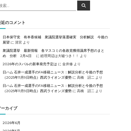
検
検
索
索
対
象
最近のコメント
日本保守党 有本香候補 衆議院選挙落選確実 分析解説 今後の
展望
に
清宮
より
衆議院選挙 最新情報 各マスコミの各政党獲得議席予想のまと
め 分析 2月4日
に
総理周辺は大嘘つき！！
より
2026年のスバルの新車発売予定は
に
金井修
より
日ハム 石井一成選手のFA移籍ニュース：解説分析と今後の予想
（2025年11月9日時点）西武ライオンズ優勢
に
高橋 詔二
より
日ハム 石井一成選手のFA移籍ニュース：解説分析と今後の予想
（2025年11月9日時点）西武ライオンズ優勢
に
高橋 詔二
より
アーカイブ
2026年6月
2026年5月