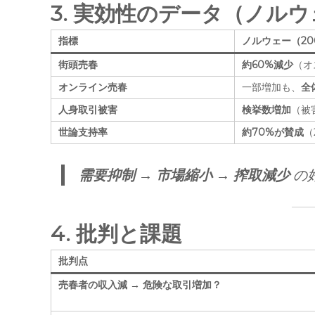
3. 実効性のデータ（ノル
指標
ノルウェー（20
街頭売春
約60%減少
（オ
オンライン売春
一部増加も、
全
人身取引被害
検挙数増加
（被
世論支持率
約70%が賛成
（
需要抑制 → 市場縮小 → 搾取減少
の
4. 批判と課題
批判点
売春者の収入減 → 危険な取引増加？