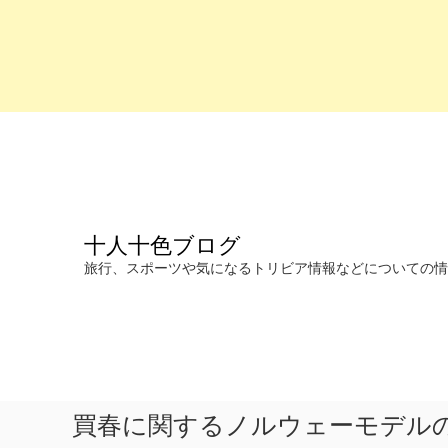
コ
ン
テ
ン
ツ
へ
十人十色ブログ
ス
キ
旅行、スポーツや気になるトリビア情報などについての情報を発信します。
ッ
プ
買春に関するノルウェーモデル