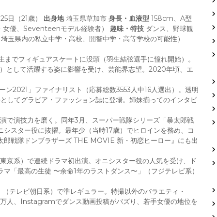
月25日（21歳）
出身地
埼玉県草加市
身長・血液型
158cm、A型
優、Seventeenモデル経験者）
趣味・特技
ダンス、野球観
埼玉県内の私立中学・高校、開智中学・高等学校の可能性）
2年生までフィギュアスケートに没頭（羽生結弦選手に憧れ開始）。
20年）として活躍する姿に影響を受け、芸能界志望。2020年頃、エ
ーン2021」ファイナリスト（応募総数3553人中16人選出）。透明
デルとしてグラビア・ファッション誌に登場。姉妹揃ってのインタビ
出演で演技力を磨く。同年3月、スーパー戦隊シリーズ「暴太郎戦
ニシスター役に抜擢。最年少（当時17歳）でヒロインを務め、コ
戦隊ドンブラザーズ THE MOVIE 新・初恋ヒーロー』にも出
ビ東京系）で連続ドラマ初出演。オニシスター役の人気を受け、ド
マ「最高の生徒 〜余命1年のラストダンス〜」（フジテレビ系）
翔」（テレビ朝日系）で準レギュラー。特撮以外のバラエティ・
万人、Instagramでダンス動画投稿がバズり、若手女優の地位を