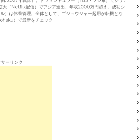
例: 2027年戦隊）。ドラマレギュラー（TBS・フジ系）でシリア
（Netflix配信）でアジア進出、年収2000万円超え。成功シ
ール）は休養管理。全体として、ゴジュウジャー起用が転機とな
kohaku）で最新をチェック！
ンサーリンク