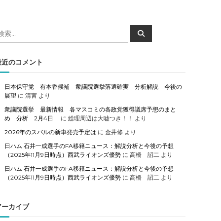
検
検
索
索
対
象
最近のコメント
日本保守党 有本香候補 衆議院選挙落選確実 分析解説 今後の
展望
に
清宮
より
衆議院選挙 最新情報 各マスコミの各政党獲得議席予想のまと
め 分析 2月4日
に
総理周辺は大嘘つき！！
より
2026年のスバルの新車発売予定は
に
金井修
より
日ハム 石井一成選手のFA移籍ニュース：解説分析と今後の予想
（2025年11月9日時点）西武ライオンズ優勢
に
高橋 詔二
より
日ハム 石井一成選手のFA移籍ニュース：解説分析と今後の予想
（2025年11月9日時点）西武ライオンズ優勢
に
高橋 詔二
より
アーカイブ