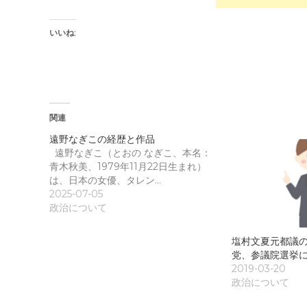
い
い
ウ
(
ィ
新
ン
し
いいね:
ド
い
ウ
ウ
で
ィ
開
ン
き
ド
ま
ウ
す
で
)
開
き
関連
ま
す
)
遠野なぎこの経歴と作品
遠野なぎこ（とおの なぎこ、本名：
青木秋美、1979年11月22日生まれ）
は、日本の女優、タレン…
2025-07-05
政治について
塩村文夏元都議
党、参議院選挙
2019-03-20
政治について