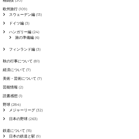
格闘技
(30)
欧州旅行
(109)
スウェーデン編
(13)
ドイツ編
(3)
ハンガリー編
(24)
旅の準備編
(6)
フィンランド編
(3)
秋の行事について
(81)
経済について
(7)
美術・芸術について
(7)
芸能情報
(2)
読書感想
(1)
野球
(284)
メジャーリーグ
(32)
日本の野球
(263)
鉄道について
(15)
日本の鉄道と駅
(9)