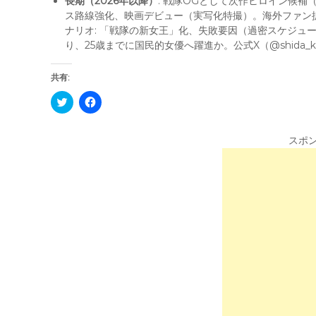
長期（2026年以降）
: 戦隊OGとして次作ヒロイン候補（
ス路線強化、映画デビュー（実写化特撮）。海外ファン拡大
ナリオ: 「戦隊の新女王」化、失敗要因（過密スケジュ
り、25歳までに国民的女優へ躍進か。公式X（@shida_
共有:
C
F
l
a
i
c
c
e
k
b
スポ
t
o
o
o
s
k
h
で
a
共
r
有
e
す
o
る
n
に
T
は
w
ク
i
リ
t
ッ
t
ク
e
し
r
て
(
く
新
だ
し
さ