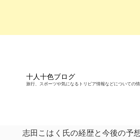
コ
ン
テ
ン
ツ
へ
十人十色ブログ
ス
キ
旅行、スポーツや気になるトリビア情報などについての情報を発信します。
ッ
プ
志田こはく氏の経歴と今後の予