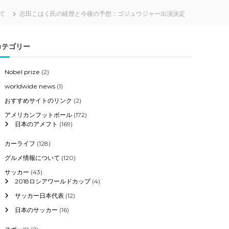
て
志田こはく氏の経歴と今後の予想：ゴジュウジャー出演決定
カテゴリー
Nobel prize
(2)
worldwide news
(1)
おすすめサイトのリンク
(2)
アメリカンフットボール
(172)
日本のアメフト
(169)
カーライフ
(128)
グルメ情報について
(120)
サッカー
(43)
2018ロシアワールドカップ
(4)
サッカー日本代表
(12)
日本のサッカー
(16)