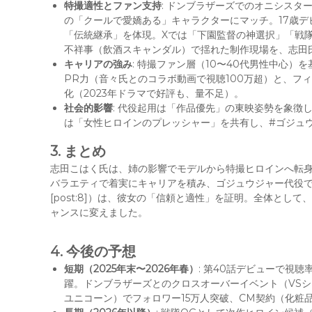
特撮適性とファン支持
: ドンブラザーズでのオニシスタ
の「クールで愛嬌ある」キャラクターにマッチ。17歳デ
「伝統継承」を体現。Xでは「下園監督の神選択」「戦隊史に残
不祥事（飲酒スキャンダル）で揺れた制作現場を、志田
キャリアの強み
: 特撮ファン層（10〜40代男性中心
PR力（音々氏とのコラボ動画で視聴100万超）と、フ
化（2023年ドラマで好評も、量不足）。
社会的影響
: 代役起用は「作品優先」の東映姿勢を象徴し
は「女性ヒロインのプレッシャー」を共有し、#ゴジュウジャ
3. まとめ
志田こはく氏は、姉の影響でモデルから特撮ヒロインへ転身
バラエティで着実にキャリアを積み、ゴジュウジャー代役で
[post:8]）は、彼女の「信頼と適性」を証明。全体と
ャンスに変えました。
4. 今後の予想
短期（2025年末〜2026年春）
: 第40話デビューで視聴
躍。ドンブラザーズとのクロスオーバーイベント（VSシ
ユニコーン）でフォロワー15万人突破、CM契約（化粧