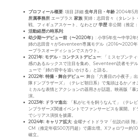
プロフィール概要
: 項目 詳細
生年月日・年齢
2004年5
所属事務所
エープラス
家族
実姉：志田音々（タレント・女
戦、フィギュアスケート、なわとび
学歴
非公開（推定：
活動経歴の時系列
:
幼少期〜デビュー前（〜2020年）
: 小学5年生〜中学
姉の志田音々がSeventeen専属モデル（2016〜20
ープラスオーディションでスカウト。
2021年: モデル・コンテストデビュー
: 「ミスセブンティ
感のあるルックスで注目を集め、Seventeen読者モ
ューで「姉の背中を追いかける」と語る。
2022年: 特撮・舞台デビュー
: 舞台「六番目の小夜子」
隊ドンブラザーズ」（テレビ朝日系）で鬼頭はるか／オ
ミカルな表情とアクションの器用さが話題。映画版『暴太郎
演。
2023年: ドラマ進出
: 「私がヒモを飼うなんて」（テレ
ンブラザーズ関連イベントでファンサービスを展開。ドラ
でシリアス演技を披露。
2024年: キャリア拡大
: 金曜ナイトドラマ「伝説の頭 
CM（推定年収500万円超）で露出増。Xフォロワー約10
確立。