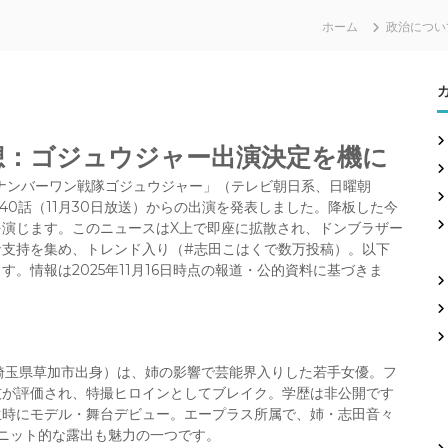
ホーム
政治につい
想：ゴジュウジャー出演決定を機に
品「ナンバーワン戦隊ゴジュウジャー」（テレビ朝日系、日曜朝
第40話（11月30日放送）からの出演を発表しました。降板した今
演じます。このニュースはX上で即座に拡散され、ドンブラザー
な支持を集め、トレンド入り（#志田こはくで数万投稿）。以下
。情報は2025年11月16日時点の報道・公的資料に基づきま
、埼玉県草加市出身）は、姉の影響で芸能界入りした若手女優。フ
技が評価され、特撮ヒロインとしてブレイク。学歴は非公開です
生時にモデル・舞台デビュー。エープラス所属で、姉・志田音々
ユニット的な露出も魅力の一つです。