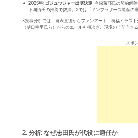
2025年: ゴジュウジャー出演決定
: 今森茉耶氏の契約解
下園悟氏の推薦で抜擢。Xでは「ドンブラザーズ遺産の継承」との
X投稿分析では、発表直後からファンアート・祝福イラストが急増
（樋口幸平氏ら）からのエールも相次ぎ、現場の「前向きムード
スポ
2. 分析: なぜ志田氏が代役に適任か