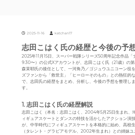
2025-11-16
katchan17
志田こはく氏の経歴と今後の予
2025年11月15日、スーパー戦隊シリーズ50周年記念作
9:30〜）の公式Xアカウントが、志田こはく氏（21歳）の
森茉耶氏の後任として、一河角乃／ゴジュウユニコーン役を
ズファンから「救世主」「ヒーローそのもの」との熱狂的
で、志田氏の経歴をまとめ、分析し、今後の予想を整理します
す。
1. 志田こはく氏の経歴解説
志田こはく（本名：志田こはく、2004年5月25日生まれ
ィギュアスケートとダンスの特技を活かしたアクション演
が、中学時代にフィギュアスケートを本格的に始め、高校
（タレント・グラビアモデル、2002年生まれ）との姉妹