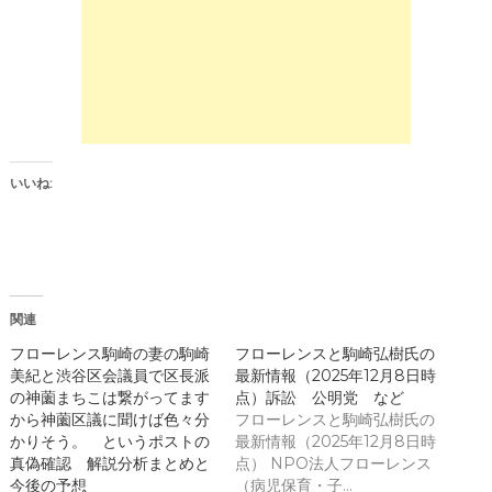
w
ク
i
リ
t
ッ
t
ク
e
し
r
て
(
く
新
だ
し
さ
い
い
ウ
(
ィ
新
ン
し
いいね:
ド
い
ウ
ウ
で
ィ
開
ン
き
ド
ま
ウ
す
で
)
開
き
関連
ま
す
)
フローレンス駒崎の妻の駒崎
フローレンスと駒崎弘樹氏の
美紀と渋谷区会議員で区長派
最新情報（2025年12月8日時
の神薗まちこは繋がってます
点）訴訟 公明党 など
から神薗区議に聞けば色々分
フローレンスと駒崎弘樹氏の
かりそう。 というポストの
最新情報（2025年12月8日時
真偽確認 解説分析まとめと
点） NPO法人フローレンス
今後の予想
（病児保育・子…