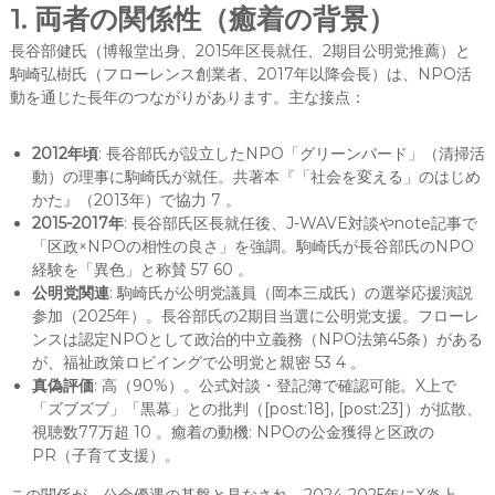
1. 両者の関係性（癒着の背景）
長谷部健氏（博報堂出身、2015年区長就任、2期目公明党推薦）と
駒崎弘樹氏（フローレンス創業者、2017年以降会長）は、NPO活
動を通じた長年のつながりがあります。主な接点：
2012年頃
: 長谷部氏が設立したNPO「グリーンバード」（清掃活
動）の理事に駒崎氏が就任。共著本『「社会を変える」のはじめ
かた』（2013年）で協力 7 。
2015-2017年
: 長谷部氏区長就任後、J-WAVE対談やnote記事で
「区政×NPOの相性の良さ」を強調。駒崎氏が長谷部氏のNPO
経験を「異色」と称賛 57 60 。
公明党関連
: 駒崎氏が公明党議員（岡本三成氏）の選挙応援演説
参加（2025年）。長谷部氏の2期目当選に公明党支援。フローレ
ンスは認定NPOとして政治的中立義務（NPO法第45条）がある
が、福祉政策ロビイングで公明党と親密 53 4 。
真偽評価
: 高（90%）。公式対談・登記簿で確認可能。X上で
「ズブズブ」「黒幕」との批判（[post:18], [post:23]）が拡散、
視聴数77万超 10 。癒着の動機: NPOの公金獲得と区政の
PR（子育て支援）。