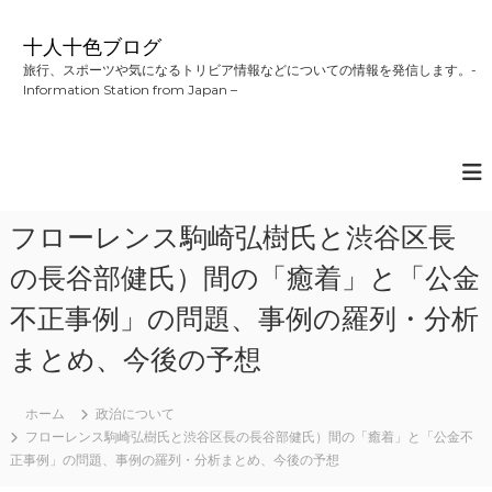
コ
ン
十人十色ブログ
テ
旅行、スポーツや気になるトリビア情報などについての情報を発信します。-
ン
Information Station from Japan –
ツ
へ
ス
キ
ッ
プ
フローレンス駒崎弘樹氏と渋谷区長
の長谷部健氏）間の「癒着」と「公金
不正事例」の問題、事例の羅列・分析
まとめ、今後の予想
ホーム
政治について
フローレンス駒崎弘樹氏と渋谷区長の長谷部健氏）間の「癒着」と「公金不
正事例」の問題、事例の羅列・分析まとめ、今後の予想