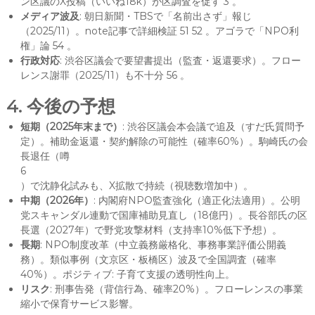
ン区議のX投稿（いいね18k）が区調査を促す 3 。
メディア波及
: 朝日新聞・TBSで「名前出さず」報じ
（2025/11）。note記事で詳細検証 51 52 。アゴラで「NPO利
権」論 54 。
行政対応
: 渋谷区議会で要望書提出（監査・返還要求）。フロー
レンス謝罪（2025/11）も不十分 56 。
4. 今後の予想
短期（2025年末まで）
: 渋谷区議会本会議で追及（すだ氏質問予
定）。補助金返還・契約解除の可能性（確率60%）。駒崎氏の会
長退任（噂
6
）で沈静化試みも、X拡散で持続（視聴数増加中）。
中期（2026年）
: 内閣府NPO監査強化（適正化法適用）。公明
党スキャンダル連動で国庫補助見直し（18億円）。長谷部氏の区
長選（2027年）で野党攻撃材料（支持率10%低下予想）。
長期
: NPO制度改革（中立義務厳格化、事務事業評価公開義
務）。類似事例（文京区・板橋区）波及で全国調査（確率
40%）。ポジティブ: 子育て支援の透明性向上。
リスク
: 刑事告発（背信行為、確率20%）。フローレンスの事業
縮小で保育サービス影響。