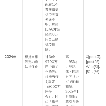
配布は企
業無償提
供で実質
使途不
明。駒崎
氏が2年連
続100万
円自己納
税で控
除。
2024年
根抵当権
補助金
高
X[post:3],
設定の違
9700万
（95%）
[post:15];
法担保化
円で建て
。登記
Web[51],
た施設に
簿・区議
[52], [56]
根抵当権
ヒアリン
を設定
グで齟齬
（5000万
確認。
円借
2025年11
金）。区
月謝罪も
に「抵当
幕引き懸