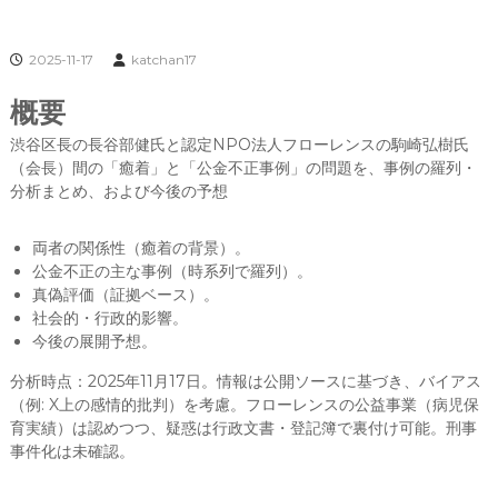
2025-11-17
katchan17
概要
渋谷区長の長谷部健氏と認定NPO法人フローレンスの駒崎弘樹氏
（会長）間の「癒着」と「公金不正事例」の問題を、事例の羅列・
分析まとめ、および今後の予想
両者の関係性（癒着の背景）。
公金不正の主な事例（時系列で羅列）。
真偽評価（証拠ベース）。
社会的・行政的影響。
今後の展開予想。
分析時点：2025年11月17日。情報は公開ソースに基づき、バイアス
（例: X上の感情的批判）を考慮。フローレンスの公益事業（病児保
育実績）は認めつつ、疑惑は行政文書・登記簿で裏付け可能。刑事
事件化は未確認。