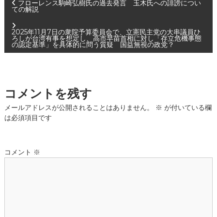
投
フローレンス駒崎弘樹氏の過去発言 玉木氏への誹謗につい
ての解説
稿
2025年11月7日の衆院予算委員会で、立憲民主党の大串議員ひ
ろしが台湾有事を想定し、高市早苗首相に対し「存立危機事態
ナ
の認定基準」を具体的に問う質疑 国益無視の政党？
ビ
ゲ
コメントを残す
メールアドレスが公開されることはありません。
※
が付いている欄
ー
は必須項目です
シ
コメント
※
ョ
ン