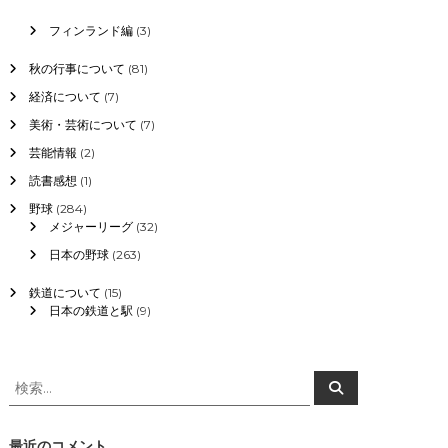
フィンランド編
(3)
秋の行事について
(81)
経済について
(7)
美術・芸術について
(7)
芸能情報
(2)
読書感想
(1)
野球
(284)
メジャーリーグ
(32)
日本の野球
(263)
鉄道について
(15)
日本の鉄道と駅
(9)
検
検
索
索
対
象
最近のコメント