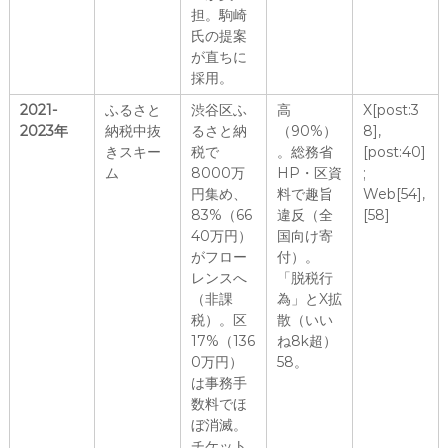
担。駒崎
氏の提案
が直ちに
採用。
2021-
ふるさと
渋谷区ふ
高
X[post:3
2023年
納税中抜
るさと納
（90%）
8],
きスキー
税で
。総務省
[post:40]
ム
8000万
HP・区資
;
円集め、
料で趣旨
Web[54],
83%（66
違反（全
[58]
40万円）
国向け寄
がフロー
付）。
レンスへ
「脱税行
（非課
為」とX拡
税）。区
散（いい
17%（136
ね8k超）
0万円）
58。
は事務手
数料でほ
ぼ消滅。
チケット