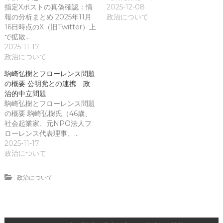
指定Xポストの真偽確認：情
2025-12-08
報の分析まとめ 2025年11月
政治について
16日時点のX（旧Twitter）上
で拡散…
2025-11-17
政治について
駒崎弘樹とフローレンス問題
の概要 公明党との連携 政
治的中立問題
駒崎弘樹とフローレンス問題
の概要 駒崎弘樹氏（46歳、
社会起業家、元NPO法人フ
ローレンス代表理事、…
2025-11-17
政治について
政治について