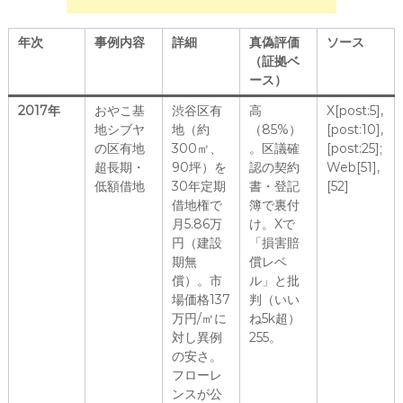
年次
事例内容
詳細
真偽評価
ソース
（証拠ベ
ース）
2017年
おやこ基
渋谷区有
高
X[post:5],
地シブヤ
地（約
（85%）
[post:10],
の区有地
300㎡、
。区議確
[post:25];
超長期・
90坪）を
認の契約
Web[51],
低額借地
30年定期
書・登記
[52]
借地権で
簿で裏付
月5.86万
け。Xで
円（建設
「損害賠
期無
償レベ
償）。市
ル」と批
場価格137
判（いい
万円/㎡に
ね5k超）
対し異例
255。
の安さ。
フローレ
ンスが公