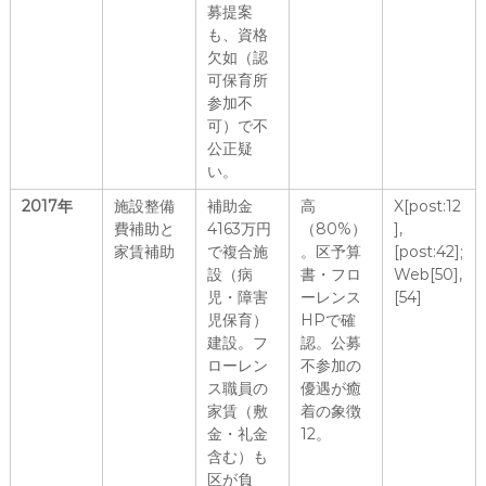
募提案
も、資格
欠如（認
可保育所
参加不
可）で不
公正疑
い。
2017年
施設整備
補助金
高
X[post:12
費補助と
4163万円
（80%）
],
家賃補助
で複合施
。区予算
[post:42];
設（病
書・フロ
Web[50],
児・障害
ーレンス
[54]
児保育）
HPで確
建設。フ
認。公募
ローレン
不参加の
ス職員の
優遇が癒
家賃（敷
着の象徴
金・礼金
12。
含む）も
区が負