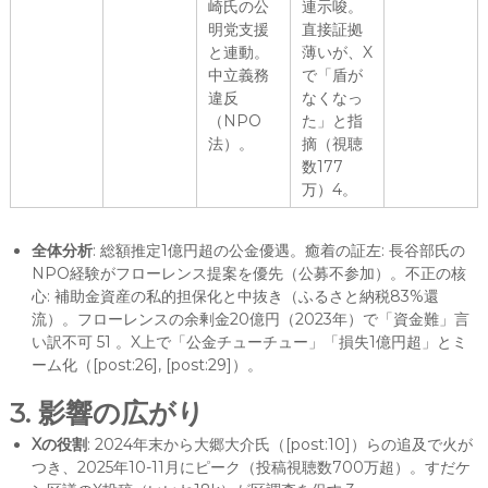
崎氏の公
連示唆。
明党支援
直接証拠
と連動。
薄いが、X
中立義務
で「盾が
違反
なくなっ
（NPO
た」と指
法）。
摘（視聴
数177
万）4。
全体分析
: 総額推定1億円超の公金優遇。癒着の証左: 長谷部氏の
NPO経験がフローレンス提案を優先（公募不参加）。不正の核
心: 補助金資産の私的担保化と中抜き（ふるさと納税83%還
流）。フローレンスの余剰金20億円（2023年）で「資金難」言
い訳不可 51 。X上で「公金チューチュー」「損失1億円超」とミ
ーム化（[post:26], [post:29]）。
3. 影響の広がり
Xの役割
: 2024年末から大郷大介氏（[post:10]）らの追及で火が
つき、2025年10-11月にピーク（投稿視聴数700万超）。すだケ