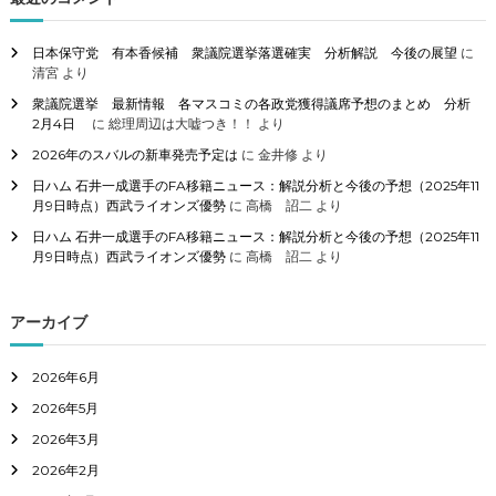
:
日本保守党 有本香候補 衆議院選挙落選確実 分析解説 今後の展望
に
清宮
より
衆議院選挙 最新情報 各マスコミの各政党獲得議席予想のまとめ 分析
2月4日
に
総理周辺は大嘘つき！！
より
2026年のスバルの新車発売予定は
に
金井修
より
日ハム 石井一成選手のFA移籍ニュース：解説分析と今後の予想（2025年11
月9日時点）西武ライオンズ優勢
に
高橋 詔二
より
日ハム 石井一成選手のFA移籍ニュース：解説分析と今後の予想（2025年11
月9日時点）西武ライオンズ優勢
に
高橋 詔二
より
アーカイブ
2026年6月
2026年5月
2026年3月
2026年2月