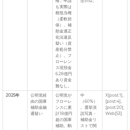
権」申請
念5152。
も実際は
根抵当権
（柔軟担
保）。補
助金適正
化法違反
疑い（資
産処分禁
止）。フ
ローレン
ス現預金
6.28億円
あり資金
難なし。
2025年
公明党経
公明党が
中
X[post:1],
由の国庫
フローレ
（60%）
[post:4],
補助金融
ンスに累
。選挙演
[post:20];
通疑い
計18億円
説写真・
Web[53]
超の国庫
補助金リ
補助。駒
ストで関