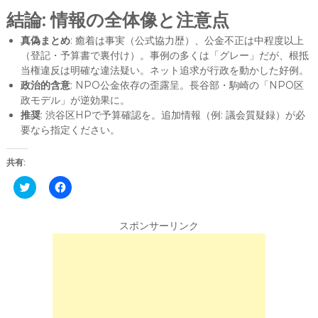
結論: 情報の全体像と注意点
真偽まとめ
: 癒着は事実（公式協力歴）、公金不正は中程度以上
（登記・予算書で裏付け）。事例の多くは「グレー」だが、根抵
当権違反は明確な違法疑い。ネット追求が行政を動かした好例。
政治的含意
: NPO公金依存の歪露呈。長谷部・駒崎の「NPO区
政モデル」が逆効果に。
推奨
: 渋谷区HPで予算確認を。追加情報（例: 議会質疑録）が必
要なら指定ください。
共有:
C
F
l
a
i
c
c
e
k
b
スポンサーリンク
t
o
o
o
s
k
h
で
a
共
r
有
e
す
o
る
n
に
T
は