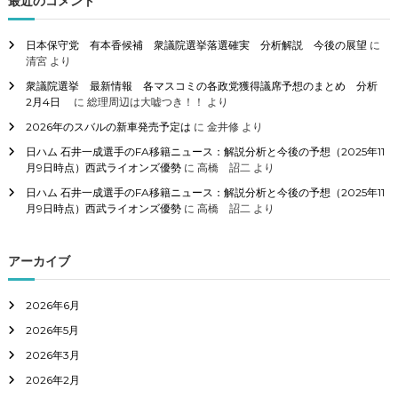
最近のコメント
:
日本保守党 有本香候補 衆議院選挙落選確実 分析解説 今後の展望
に
清宮
より
衆議院選挙 最新情報 各マスコミの各政党獲得議席予想のまとめ 分析
2月4日
に
総理周辺は大嘘つき！！
より
2026年のスバルの新車発売予定は
に
金井修
より
日ハム 石井一成選手のFA移籍ニュース：解説分析と今後の予想（2025年11
月9日時点）西武ライオンズ優勢
に
高橋 詔二
より
日ハム 石井一成選手のFA移籍ニュース：解説分析と今後の予想（2025年11
月9日時点）西武ライオンズ優勢
に
高橋 詔二
より
アーカイブ
2026年6月
2026年5月
2026年3月
2026年2月