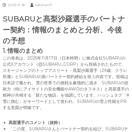
2025-11-18
katchan17
SUBARUと髙梨沙羅選手のパートナ
ー契約：情報のまとめと分析、今後
の予想
1. 情報のまとめ
この発表は、2025年11月17日（日本時間）に株式会社SUBARUの
公式Xアカウント（@SUBARU_CORP）から投稿されたもので、
スキージャンプのトップアスリート・髙梨沙羅選手（29歳、クラレ
所属）とSUBARUの新パートナー契約締結を祝う内容です。投稿は
日本語で書かれ、雪の世界での挑戦を象徴的に描き、SUBARUの技
術力（特にアイサイトの安全機能やAWDのタフネス）と髙梨選手の
精神が共鳴する「新たな物語」を強調しています。ハッシュタグ「#
雪に挑む」がキーワードとして使われ、SUBARUの雪上性能をPR
する意図が明確です。
髙梨選手のコメント（抜粋）
:
「この度、SUBARUさんとパートナー契約を結び、SUBARUチ