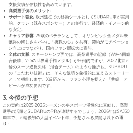
支援実績が信頼性を高めています。
髙梨選手側のメリット
:
サポート強化
: 欧州遠征での移動ツールとしてSUBARU車が実用
的。クラレ（既存スポンサー）との並行で、経済的・イメージ的
な安定。
キャリア影響
: 29歳のベテランとして、オリンピック金メダル未
獲得の悔しさをバネに「挑戦の心」を共有。契約がモチベーショ
ン向上につながり、国内ファン層拡大に寄与。
全体の文脈
: スキージャンプ界では、髙梨選手の記録（W杯4回総
合優勝、7つの世界選手権メダル）が圧倒的ですが、2022北京五
輪のスーツ違反失格（混合チーム）のような挫折も。SUBARU
の「こだわり技術」は、そんな逆境を象徴的に支えるストーリー
として機能します。X反応から、ファン心理を捉えた「共鳴」ア
ピールが成功要因です。
3. 今後の予想
この契約は2025-2026シーズンの冬スポーツ活性化に直結し、髙梨
選手の活躍とSUBARUのPRが連動するでしょう。2026年はSAJ50
周年で、五輪後初の大型イベント年。予想される展開は以下の通
り：