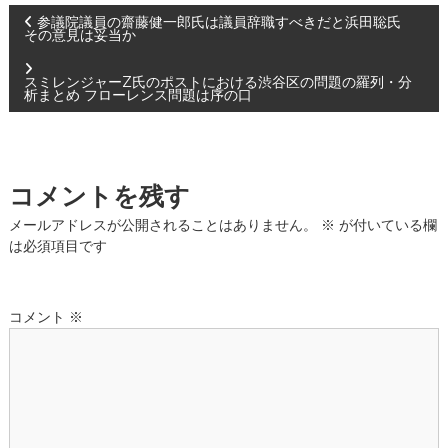
投
参議院議員の齋藤健一郎氏は議員辞職すべきだと浜田聡氏
その意見は妥当か
稿
スミレンジャーZ氏のポストにおける渋谷区の問題の羅列・分
析まとめ フローレンス問題は序の口
ナ
ビ
コメントを残す
ゲ
メールアドレスが公開されることはありません。
※
が付いている欄
ー
は必須項目です
シ
コメント
※
ョ
ン