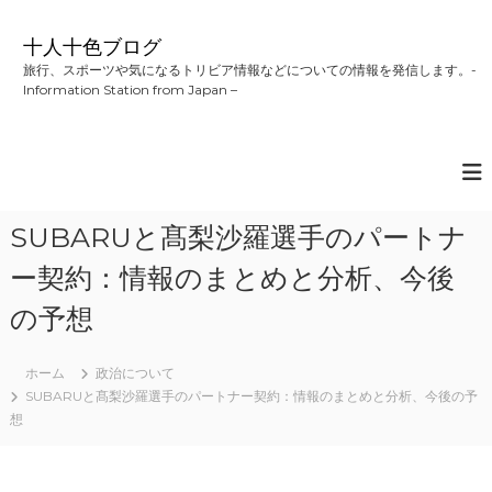
コ
ン
十人十色ブログ
テ
旅行、スポーツや気になるトリビア情報などについての情報を発信します。-
ン
Information Station from Japan –
ツ
へ
ス
キ
ッ
プ
SUBARUと髙梨沙羅選手のパートナ
ー契約：情報のまとめと分析、今後
の予想
ホーム
政治について
SUBARUと髙梨沙羅選手のパートナー契約：情報のまとめと分析、今後の予
想