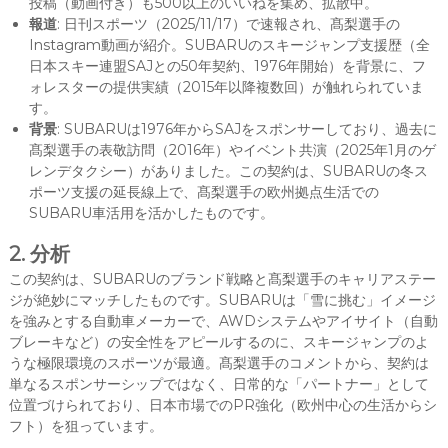
投稿（動画付き）も500以上のいいねを集め、拡散中。
報道
: 日刊スポーツ（2025/11/17）で速報され、髙梨選手の
Instagram動画が紹介。SUBARUのスキージャンプ支援歴（全
日本スキー連盟SAJとの50年契約、1976年開始）を背景に、フ
ォレスターの提供実績（2015年以降複数回）が触れられていま
す。
背景
: SUBARUは1976年からSAJをスポンサーしており、過去に
髙梨選手の表敬訪問（2016年）やイベント共演（2025年1月のゲ
レンデタクシー）がありました。この契約は、SUBARUの冬ス
ポーツ支援の延長線上で、髙梨選手の欧州拠点生活での
SUBARU車活用を活かしたものです。
2. 分析
この契約は、SUBARUのブランド戦略と髙梨選手のキャリアステー
ジが絶妙にマッチしたものです。SUBARUは「雪に挑む」イメージ
を強みとする自動車メーカーで、AWDシステムやアイサイト（自動
ブレーキなど）の安全性をアピールするのに、スキージャンプのよ
うな極限環境のスポーツが最適。髙梨選手のコメントから、契約は
単なるスポンサーシップではなく、日常的な「パートナー」として
位置づけられており、日本市場でのPR強化（欧州中心の生活からシ
フト）を狙っています。