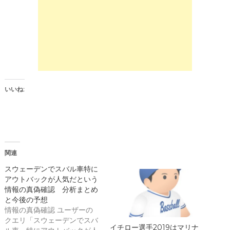
T
は
w
ク
i
リ
t
ッ
t
ク
e
し
r
て
(
く
新
だ
し
さ
い
い
ウ
(
ィ
新
ン
し
いいね:
ド
い
ウ
ウ
で
ィ
開
ン
き
ド
ま
ウ
す
で
)
開
き
関連
ま
す
)
スウェーデンでスバル車特に
アウトバックが人気だという
情報の真偽確認 分析まとめ
と今後の予想
情報の真偽確認 ユーザーの
クエリ「スウェーデンでスバ
イチロー選手2019はマリナ