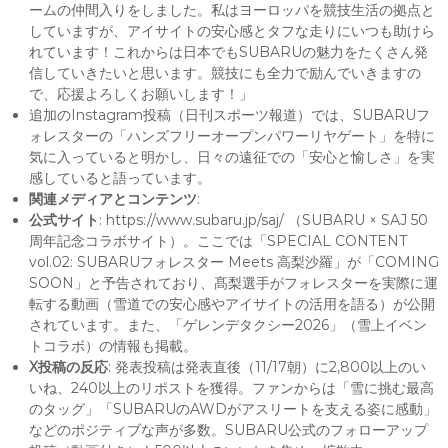
ームの仲間入りをしました。私はヨーロッパを競技生活の拠点と
していますが、アイサイトの安心感とタフな走りにいつも助けら
れています！これからは日本でもSUBARUの魅力をたくさん発
信していきたいと思います。競技にも全力で励んでいきますの
で、応援よろしくお願いします！」
追加のInstagram投稿（日刊スポーツ報道）では、SUBARUフ
ォレスターの「ハンズフリーオープンパワーリヤゲート」を特に
気に入っていると明かし、日々の遠征での「安心と愉しさ」を実
感していると語っています。
関連メディアとコンテンツ
:
公式サイト
: https://www.subaru.jp/saj/ （SUBARU × SAJ 50
周年記念コラボサイト）。ここでは「SPECIAL CONTENT
vol.02: SUBARUフォレスター Meets 高梨沙羅」が「COMING
SOON」と予告されており、髙梨選手がフォレスターを実際に運
転する動画（雪道での安心感やアイサイトの活用を語る）が公開
されています。また、「ゲレンデタクシー2026」（雪上イベン
トコラボ）の情報も掲載。
X投稿の反応
: 発表投稿は発表直後（11/17朝）に2,800以上のい
いね、240以上のリポストを獲得。ファンからは「雪に挑む最高
のタッグ」「SUBARUのAWDがアスリートを支える姿に感動」
などのポジティブな声が多数。SUBARU公式のフォローアップ