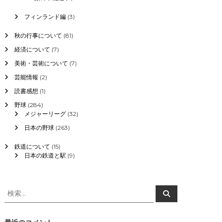
フィンランド編
(3)
秋の行事について
(81)
経済について
(7)
美術・芸術について
(7)
芸能情報
(2)
読書感想
(1)
野球
(284)
メジャーリーグ
(32)
日本の野球
(263)
鉄道について
(15)
日本の鉄道と駅
(9)
検
検
索
索
対
象