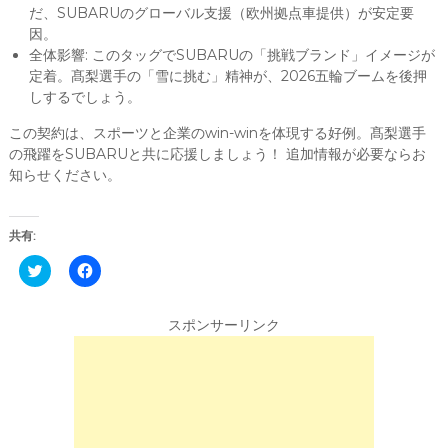
だ、SUBARUのグローバル支援（欧州拠点車提供）が安定要
因。
全体影響: このタッグでSUBARUの「挑戦ブランド」イメージが
定着。髙梨選手の「雪に挑む」精神が、2026五輪ブームを後押
しするでしょう。
この契約は、スポーツと企業のwin-winを体現する好例。髙梨選手
の飛躍をSUBARUと共に応援しましょう！ 追加情報が必要ならお
知らせください。
共有:
C
F
l
a
i
c
c
e
k
b
スポンサーリンク
t
o
o
o
s
k
h
で
a
共
r
有
e
す
o
る
n
に