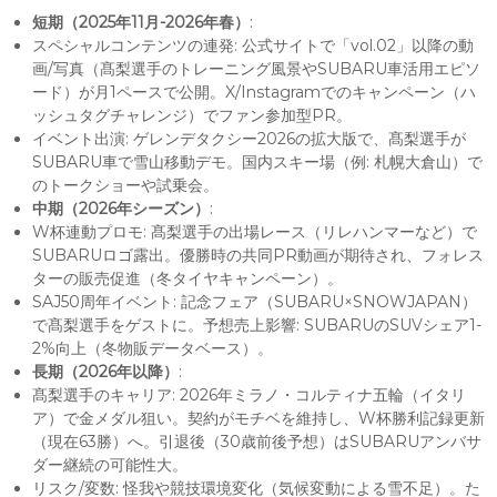
短期（2025年11月-2026年春）
:
スペシャルコンテンツの連発: 公式サイトで「vol.02」以降の動
画/写真（髙梨選手のトレーニング風景やSUBARU車活用エピソ
ード）が月1ペースで公開。X/Instagramでのキャンペーン（ハ
ッシュタグチャレンジ）でファン参加型PR。
イベント出演: ゲレンデタクシー2026の拡大版で、髙梨選手が
SUBARU車で雪山移動デモ。国内スキー場（例: 札幌大倉山）で
のトークショーや試乗会。
中期（2026年シーズン）
:
W杯連動プロモ: 髙梨選手の出場レース（リレハンマーなど）で
SUBARUロゴ露出。優勝時の共同PR動画が期待され、フォレス
ターの販売促進（冬タイヤキャンペーン）。
SAJ50周年イベント: 記念フェア（SUBARU×SNOWJAPAN）
で髙梨選手をゲストに。予想売上影響: SUBARUのSUVシェア1-
2%向上（冬物販データベース）。
長期（2026年以降）
:
髙梨選手のキャリア: 2026年ミラノ・コルティナ五輪（イタリ
ア）で金メダル狙い。契約がモチベを維持し、W杯勝利記録更新
（現在63勝）へ。引退後（30歳前後予想）はSUBARUアンバサ
ダー継続の可能性大。
リスク/変数: 怪我や競技環境変化（気候変動による雪不足）。た