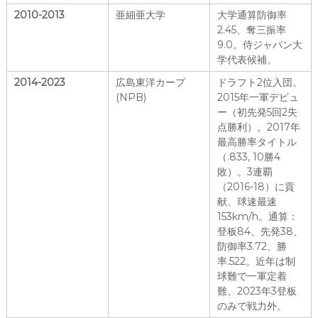
2010-2013
亜細亜大学
大学通算防御率
2.45、奪三振率
9.0。侍ジャパン大
学代表候補。
2014-2023
広島東洋カープ
ドラフト2位入団。
(NPB)
2015年一軍デビュ
ー（初先発5回2失
点勝利）。2017年
最高勝率タイトル
（.833, 10勝4
敗）。3連覇
（2016-18）に貢
献、球速最速
153km/h。通算：
登板84、先発38、
防御率3.72、勝
率.522。近年は制
球難で一軍定着
難、2023年3登板
のみで戦力外。