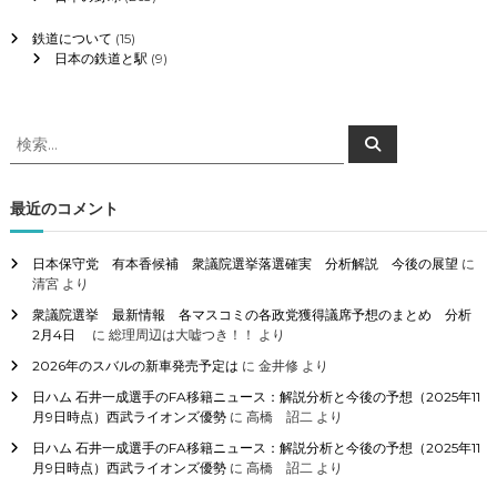
鉄道について
(15)
日本の鉄道と駅
(9)
検
検
索
索
対
象
最近のコメント
:
日本保守党 有本香候補 衆議院選挙落選確実 分析解説 今後の展望
に
清宮
より
衆議院選挙 最新情報 各マスコミの各政党獲得議席予想のまとめ 分析
2月4日
に
総理周辺は大嘘つき！！
より
2026年のスバルの新車発売予定は
に
金井修
より
日ハム 石井一成選手のFA移籍ニュース：解説分析と今後の予想（2025年11
月9日時点）西武ライオンズ優勢
に
高橋 詔二
より
日ハム 石井一成選手のFA移籍ニュース：解説分析と今後の予想（2025年11
月9日時点）西武ライオンズ優勢
に
高橋 詔二
より