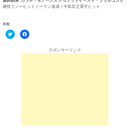
最終結果: カラチ・モナークス 0 -2ミッドイースト・ファルコンズ
継投でノーヒットノーラン達成！中島宏之選手ヒット
共有:
C
F
l
a
i
c
c
e
k
b
スポンサーリンク
t
o
o
o
s
k
h
で
a
共
r
有
e
す
o
る
n
に
T
は
w
ク
i
リ
t
ッ
t
ク
e
し
r
て
(
く
新
だ
し
さ
い
い
ウ
(