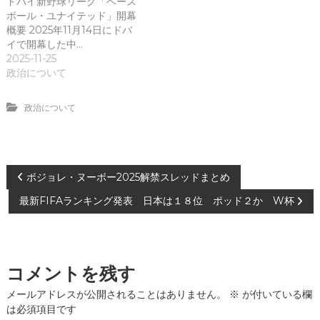
ドバイ新野球リーグ「ベース
ボール・ユナイテッド」開幕
概要 2025年11月14日にドバ
イで開幕した中…
2025-11-25
政治について
政治について
投
ボジョレ・ヌーボー2025解禁スレッドまとめ
最新FIFAランキング発表 日本は１８位 ポッド２か W杯
稿
ナ
コメントを残す
ビ
メールアドレスが公開されることはありません。
※
が付いている欄
ゲ
は必須項目です