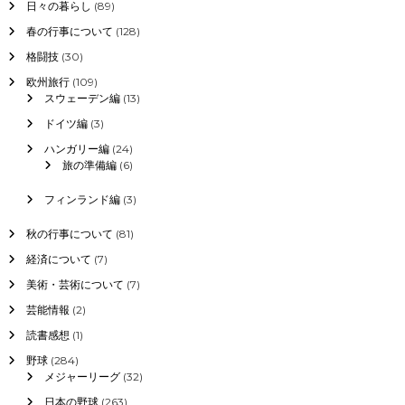
日々の暮らし
(89)
春の行事について
(128)
格闘技
(30)
欧州旅行
(109)
スウェーデン編
(13)
ドイツ編
(3)
ハンガリー編
(24)
旅の準備編
(6)
フィンランド編
(3)
秋の行事について
(81)
経済について
(7)
美術・芸術について
(7)
芸能情報
(2)
読書感想
(1)
野球
(284)
メジャーリーグ
(32)
日本の野球
(263)