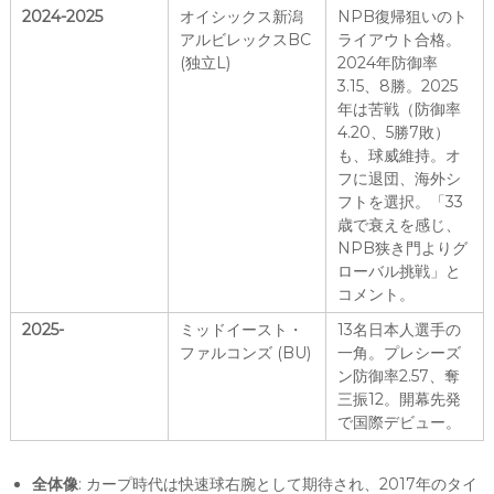
2024-2025
オイシックス新潟
NPB復帰狙いのト
アルビレックスBC
ライアウト合格。
(独立L)
2024年防御率
3.15、8勝。2025
年は苦戦（防御率
4.20、5勝7敗）
も、球威維持。オ
フに退団、海外シ
フトを選択。「33
歳で衰えを感じ、
NPB狭き門よりグ
ローバル挑戦」と
コメント。
2025-
ミッドイースト・
13名日本人選手の
ファルコンズ (BU)
一角。プレシーズ
ン防御率2.57、奪
三振12。開幕先発
で国際デビュー。
全体像
: カープ時代は快速球右腕として期待され、2017年のタイ