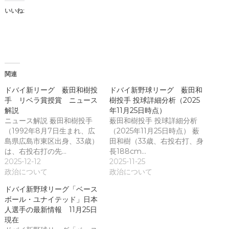
ィ
新
ン
し
いいね:
ド
い
ウ
ウ
で
ィ
開
ン
き
ド
ま
ウ
す
で
)
開
き
関連
ま
す
)
ドバイ新リーグ 薮田和樹投
ドバイ新野球リーグ 薮田和
手 リベラ賞授賞 ニュース
樹投手 投球詳細分析（2025
解説
年11月25日時点）
ニュース解説 薮田和樹投手
薮田和樹投手 投球詳細分析
（1992年8月7日生まれ、広
（2025年11月25日時点） 薮
島県広島市東区出身、33歳）
田和樹（33歳、右投右打、身
は、右投右打の先…
長188cm…
2025-12-12
2025-11-25
政治について
政治について
ドバイ新野球リーグ「ベース
ボール・ユナイテッド」日本
人選手の最新情報 11月25日
現在