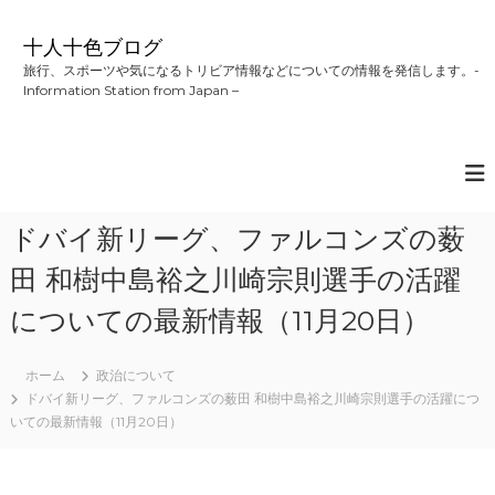
コ
ン
十人十色ブログ
テ
旅行、スポーツや気になるトリビア情報などについての情報を発信します。-
ン
Information Station from Japan –
ツ
へ
ス
キ
ッ
プ
ドバイ新リーグ、ファルコンズの薮
田 和樹中島裕之川崎宗則選手の活躍
についての最新情報（11月20日）
ホーム
政治について
ドバイ新リーグ、ファルコンズの薮田 和樹中島裕之川崎宗則選手の活躍につ
いての最新情報（11月20日）