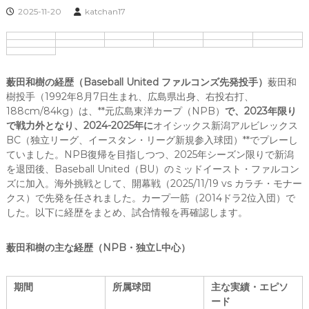
2025-11-20
katchan17
薮田和樹の経歴（Baseball United ファルコンズ先発投手）
薮田和
樹投手（1992年8月7日生まれ、広島県出身、右投右打、
188cm/84kg）は、**元広島東洋カープ（NPB）
で、2023年限り
で戦力外となり、2024-2025年に
オイシックス新潟アルビレックス
BC（独立リーグ、イースタン・リーグ新規参入球団）**でプレーし
ていました。NPB復帰を目指しつつ、2025年シーズン限りで新潟
を退団後、Baseball United（BU）のミッドイースト・ファルコン
ズに加入。海外挑戦として、開幕戦（2025/11/19 vs カラチ・モナー
クス）で先発を任されました。カープ一筋（2014ドラ2位入団）で
した。以下に経歴をまとめ、試合情報を再確認します。
薮田和樹の主な経歴（NPB・独立L中心）
期間
所属球団
主な実績・エピソ
ード