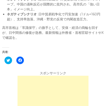
ープ。中国の過剰反応が国際的に批判され、高市氏の「強い日
本」イメージ向上。
ネガティブシナリオ
: 日中貿易戦争化で円安加速（1ドル=160円
超）、支持率急落。沖縄・野党の反発で内閣改造圧力。
高市首相は「常識保守」の旗手として、安保・経済の両輪を回す
が、日中関係の修復が急務。最新情報は外務省・首相官邸サイトやX
で確認を。
共有:
C
F
l
a
i
c
c
e
k
b
スポンサーリンク
t
o
o
o
s
k
h
で
a
共
r
有
e
す
o
る
n
に
T
は
w
ク