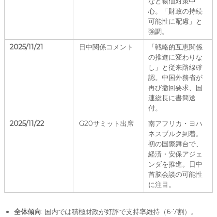
など物価対策中
心。「財政の持続
可能性に配慮」と
強調。
2025/11/21
日中関係コメント
「戦略的互恵関係
の推進に変わりな
し」と従来路線確
認。中国外務省が
再び撤回要求、国
連総長に書簡送
付。
2025/11/22
G20サミット出席
南アフリカ・ヨハ
ネスブルク到着。
初の国際舞台で、
経済・安保アジェ
ンダを推進。日中
首脳会談の可能性
に注目。
全体傾向
: 国内では積極財政が好評で支持率維持（6-7割）。