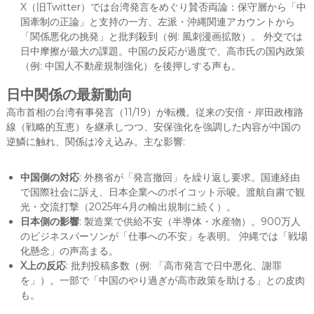
X（旧Twitter）では台湾発言をめぐり賛否両論：保守層から「中
国牽制の正論」と支持の一方、左派・沖縄関連アカウントから
「関係悪化の挑発」と批判殺到（例: 風刺漫画拡散）。 外交では
日中摩擦が最大の課題。中国の反応が過度で、高市氏の国内政策
（例: 中国人不動産規制強化）を後押しする声も。
日中関係の最新動向
高市首相の台湾有事発言（11/19）が転機。従来の安倍・岸田政権路
線（戦略的互恵）を継承しつつ、安保強化を強調した内容が中国の
逆鱗に触れ、関係は冷え込み。主な影響:
中国側の対応
: 外務省が「発言撤回」を繰り返し要求。国連経由
で国際社会に訴え、日本企業へのボイコット示唆。渡航自粛で観
光・交流打撃（2025年4月の輸出規制に続く）。
日本側の影響
: 製造業で供給不安（半導体・水産物）。900万人
のビジネスパーソンが「仕事への不安」を表明。 沖縄では「戦場
化懸念」の声高まる。
X上の反応
: 批判投稿多数（例: 「高市発言で日中悪化、謝罪
を」）。一部で「中国のやり過ぎが高市政策を助ける」との皮肉
も。