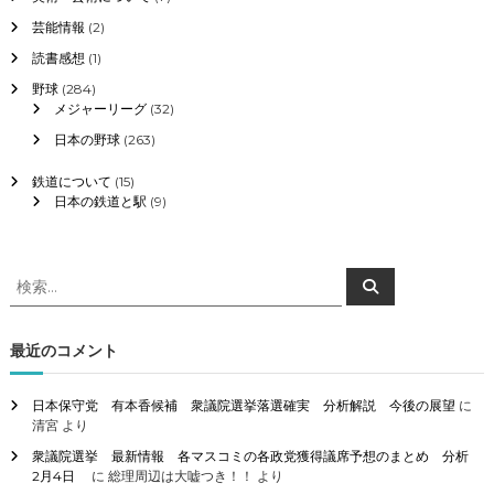
芸能情報
(2)
読書感想
(1)
野球
(284)
メジャーリーグ
(32)
日本の野球
(263)
鉄道について
(15)
日本の鉄道と駅
(9)
検
検
索
索
対
象
最近のコメント
:
日本保守党 有本香候補 衆議院選挙落選確実 分析解説 今後の展望
に
清宮
より
衆議院選挙 最新情報 各マスコミの各政党獲得議席予想のまとめ 分析
2月4日
に
総理周辺は大嘘つき！！
より