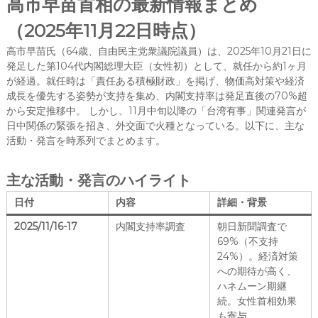
高市早苗首相の最新情報まとめ
（2025年11月22日時点）
高市早苗氏（64歳、自由民主党衆議院議員）は、2025年10月21日に
発足した第104代内閣総理大臣（女性初）として、就任から約1ヶ月
が経過。就任時は「責任ある積極財政」を掲げ、物価高対策や経済
成長を優先する姿勢が支持を集め、内閣支持率は発足直後の70%超
から安定推移中。 しかし、11月中旬以降の「台湾有事」関連発言が
日中関係の緊張を招き、外交面で火種となっている。以下に、主な
活動・発言を時系列でまとめます。
主な活動・発言のハイライト
日付
内容
詳細・背景
2025/11/16-17
内閣支持率調査
朝日新聞調査で
69%（不支持
24%）。経済対策
への期待が高く、
ハネムーン期継
続。女性首相効果
も寄与。