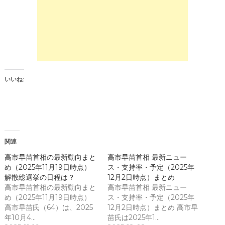
i
リ
t
ッ
t
ク
e
し
r
て
(
く
新
だ
し
さ
い
い
ウ
(
ィ
新
ン
し
いいね:
ド
い
ウ
ウ
で
ィ
開
ン
き
ド
ま
ウ
す
で
)
開
き
関連
ま
す
)
高市早苗首相の最新動向まと
高市早苗首相 最新ニュー
め（2025年11月19日時点）
ス・支持率・予定（2025年
解散総選挙の日程は？
12月2日時点）まとめ
高市早苗首相の最新動向まと
高市早苗首相 最新ニュー
め（2025年11月19日時点）
ス・支持率・予定（2025年
高市早苗氏（64）は、2025
12月2日時点）まとめ 高市早
年10月4…
苗氏は2025年1…