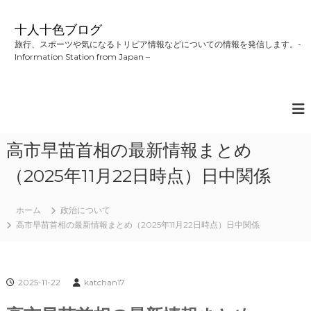
コ
ン
十人十色ブログ
テ
旅行、スポーツや気になるトリビア情報などについての情報を発信します。-
ン
Information Station from Japan –
ツ
へ
ス
キ
ッ
プ
高市早苗首相の最新情報まとめ
（2025年11月22日時点）日中関係
ホーム
政治について
高市早苗首相の最新情報まとめ（2025年11月22日時点）日中関係
2025-11-22
katchan17