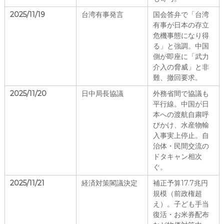
2025/11/19
台湾有事発言
国会答弁で「台湾
有事が日本の存立
危機事態になり得
る」と強調。中国
側が即座に「武力
介入の脅威」と非
難、撤回要求。
2025/11/20
日中局長協議
外務省間で協議も
平行線。中国が日
本への渡航自粛呼
びかけ、水産物輸
入事実上停止。自
治体・民間交流の
ドタキャン相次
ぐ。
2025/11/21
経済対策閣議決定
補正予算17.7兆円
規模（前政権超
え）。子ども手当
復活・お米券配布