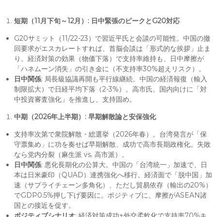
短期（11月下旬～12月）: 日中緊張のピークとG20対応
G20サミット（11/22-23）で習近平氏と会談の可能性。中国の撤
回要求がエスカレートすれば、首脳会談は「形式的な挨拶」止ま
り。経済対策の効果（物価下落）で支持率維持も、日中摩擦が
「ハネムーン消失」の引き金に（不支持率30%超えリスク）。
日中関係
: 局長級協議再開も平行線継続。中国の経済報復（輸入
制限拡大）で日経平均下落（2-3%）。高市氏、国内向けに「対
中投資審査強化」を推進し、支持固め。
中期（2026年上半期）: 早期解散論と安保強化
支持率次第で衆院解散・総選挙（2026年春）。台湾発言が「保
守票集め」に功を奏せば早期解散、成功で高市長期政権化。失敗
なら党内分裂（麻生派 vs. 高市派）。
日中関係
: 悪化長期化の公算大。中国の「台湾統一」加速で、日
本は日米豪印（QUAD）連携強化へ移行。経済面で「脱中国」加
速（サプライチェーン多角化）、ただし貿易依存（輸出の20%）
でGDP0.5%押し下げ要因に。ポジティブに、摩擦がASEAN諸
国との接近を促す。
ポジティブシナリオ
: 経済対策成功+外交柔軟化で支持率70%キ