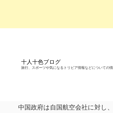
コ
ン
テ
ン
ツ
へ
十人十色ブログ
ス
キ
旅行、スポーツや気になるトリビア情報などについての情報を発信します。
ッ
プ
中国政府は自国航空会社に対し、