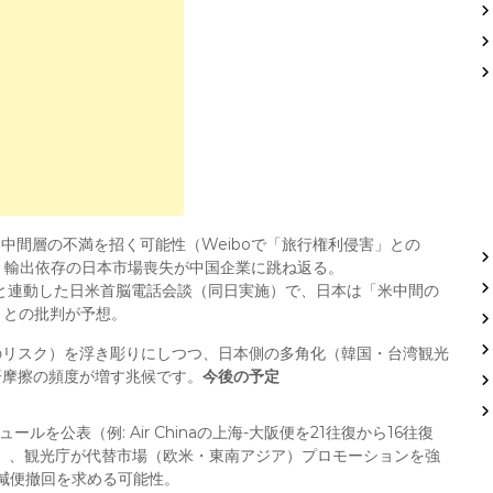
、中間層の不満を招く可能性（Weiboで「旅行権利侵害」との
下で、輸出依存の日本市場喪失が中国企業に跳ね返る。
春）と連動した日米首脳電話会談（同日実施）で、日本は「米中間の
」との批判が予想。
のリスク）を浮き彫りにしつつ、日本側の多角化（韓国・台湾観光
済摩擦の頻度が増す兆候です。
今後の予定
ールを公表（例: Air Chinaの上海-大阪便を21往復から16往復
）、観光庁が代替市場（欧米・東南アジア）プロモーションを強
が減便撤回を求める可能性。