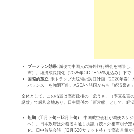
ブーメラン効果
: 減便で中国人の海外旅行機会を制限し
声）。経済成長鈍化（2025年GDP+4.5%見込み）
国際的孤立
: 米トランプ大統領の訪日計画（2026年
バランス」を強調可能。ASEAN諸国からも「経済脅迫
全体として、この措置は高市政権の「危うさ」（率直発言
誘致）で緩和余地あり。日中関係の「新常態」として、経
短期（11月下旬～12月上旬）
: 中国航空会社が減便スケジュ
へ）。日本政府は外務省を通じ抗議（茂木外相声明予定
化。日中首脳会談（12月G20サミット枠）で高市首相