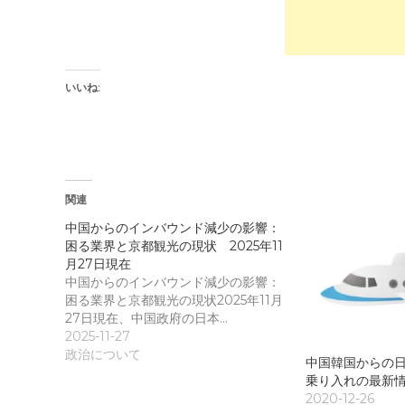
r
て
(
く
新
だ
し
さ
い
い
ウ
(
ィ
新
ン
し
いいね:
ド
い
ウ
ウ
で
ィ
開
ン
き
ド
ま
ウ
す
で
)
開
き
関連
ま
す
)
中国からのインバウンド減少の影響：
困る業界と京都観光の現状 2025年11
月27日現在
中国からのインバウンド減少の影響：
困る業界と京都観光の現状2025年11月
27日現在、中国政府の日本…
2025-11-27
政治について
中国韓国からの
乗り入れの最新情報
2020-12-26