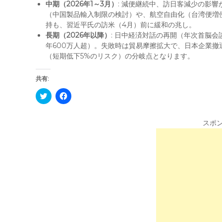
中期（2026年1～3月）
: 減便継続中、訪日客減少の影響
（中国製品輸入制限の検討）や、航空自由化（台湾便増
持も、習近平氏の訪米（4月）前に緩和の兆し。
長期（2026年以降）
: 日中経済対話の再開（年次首脳会
年600万人超）。失敗時は貿易摩擦拡大で、日本企業
（短期低下5%のリスク）の分岐点となります。
共有:
C
F
l
a
i
c
c
e
k
b
スポ
t
o
o
o
s
k
h
で
a
共
r
有
e
す
o
る
n
に
T
は
w
ク
i
リ
t
ッ
t
ク
e
し