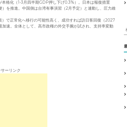
が本格化（1-3月四半期GDP押し下げ0.3%）。日本は報復措置
便）を推進。中国側は台湾有事演習（2月予定）と連動し、圧力維
談）で正常化へ移行の可能性高く、成功すれば訪日客回復（2027
撤退加速。全体として、高市政権の外交手腕が試され、支持率変動
:
ンサーリンク