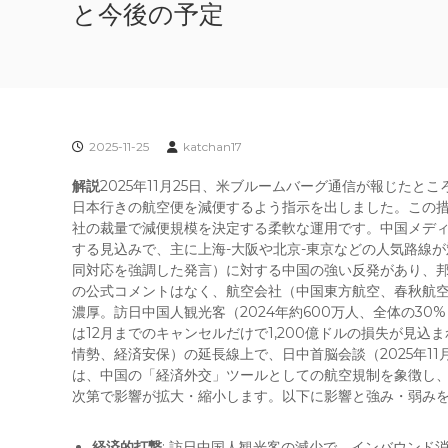
と今後の予定
2025-11-25
katchan17
解説
2025年11月25日、米ブルームバーグ通信が報じたと
日本行きの航空便を減便するよう指示を出しました。この措
社の裁量で減便規模を決定する柔軟な運用です。中国メディア
する見込みで、主に上海-大阪や北京-東京などの人気路線
同対応を強調した発言）に対する中国の強い反発があり、邦
の公式コメントはなく、航空会社（中国東方航空、春秋航
濃厚。訪日中国人観光客（2024年約600万人、全体の3
は12月までのキャンセルだけで1,200億ドルの損失が見込
情勢、経済安保）の延長線上で、日中首脳会談（2025年1
は、中国の「経済外交」ツールとしての航空規制を象徴し
次第で影響が拡大・縮小します。以下に影響と強み・弱み
経済的打撃
: 訪日中国人観光客の減少で、インバウンド消