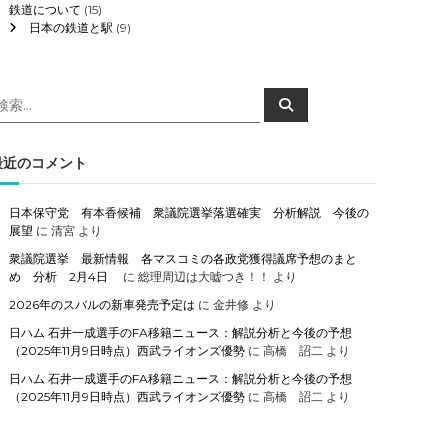
鉄道について
(15)
日本の鉄道と駅
(9)
検
検
索
索
対
象
最近のコメント
日本保守党 有本香候補 衆議院選挙落選確実 分析解説 今後の
展望
に
清宮
より
衆議院選挙 最新情報 各マスコミの各政党獲得議席予想のまと
め 分析 2月4日
に
総理周辺は大嘘つき！！
より
2026年のスバルの新車発売予定は
に
金井修
より
日ハム 石井一成選手のFA移籍ニュース：解説分析と今後の予想
（2025年11月9日時点）西武ライオンズ優勢
に
高橋 詔二
より
日ハム 石井一成選手のFA移籍ニュース：解説分析と今後の予想
（2025年11月9日時点）西武ライオンズ優勢
に
高橋 詔二
より