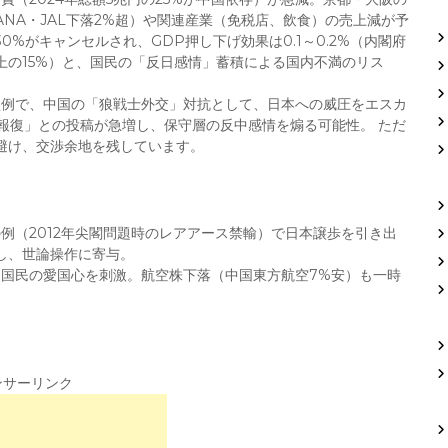
NA・JAL下落2%超）や関連産業（免税店、飲食）の売上減が予
%がキャンセルされ、GDP押し下げ効果は0.1～0.2%（内閣府
上の15%）と、国民の「反日感情」蓄積による国内不満のリス
型例で、中国の「狼戦士外交」対抗として、日本への威圧をエスカ
観光報復」との投稿が急増し、保守層の反中感情を煽る可能性。 ただ
避け、交渉余地を残しています。
の例（2012年尖閣問題時のレアアース禁輸）で日本譲歩を引き出
し、世論操作に寄与。
、国民の愛国心を刺激。航空株下落（中国東方航空7%安）も一時
ンサーリンク