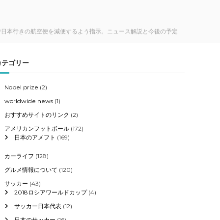
まで日本行きの航空便を減便するよう指示。ニュース解説と今後の予定
カテゴリー
Nobel prize
(2)
worldwide news
(1)
おすすめサイトのリンク
(2)
アメリカンフットボール
(172)
日本のアメフト
(169)
カーライフ
(128)
グルメ情報について
(120)
サッカー
(43)
2018ロシアワールドカップ
(4)
サッカー日本代表
(12)
日本のサッカー
(16)