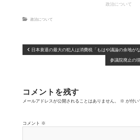
政治について
政治について
投
日本衰退の最大の犯人は消費税「もはや議論の余地が
参議院廃止の現
稿
ナ
コメントを残す
ビ
メールアドレスが公開されることはありません。
※
が付い
ゲ
ー
コメント
※
シ