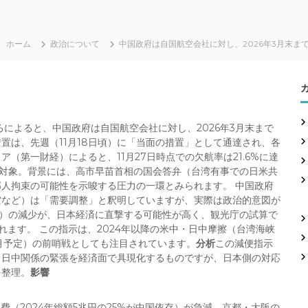
ホーム
政治について
中国政府は自国航空会社に対し、2026年3月末
ころによると、中国政府は自国航空会社に対し、2026年3月末まで
置は、先週（11月18日頃）に「当面の措置」として通達され、各
（第一財経）によると、11月27日時点での欠航率は21.6%に達
が対象。背景には、高市早苗首相の国会答弁（台湾有事での日米共
人拘束の可能性を示唆する圧力の一環とみられます。 中国政府
空など）は「需要調整」と釈明していますが、実際は政治的意図が
0%）の減少が、日本経済に直撃する可能性が高く、観光庁の試算で
まれます。 この指示は、2024年以降の米中・日中摩擦（台湾海峡
1月予定）の前哨戦としても注目されています。
分析
この減便指示
、日中関係の緊張を経済面で具現化するものですが、日本側の対応
を整理。
影響
費（2024年総額5兆円の25%が中国依存）が急減。京都・大阪の