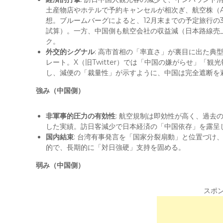
土産物店やホテルで予約キャンセルが相次ぎ、航空株（A
想。ブルームバーグによると、12月末までの予定旅行の30
試算）。一方、中国側も航空会社の収益減（日本路線売
ク。
外交的シグナル
: 高市首相の「率直さ」が裏目に出た典
レート。X（旧Twitter）では「中国の嫌がらせ」「
し、減便の「裁量性」が示すように、中国は完全遮断を
強み（中国側）
非軍事的圧力の有効性
: 航空規制は即効性が高く、過去
した実績。訪日客減少で日本経済の「中国依存」を露呈
国内結束
: 台湾有事発言を「国家分裂扇動」と位置づけ
的で、長期的に「対日強硬」支持を固める。
弱み（中国側）
スポ