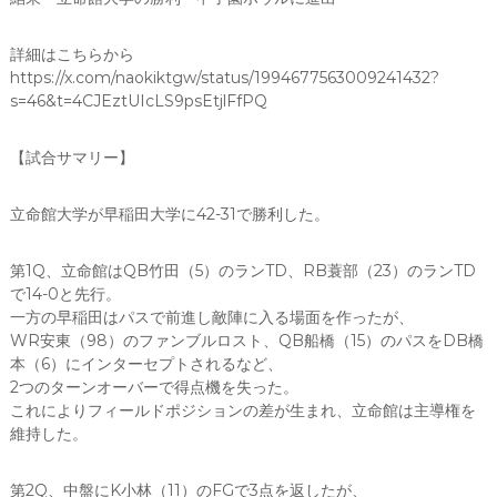
詳細はこちらから
https://x.com/naokiktgw/status/1994677563009241432?
s=46&t=4CJEztUIcLS9psEtjlFfPQ
【試合サマリー】
立命館大学が早稲田大学に42-31で勝利した。
第1Q、立命館はQB竹田（5）のランTD、RB蓑部（23）のランTD
で14-0と先行。
一方の早稲田はパスで前進し敵陣に入る場面を作ったが、
WR安東（98）のファンブルロスト、QB船橋（15）のパスをDB橋
本（6）にインターセプトされるなど、
2つのターンオーバーで得点機を失った。
これによりフィールドポジションの差が生まれ、立命館は主導権を
維持した。
第2Q、中盤にK小林（11）のFGで3点を返したが、