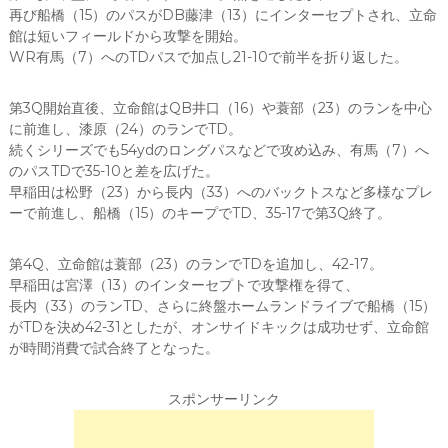
再び船橋（15）のパスがDB藤津（13）にインターセプトされ、立命
館は短いフィールドから攻撃を開始。
WR有馬（7）へのTDパスで加点し21-10で前半を折り返した。
第3Q開始直後、立命館はQB井口（16）や蓑部（23）のランを中心
に前進し、漆原（24）のランでTD。
続くシリーズでも54ydのロングパスなどで攻め込み、有馬（7）へ
のパスTDで35-10と差を広げた。
早稲田は松野（23）から長内（33）へのバックトスなど多様なプレ
ーで前進し、船橋（15）のキープでTD、35-17で第3Q終了。
第4Q、立命館は蓑部（23）のランでTDを追加し、42-17。
早稲田は宮澤（13）のインターセプトで攻撃権を得て、
長内（33）のランTD、さらに終盤ホームランドライブで船橋（15）
がTDを決め42-31としたが、オンサイドキックは成功せず、立命館
が時間消費で試合終了となった。
スポンサーリンク