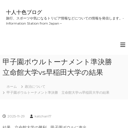
コ
ン
十人十色ブログ
テ
旅行、スポーツや気になるトリビア情報などについての情報を発信します。-
ン
Information Station from Japan –
ツ
へ
ス
キ
ッ
プ
甲子園ボウルトーナメント準決勝
立命館大学vs早稲田大学の結果
ホーム
政治について
甲子園ボウルトーナメント準決勝 立命館大学vs早稲田大学の結果
2025-11-29
katchan17
結果 立命館大学の勝利 甲子園ボウルに進出