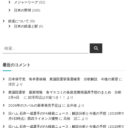
メジャーリーグ
(32)
日本の野球
(263)
鉄道について
(15)
日本の鉄道と駅
(9)
検
検
索
索
対
象
最近のコメント
:
日本保守党 有本香候補 衆議院選挙落選確実 分析解説 今後の展望
に
清宮
より
衆議院選挙 最新情報 各マスコミの各政党獲得議席予想のまとめ 分析
2月4日
に
総理周辺は大嘘つき！！
より
2026年のスバルの新車発売予定は
に
金井修
より
日ハム 石井一成選手のFA移籍ニュース：解説分析と今後の予想（2025年11
月9日時点）西武ライオンズ優勢
に
高橋 詔二
より
日ハム 石井一成選手のFA移籍ニュース：解説分析と今後の予想（2025年11