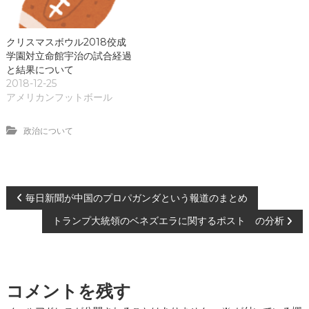
クリスマスボウル2018佼成
学園対立命館宇治の試合経過
と結果について
2018-12-25
アメリカンフットボール
政治について
投
毎日新聞が中国のプロパガンダという報道のまとめ
トランプ大統領のベネズエラに関するポスト の分析
稿
ナ
コメントを残す
ビ