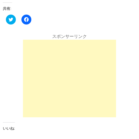
共有:
C
F
l
a
i
c
c
e
k
b
スポンサーリンク
t
o
o
o
s
k
h
で
a
共
r
有
e
す
o
る
n
に
T
は
w
ク
i
リ
t
ッ
t
ク
e
し
r
て
(
く
新
だ
し
さ
い
い
ウ
(
ィ
新
ン
し
いいね:
ド
い
ウ
ウ