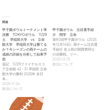
で
ィ
開
ン
き
ド
ま
ウ
す
で
)
開
き
関連
ま
す
)
甲子園ボウルトーナメント準
甲子園ボウル 注目選手紹
決勝 TOKYOボウル 11/29
介 関学 立命
土 早稲田大学 vs 立命
第80回甲子園ボウル（2025
館大学 早稲田大学は勝てる
年12月14日）両チーム注目選
か？今シーズンの両チームの
手紹介 史上初の関西勢同士
成績の詳細を分析して結果予
の決勝戦。リー…
想
2025-12-13
追記 11/29ファイナルスコ
政治について
ア立命館 42 - 31 早稲田 立命
館大学の勝利 2025年 全日
本…
2025-11-24
政治について