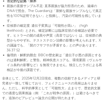
否定的な証拠・限界
:
親族の直接サンプル不足: 直系親族が協力拒否のため、遠縁の
DNAで照合。The Guardianは「新鮮な親族サンプルなしで真正
性を100%証明できない」と指摘し、汚染の可能性を残していま
す。
症候群の確定度: 遺伝子変異は「可能性が高い」（high
likelihood）とされ、確定診断には臨床症状の全確認が必要で
す。ヒトラーの髭の成長や声質（高音ではない）は、症候群の典
型からややずれ、テストステロン治療の影響が考えられます。X
の議論でも、「髭のフサフサが矛盾する」との声があります。
36 37 52
倫理的・解釈的懸念: BBCや歴史家は「遺伝子が悪の原因とする
のは過剰解釈」と警告。精神疾患スコアも、環境要因（ヴェルサ
イユ条約の影響など）を無視できません。独立したラボによる再
検証が今後の課題です。
全体として、2025年12月2日現在、複数の信頼できるメディアと研
究者が一致して報じており、フェイクニュースの兆候はありませ
ん。ただし、科学的事実として「可能性大」止まりで、歴史的文脈
での過度な因果推論（例: 「これが戦争の原因」）は避けるべきで
す。追加のピアレビュー論文の公開が待たれます。