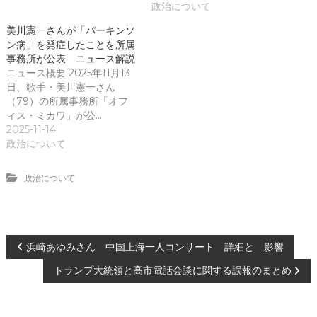
政治について
美川憲一さんが「パーキンソ
ン病」を発症したことを所属
事務所が公表 ニュース解説
ニュース概要 2025年11月13
日、歌手・美川憲一さん
（79）の所属事務所「オフ
ィス・ミカワ」が公…
2025-11-14
政治について
政治について
投
浜崎あゆみさん 中国上海一人コンサート 詳細と 影響
トランプ大統領と高市電話会談に関する誤報のまとめ
稿
ナ