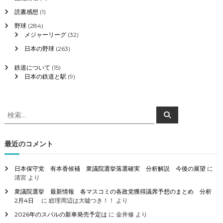
読書感想
(1)
野球
(284)
メジャーリーグ
(32)
日本の野球
(263)
鉄道について
(15)
日本の鉄道と駅
(9)
検
検
索
索
対
象
最近のコメント
:
日本保守党 有本香候補 衆議院選挙落選確実 分析解説 今後の展望
に
清宮
より
衆議院選挙 最新情報 各マスコミの各政党獲得議席予想のまとめ 分析
2月4日
に
総理周辺は大嘘つき！！
より
2026年のスバルの新車発売予定は
に
金井修
より