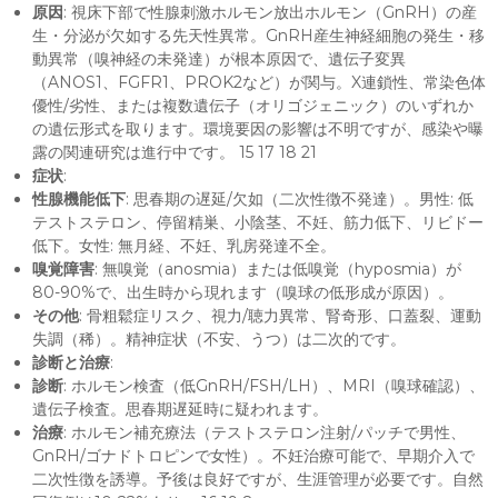
原因
: 視床下部で性腺刺激ホルモン放出ホルモン（GnRH）の産
生・分泌が欠如する先天性異常。GnRH産生神経細胞の発生・移
動異常（嗅神経の未発達）が根本原因で、遺伝子変異
（ANOS1、FGFR1、PROK2など）が関与。X連鎖性、常染色体
優性/劣性、または複数遺伝子（オリゴジェニック）のいずれか
の遺伝形式を取ります。環境要因の影響は不明ですが、感染や曝
露の関連研究は進行中です。 15 17 18 21
症状
:
性腺機能低下
: 思春期の遅延/欠如（二次性徴不発達）。男性: 低
テストステロン、停留精巣、小陰茎、不妊、筋力低下、リビドー
低下。女性: 無月経、不妊、乳房発達不全。
嗅覚障害
: 無嗅覚（anosmia）または低嗅覚（hyposmia）が
80-90%で、出生時から現れます（嗅球の低形成が原因）。
その他
: 骨粗鬆症リスク、視力/聴力異常、腎奇形、口蓋裂、運動
失調（稀）。精神症状（不安、うつ）は二次的です。
診断と治療
:
診断
: ホルモン検査（低GnRH/FSH/LH）、MRI（嗅球確認）、
遺伝子検査。思春期遅延時に疑われます。
治療
: ホルモン補充療法（テストステロン注射/パッチで男性、
GnRH/ゴナドトロピンで女性）。不妊治療可能で、早期介入で
二次性徴を誘導。予後は良好ですが、生涯管理が必要です。自然