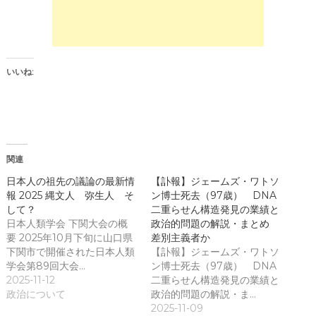
r
て
(
く
新
だ
し
さ
い
い
ウ
(
ィ
新
ン
し
いいね:
ド
い
ウ
ウ
で
ィ
開
ン
き
ド
ま
ウ
す
で
)
開
き
関連
ま
す
)
日本人の祖先の議論の最新情
【訃報】ジェームズ・ワトソ
報 2025 縄文人 弥生人 そ
ン博士死去（97歳） DNA
して？
二重らせん構造発見の業績と
日本人類学会 下関大会の概
政治的問題の解説・まとめ
要 2025年10月下旬に山口県
差別主義者か
下関市で開催された日本人類
【訃報】ジェームズ・ワトソ
学会第89回大会…
ン博士死去（97歳） DNA
2025-11-12
二重らせん構造発見の業績と
政治について
政治的問題の解説・ま…
2025-11-09