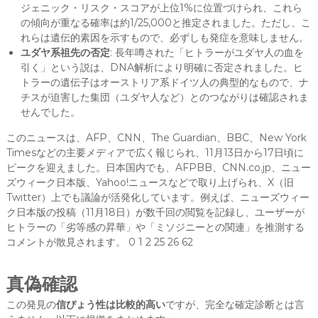
ジェニック・リスク・スコアが上位1%に位置づけられ、これら
の傾向が重なる確率は約1/25,000と推定されました。ただし、こ
れらは遺伝的素因を示すもので、必ずしも発症を意味しません。
ユダヤ系祖先の否定
: 長年噂された「ヒトラーがユダヤ人の血を
引く」という説は、DNA解析により明確に否定されました。ヒ
トラーの遺伝子はオーストリア系ドイツ人の典型的なもので、ナ
チスが迫害した集団（ユダヤ人など）とのつながりは確認されま
せんでした。
このニュースは、AFP、CNN、The Guardian、BBC、New York
Timesなどの主要メディアで広く報じられ、11月13日から17日頃に
ピークを迎えました。日本国内でも、AFPBB、CNN.co.jp、ニュー
ズウィーク日本版、Yahoo!ニュースなどで取り上げられ、X（旧
Twitter）上でも議論が活発化しています。例えば、ニューズウィー
ク日本版の投稿（11月18日）が数千回の閲覧を記録し、ユーザーが
ヒトラーの「劣等感の昇華」や「ミソジニーとの関連」を推測する
コメントが散見されます。 0 1 2 25 26 62
真偽確認
この発見の
信ぴょう性は比較的高い
ですが、完全な確定診断とは言