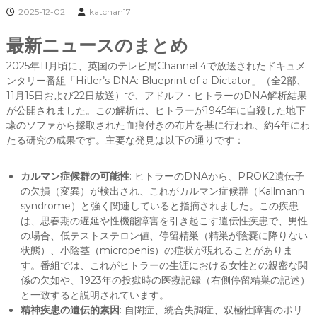
2025-12-02
katchan17
最新ニュースのまとめ
2025年11月頃に、英国のテレビ局Channel 4で放送されたドキュメ
ンタリー番組「Hitler’s DNA: Blueprint of a Dictator」（全2部、
11月15日および22日放送）で、アドルフ・ヒトラーのDNA解析結果
が公開されました。この解析は、ヒトラーが1945年に自殺した地下
壕のソファから採取された血痕付きの布片を基に行われ、約4年にわ
たる研究の成果です。主要な発見は以下の通りです：
カルマン症候群の可能性
: ヒトラーのDNAから、PROK2遺伝子
の欠損（変異）が検出され、これがカルマン症候群（Kallmann
syndrome）と強く関連していると指摘されました。この疾患
は、思春期の遅延や性機能障害を引き起こす遺伝性疾患で、男性
の場合、低テストステロン値、停留精巣（精巣が陰嚢に降りない
状態）、小陰茎（micropenis）の症状が現れることがありま
す。番組では、これがヒトラーの生涯における女性との親密な関
係の欠如や、1923年の投獄時の医療記録（右側停留精巣の記述）
と一致すると説明されています。
精神疾患の遺伝的素因
: 自閉症、統合失調症、双極性障害のポリ