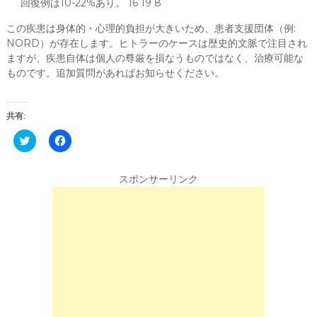
回復例は10-22%あり。 16 19 8
この疾患は身体的・心理的負担が大きいため、患者支援団体（例:
NORD）が存在します。ヒトラーのケースは歴史的文脈で注目され
ますが、疾患自体は個人の尊厳を損なうものではなく、治療可能な
ものです。追加質問があればお知らせください。
共有:
C
F
l
a
i
c
c
e
k
b
スポンサーリンク
t
o
o
o
s
k
h
で
a
共
r
有
e
す
o
る
n
に
T
は
w
ク
i
リ
t
ッ
t
ク
e
し