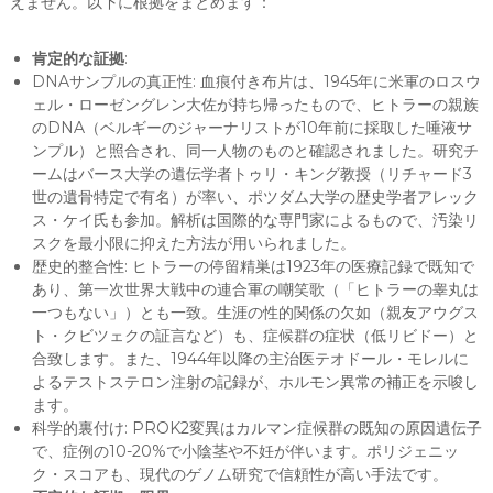
えません。以下に根拠をまとめます：
肯定的な証拠
:
DNAサンプルの真正性: 血痕付き布片は、1945年に米軍のロスウ
ェル・ローゼングレン大佐が持ち帰ったもので、ヒトラーの親族
のDNA（ベルギーのジャーナリストが10年前に採取した唾液サ
ンプル）と照合され、同一人物のものと確認されました。研究チ
ームはバース大学の遺伝学者トゥリ・キング教授（リチャード3
世の遺骨特定で有名）が率い、ポツダム大学の歴史学者アレック
ス・ケイ氏も参加。解析は国際的な専門家によるもので、汚染リ
スクを最小限に抑えた方法が用いられました。
歴史的整合性: ヒトラーの停留精巣は1923年の医療記録で既知で
あり、第一次世界大戦中の連合軍の嘲笑歌（「ヒトラーの睾丸は
一つもない」）とも一致。生涯の性的関係の欠如（親友アウグス
ト・クビツェクの証言など）も、症候群の症状（低リビドー）と
合致します。また、1944年以降の主治医テオドール・モレルに
よるテストステロン注射の記録が、ホルモン異常の補正を示唆し
ます。
科学的裏付け: PROK2変異はカルマン症候群の既知の原因遺伝子
で、症例の10-20%で小陰茎や不妊が伴います。ポリジェニッ
ク・スコアも、現代のゲノム研究で信頼性が高い手法です。