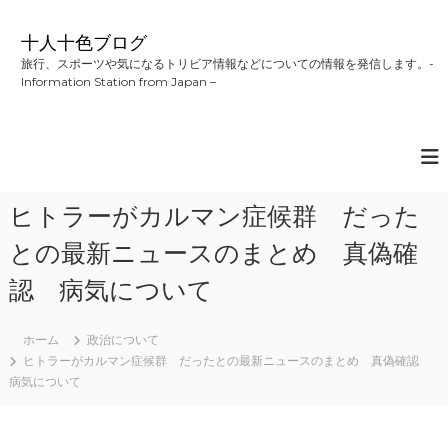
コ
ン
十人十色ブログ
テ
旅行、スポーツや気になるトリビア情報などについての情報を発信します。-
ン
Information Station from Japan –
ツ
へ
ス
キ
ッ
プ
ヒトラーがカルマン症候群 だった
との最新ニュースのまとめ 真偽確
認 病気について
ホーム
政治について
ヒトラーがカルマン症候群 だったとの最新ニュースのまとめ 真偽確認
病気について