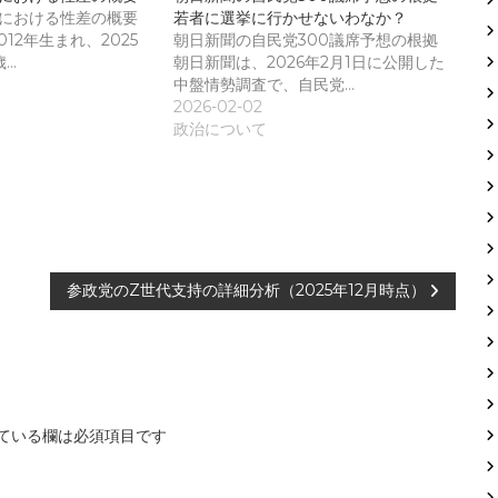
向における性差の概要
若者に選挙に行かせないわなか？
012年生まれ、2025
朝日新聞の自民党300議席予想の根拠
歳…
朝日新聞は、2026年2月1日に公開した
中盤情勢調査で、自民党…
2026-02-02
政治について
参政党のZ世代支持の詳細分析（2025年12月時点）
ている欄は必須項目です