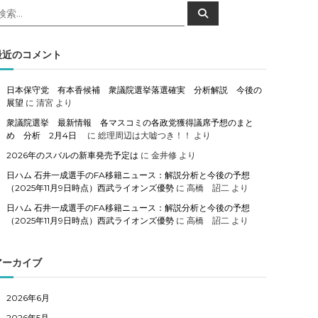
検
検
索
索
対
象
最近のコメント
日本保守党 有本香候補 衆議院選挙落選確実 分析解説 今後の
展望
に
清宮
より
衆議院選挙 最新情報 各マスコミの各政党獲得議席予想のまと
め 分析 2月4日
に
総理周辺は大嘘つき！！
より
2026年のスバルの新車発売予定は
に
金井修
より
日ハム 石井一成選手のFA移籍ニュース：解説分析と今後の予想
（2025年11月9日時点）西武ライオンズ優勢
に
高橋 詔二
より
日ハム 石井一成選手のFA移籍ニュース：解説分析と今後の予想
（2025年11月9日時点）西武ライオンズ優勢
に
高橋 詔二
より
アーカイブ
2026年6月
2026年5月