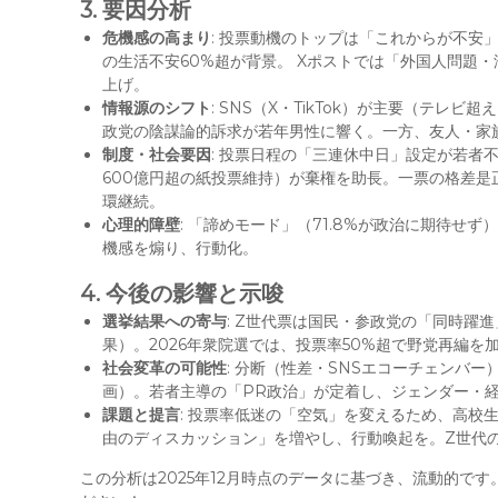
3. 要因分析
危機感の高まり
: 投票動機のトップは「これからが不安
の生活不安60%超が背景。 Xポストでは「外国人問題
上げ。
情報源のシフト
: SNS（X・TikTok）が主要（テ
政党の陰謀論的訴求が若年男性に響く。一方、友人・家
制度・社会要因
: 投票日程の「三連休中日」設定が若者
600億円超の紙投票維持）が棄権を助長。一票の格差是
環継続。
心理的障壁
: 「諦めモード」（71.8%が政治に期待せ
機感を煽り、行動化。
4. 今後の影響と示唆
選挙結果への寄与
: Z世代票は国民・参政党の「同時躍
果）。2026年衆院選では、投票率50%超で野党再編を
社会変革の可能性
: 分断（性差・SNSエコーチェンバー
画）。若者主導の「PR政治」が定着し、ジェンダー・
課題と提言
: 投票率低迷の「空気」を変えるため、高校
由のディスカッション」を増やし、行動喚起を。Z世代
この分析は2025年12月時点のデータに基づき、流動的で