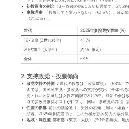
トで「三連休中日の投票日が若者不利」と指摘）。
初投票者の割合
: 18～19歳の約80%が初選挙で、SN
棄権理由
: 「投票しても変わらない」（63.6%）、政
（約50%）。
世代
2025年参院選投票率 (%)
18-19歳 (Z世代後半)
41.74
20代前半 (大学生)
約45 (推定)
全体
58.51
2. 支持政党・投票傾向
政党支持の特徴
: Z世代の投票は「政策重視」（68%）
査では、国民民主党・参政党への支持が突出（全体平均の
党・れいわ新選組は女性左傾層で20-25%。維新の会は
点で参政党推奨ポストが目立ち、国民・参政党の躍進（
性差の影響
: 前回の議論通り、男性の右傾（自民・維新・
顕著。2025年参院選では、この分極が新興勢力の票分
地域・属性差
: 都市部（東京・大阪）でSNS影響大、