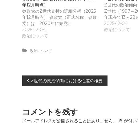
年12月時点）
Z世代の政治傾
参政党のZ世代支持の詳細分析（2025
Z世代（1997～2
年12月時点） 参政党（正式名称：参政
年現在で13～28
党）は、2020年に結党…
2025-12-04
2025-12-04
政治について
政治について
政治について
投
Z世代の政治傾向における性差の概要
稿
ナ
コメントを残す
ビ
メールアドレスが公開されることはありません。
※
が付い
ゲ