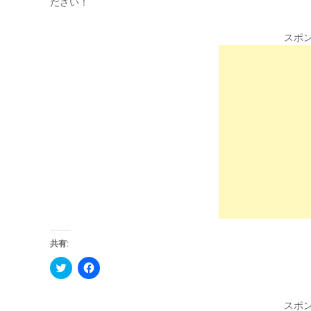
ださい！
スポ
共有:
C
F
l
a
i
c
c
e
k
b
スポ