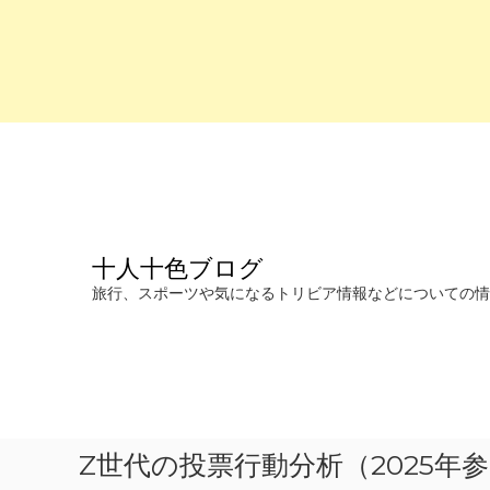
コ
ン
テ
ン
ツ
へ
十人十色ブログ
ス
キ
旅行、スポーツや気になるトリビア情報などについての情報を発信します。
ッ
プ
Z世代の投票行動分析（2025年