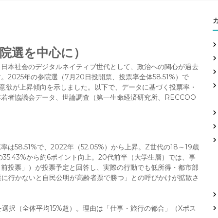
参院選を中心に）
歳）は、日本社会のデジタルネイティブ世代として、政治への関心が過去
025年の参院選（7月20日投開票、投票率全体58.51%）で
票意欲が上昇傾向を示しました。以下で、データに基づく投票率・
若者協議会データ、世論調査（第一生命経済研究所、RECCOO
。
率は58.51%で、2022年（52.05%）から上昇。Z世代の18～19歳
の35.43%から約6ポイント向上。20代前半（大学生層）では、事
期日前投票」）が投票予定と回答し、実際の行動でも低所得・都市部
票に行かないと自民公明が高齢者票で勝つ」との呼びかけが拡散さ
票を選択（全体平均15%超）。理由は「仕事・旅行の都合」（Xポス