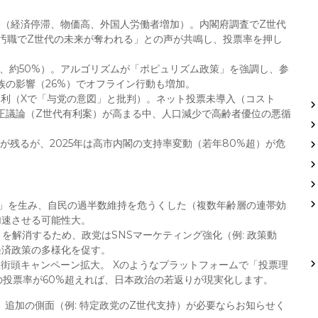
」（経済停滞、物価高、外国人労働者増加）。内閣府調査でZ世代
・汚職でZ世代の未来が奪われる」との声が共鳴し、投票率を押し
レビ超え、約50%）。アルゴリズムが「ポピュリズム政策」を強調し、参
族の影響（26%）でオフライン行動も増加。
不利（Xで「与党の意図」と批判）。ネット投票未導入（コスト
正議論（Z世代有利案）が高まる中、人口減少で高齢者優位の悪循
ず）が残るが、2025年は高市内閣の支持率変動（若年80%超）が危
進」を生み、自民の過半数維持を危うくした（複数年齢層の連帯効
加速させる可能性大。
）を解消するため、政党はSNSマーケティング強化（例: 政策動
経済政策の多様化を促す。
生街頭キャンペーン拡大。 Xのようなプラットフォームで「投票理
の投票率が60%超えれば、日本政治の若返りが現実化します。
す。追加の側面（例: 特定政党のZ世代支持）が必要ならお知らせく