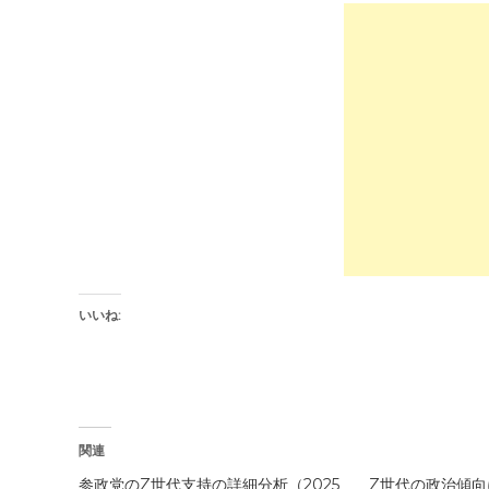
t
o
o
o
s
k
h
で
a
共
r
有
e
す
o
る
n
に
T
は
w
ク
i
リ
t
ッ
t
ク
e
し
r
て
(
く
新
だ
し
さ
い
い
ウ
(
ィ
新
ン
し
いいね:
ド
い
ウ
ウ
で
ィ
開
ン
き
ド
ま
ウ
す
で
)
開
き
関連
ま
す
)
参政党のZ世代支持の詳細分析（2025
Z世代の政治傾