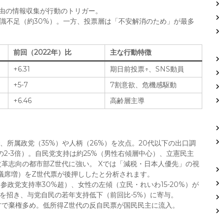
S経由の情報収集が行動のトリガー。
治知識不足（約30%）。一方、投票層は「不安解消のため」が最多
前回（2022年）比
主な行動特徴
+6.31
期日前投票↑、SNS動員
+5-7
7割意欲、危機感駆動
+6.46
高齢層主導
で、所属政党（35%）や人柄（26%）を次点。20代以下の出口調
2-3倍）。自民党支持は約25%（男性右傾層中心）、立憲民主
改革志向の都市部Z世代に強い。 Xでは「減税・日本人優先」の視
議席増）をZ世代票が後押ししたと分析されます。
参政党支持率30%超）、女性の左傾（立民・れいわ15-20%）が
散を招き、与党自民の若年支持低下（前回比-5%）に寄与。
地方で棄権多め。低所得Z世代の反自民票が国民民主に流入。