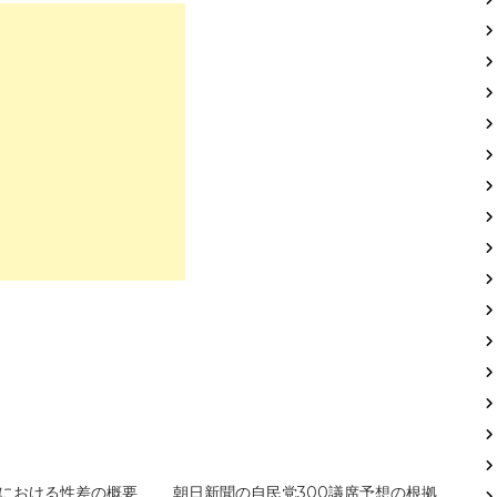
向における性差の概要
朝日新聞の自民党300議席予想の根拠