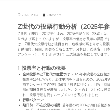
2025-12-04
katchan17
Z世代の投票行動分析（2025年
Z世代（1997～2012年生まれ、2025年現在13～28
世代より高まっていますが、投票率の低さが長年の課題です。2
は、Z世代の投票行動が注目され、危機感の高まりから投
行動傾向、要因、影響を分析します。分析は、総務省・日本
アンケート）、X（旧Twitter）上の議論を基にしています
1. 投票率と行動の概要
全体投票率とZ世代の位置づけ
: 2025年参院選の全国投票
投票率は41.74%と、全体平均を下回るものの、2022年
前アンケートで約7割（58%「投票に行く」、11%「
層の期日前投票が増加しました。 X上では「Z世代は投
れ、投票行動を促すムーブメントが見られました。
行動パターン
:
期日前・不在投票の活用
: 若年層の約20%が期日前投