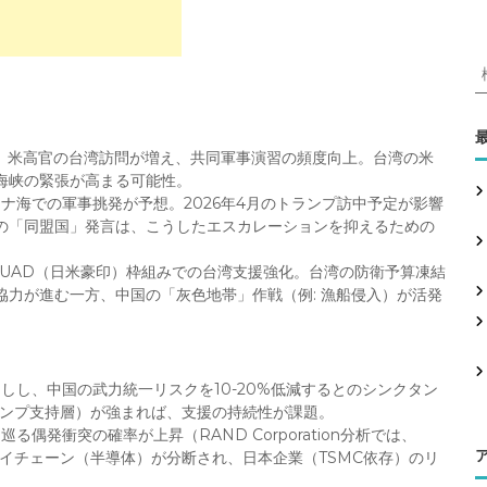
:
が鍵。米高官の台湾訪問が増え、共同軍事演習の頻度向上。台湾の米
湾海峡の緊張が高まる可能性。
シナ海での軍事挑発が予想。2026年4月のトランプ訪中予定が影響
の「同盟国」発言は、こうしたエスカレーションを抑えるための
QUAD（日米豪印）枠組みでの台湾支援強化。台湾の防衛予算凍結
力が進む一方、中国の「灰色地帯」作戦（例: 漁船侵入）が活発
押しし、中国の武力統一リスクを10-20%低減するとのシンクタン
ランプ支持層）が強まれば、支援の持続性が課題。
る偶発衝突の確率が上昇（RAND Corporation分析では、
ライチェーン（半導体）が分断され、日本企業（TSMC依存）のリ