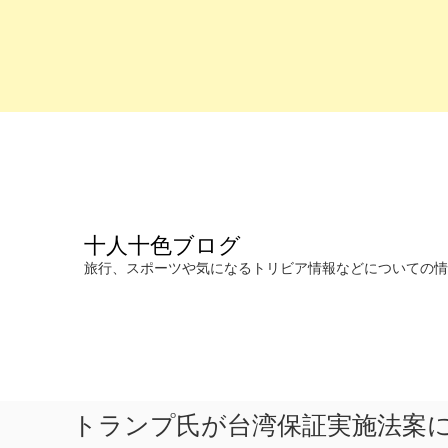
コ
ン
テ
ン
ツ
へ
十人十色ブログ
ス
キ
旅行、スポーツや気になるトリビア情報などについての情報を発信します。
ッ
プ
トランプ氏が台湾保証実施法案