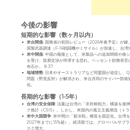
今後の影響
短期的な影響（数ヶ月以内）
米台関係
: 国務省の初回レビュー（2026年春予定）
国製武器調達（F-16戦闘機やミサイル）が加速し、台
米中関係
: 中国の報復として、米製品への追加関税や南
を受け、貿易交渉が停滞する恐れ。ベッセント財務長官
布石か。 8 37
地域情勢
: 日本やオーストラリアなど同盟国が追従し、
問題（野党反対）が解消され、米台共同のサイバー防衛協
化。
長期的な影響（1-5年）
台湾の安全保障
: 法案は台湾の「非対称戦力」構築を後
ク推計（CSIS）。しかし、米国内の孤立主義潮流（ト
米中大国競争
: 米中間の「新冷戦」構造を固定化。台湾を巡
2027年までに15%超）。経済面では、グローバルサプ
スク増大。