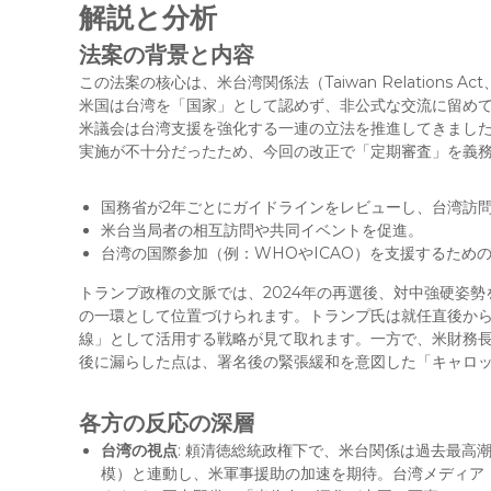
解説と分析
法案の背景と内容
この法案の核心は、米台湾関係法（Taiwan Relations
米国は台湾を「国家」として認めず、非公式な交流に留め
米議会は台湾支援を強化する一連の立法を推進してきました
実施が不十分だったため、今回の改正で「定期審査」を義
国務省が2年ごとにガイドラインをレビューし、台湾訪
米台当局者の相互訪問や共同イベントを促進。
台湾の国際参加（例：WHOやICAO）を支援するため
トランプ政権の文脈では、2024年の再選後、対中強硬姿
の一環として位置づけられます。トランプ氏は就任直後か
線」として活用する戦略が見て取れます。一方で、米財務
後に漏らした点は、署名後の緊張緩和を意図した「キャロット
各方の反応の深層
台湾の視点
: 頼清徳総統政権下で、米台関係は過去最高潮
模）と連動し、米軍事援助の加速を期待。台湾メディア