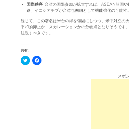
国際秩序
: 台湾の国際参加が拡大すれば、ASEAN諸
路」イニシアチブが台湾包囲網として機能強化の可能性
総じて、この署名は米台の絆を強固にしつつ、米中対立の
平和的抑止かエスカレーションかの分岐点となりそうです。
注視すべきです。
共有:
C
F
l
a
i
c
c
e
k
b
スポ
t
o
o
o
s
k
h
で
a
共
r
有
e
す
o
る
n
に
T
は
w
ク
i
リ
t
ッ
t
ク