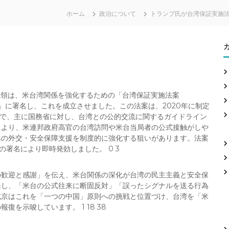
ホーム
政治について
トランプ氏が台湾保証実施
大統領は、米台湾関係を強化するための「台湾保証実施法案
H.R. 1512）」に署名し、これを成立させました。この法案は、2020年に制定
」の改正版で、主に国務省に対し、台湾との公的交流に関するガイドライン
により、米連邦政府高官の台湾訪問や米台当局者の公式接触がしや
への外交・安全保障支援を制度的に強化する狙いがあります。法案
ンプ氏の署名により即時発効しました。 0 3
の歓迎と感謝」を伝え、米台関係の深化が台湾の民主主義と安全保
発し、「米台の公式往来に断固反対」「誤ったシグナルを送る行為
北京はこれを「一つの中国」原則への挑戦と位置づけ、台湾を「米
を示唆しています。 1 18 38