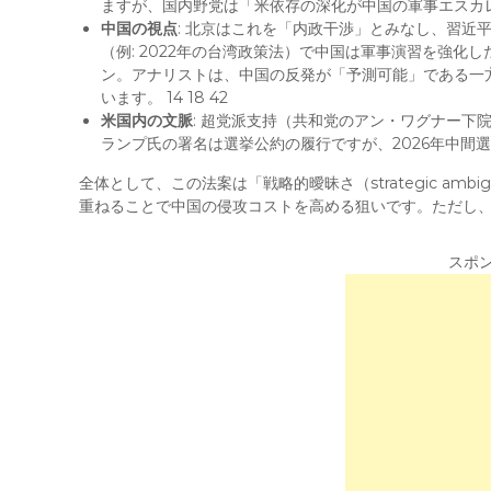
ますが、国内野党は「米依存の深化が中国の軍事エスカレー
中国の視点
: 北京はこれを「内政干渉」とみなし、習近
（例: 2022年の台湾政策法）で中国は軍事演習を強
ン。アナリストは、中国の反発が「予測可能」である一
います。 14 18 42
米国内の文脈
: 超党派支持（共和党のアン・ワグナー下
ランプ氏の署名は選挙公約の履行ですが、2026年中間
全体として、この法案は「戦略的曖昧さ（strategic am
重ねることで中国の侵攻コストを高める狙いです。ただし
スポ