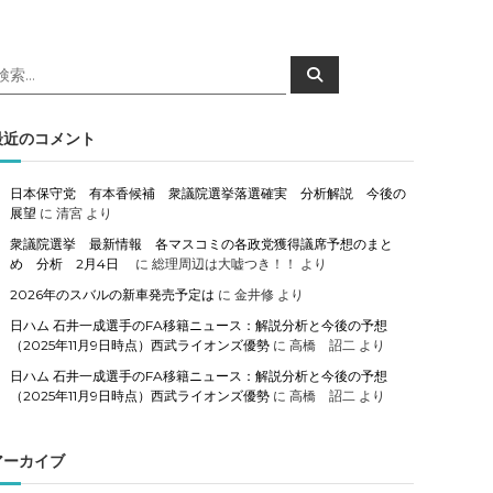
検
検
索
索
対
象
最近のコメント
日本保守党 有本香候補 衆議院選挙落選確実 分析解説 今後の
展望
に
清宮
より
衆議院選挙 最新情報 各マスコミの各政党獲得議席予想のまと
め 分析 2月4日
に
総理周辺は大嘘つき！！
より
2026年のスバルの新車発売予定は
に
金井修
より
日ハム 石井一成選手のFA移籍ニュース：解説分析と今後の予想
（2025年11月9日時点）西武ライオンズ優勢
に
高橋 詔二
より
日ハム 石井一成選手のFA移籍ニュース：解説分析と今後の予想
（2025年11月9日時点）西武ライオンズ優勢
に
高橋 詔二
より
アーカイブ