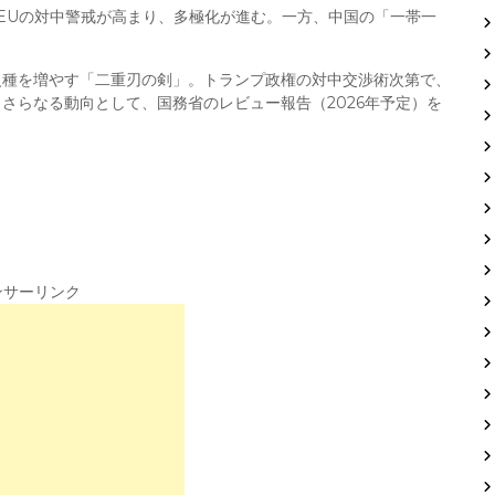
国やEUの対中警戒が高まり、多極化が進む。一方、中国の「一帯一
。
火種を増やす「二重刃の剣」。トランプ政権の対中交渉術次第で、
さらなる動向として、国務省のレビュー報告（2026年予定）を
ンサーリンク