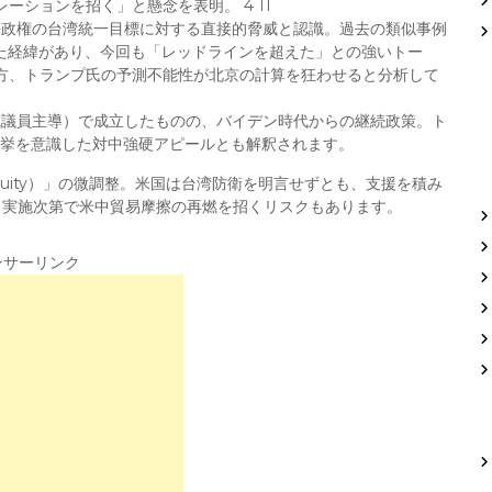
ションを招く」と懸念を表明。 4 11
平政権の台湾統一目標に対する直接的脅威と認識。過去の類似事例
化した経緯があり、今回も「レッドラインを超えた」との強いトー
方、トランプ氏の予測不能性が北京の計算を狂わせると分析して
院議員主導）で成立したものの、バイデン時代からの継続政策。ト
選挙を意識した対中強硬アピールとも解釈されます。
biguity）」の微調整。米国は台湾防衛を明言せずとも、支援を積み
、実施次第で米中貿易摩擦の再燃を招くリスクもあります。
ンサーリンク