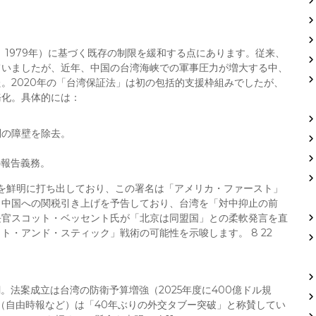
 Act、1979年）に基づく既存の制限を緩和する点にあります。従来、
ていましたが、近年、中国の台湾海峡での軍事圧力が増大する中、
。2020年の「台湾保証法」は初の包括的支援枠組みでしたが、
務化。具体的には：
問の障壁を除去。
の報告義務。
勢を鮮明に打ち出しており、この署名は「アメリカ・ファースト」
ら中国への関税引き上げを予告しており、台湾を「対中抑止の前
長官スコット・ベッセント氏が「北京は同盟国」との柔軟発言を直
・アンド・スティック」戦術の可能性を示唆します。 8 22
。法案成立は台湾の防衛予算増強（2025年度に400億ドル規
（自由時報など）は「40年ぶりの外交タブー突破」と称賛してい