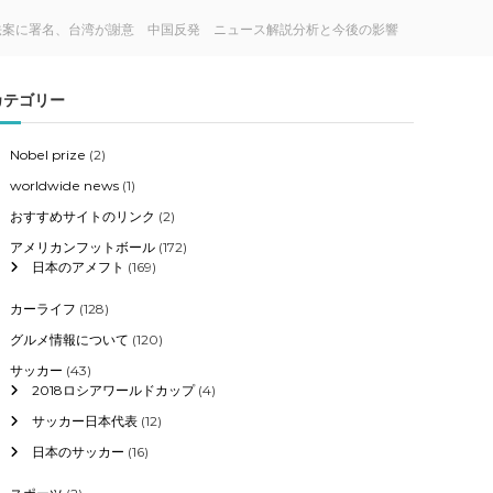
法案に署名、台湾が謝意 中国反発 ニュース解説分析と今後の影響
カテゴリー
Nobel prize
(2)
worldwide news
(1)
おすすめサイトのリンク
(2)
アメリカンフットボール
(172)
日本のアメフト
(169)
カーライフ
(128)
グルメ情報について
(120)
サッカー
(43)
2018ロシアワールドカップ
(4)
サッカー日本代表
(12)
日本のサッカー
(16)