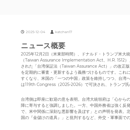
2025-12-04
katchan17
ニュース概要
2025年12月2日（米東部時間）、ドナルド・トランプ米
（Taiwan Assurance Implementation Act、
された「台湾保証法（Taiwan Assurance Act）
を定期的に審査・更新するよう義務づけるものです。これ
すくなり、米国の「一つの中国」政策を維持しつつ、台湾
は119th Congress（2025-2026）で可決され、トラ
台湾側は即座に歓迎の意を表明。台湾大統領府は「心から
障に寄与すると強調しました。一方、中国外務省は強く反
で、米中関係に深刻な悪影響を及ぼす」との声明を発表。
国の『金儲けの道具』」と批判するなど、外交・軍事面での報復