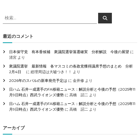
検
検
索
索
対
象
最近のコメント
:
日本保守党 有本香候補 衆議院選挙落選確実 分析解説 今後の展望
に
清宮
より
衆議院選挙 最新情報 各マスコミの各政党獲得議席予想のまとめ 分析
2月4日
に
総理周辺は大嘘つき！！
より
2026年のスバルの新車発売予定は
に
金井修
より
日ハム 石井一成選手のFA移籍ニュース：解説分析と今後の予想（2025年11
月9日時点）西武ライオンズ優勢
に
高橋 詔二
より
日ハム 石井一成選手のFA移籍ニュース：解説分析と今後の予想（2025年11
月9日時点）西武ライオンズ優勢
に
高橋 詔二
より
アーカイブ