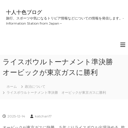
コ
ン
十人十色ブログ
テ
旅行、スポーツや気になるトリビア情報などについての情報を発信します。-
ン
Information Station from Japan –
ツ
へ
ス
キ
ッ
プ
ライスボウルトーナメント準決勝
オービックが東京ガスに勝利
ホーム
政治について
ライスボウルトーナメント準決勝 オービックが東京ガスに勝利
2025-12-14
katchan17
オービックが東京ガスに快勝、５年ぶりライスボウル出場決める…昨