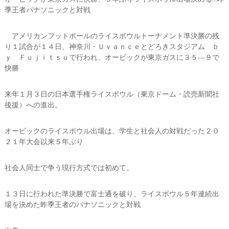
季王者パナソニックと対戦
アメリカンフットボールのライスボウルトーナメント準決勝の残
り１試合が１４日、神奈川・Ｕｖａｎｃｅとどろきスタジアム ｂ
ｙ Ｆｕｊｉｔｓｕで行われ、オービックが東京ガスに３５―９で
快勝
来年１月３日の日本選手権ライスボウル（東京ドーム・読売新聞社
後援）への進出。
オービックのライスボウル出場は、学生と社会人の対戦だった２０
２１年大会以来５年ぶり
社会人同士で争う現行方式では初めて。
１３日に行われた準決勝で富士通を破り、ライスボウル５年連続出
場を決めた昨季王者のパナソニックと対戦