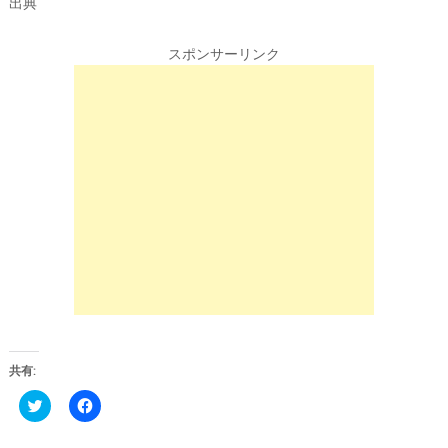
出典
スポンサーリンク
共有:
C
F
l
a
i
c
c
e