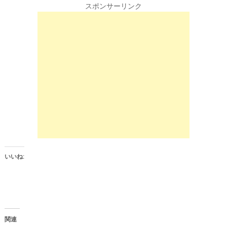
k
b
スポンサーリンク
t
o
o
o
s
k
h
で
a
共
r
有
e
す
o
る
n
に
T
は
w
ク
i
リ
t
ッ
t
ク
e
し
r
て
(
く
新
だ
し
さ
い
い
ウ
(
ィ
新
ン
し
いいね:
ド
い
ウ
ウ
で
ィ
開
ン
き
ド
ま
ウ
す
で
)
開
き
関連
ま