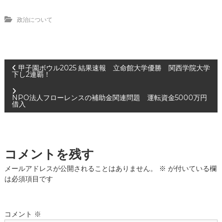
政治について
投
甲子園ボウル2025 結果速報 立命館大学優勝 関西学院大学
下し2連覇！
稿
NPO法人フローレンスの補助金関連問題 運転資金5000万円
借入
ナ
ビ
コメントを残す
ゲ
メールアドレスが公開されることはありません。
※
が付いている欄
ー
は必須項目です
シ
コメント
※