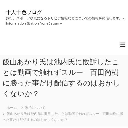
コ
ン
十人十色ブログ
テ
旅行、スポーツや気になるトリビア情報などについての情報を発信します。-
ン
Information Station from Japan –
ツ
へ
ス
キ
ッ
プ
飯山あかり氏は池内氏に敗訴したこ
とは動画で触れずスルー 百田尚樹
に勝った事だけ配信するのはおかし
くないか？
ホーム
政治について
飯山あかり氏は池内氏に敗訴したことは動画で触れずスルー 百田尚樹に勝
った事だけ配信するのはおかしくないか？