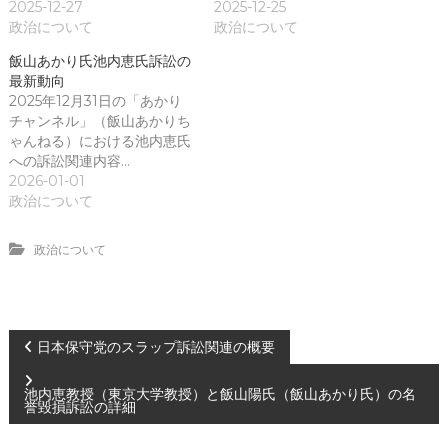
2025-12-27
2025-12-25
政治について
政治について
飯山あかり氏池内恵氏訴訟の
最新動向
2025年12月31日の「あかり
チャンネル」（飯山あかりち
ゃんねる）における池内恵氏
への訴訟関連内容…
2026-01-01
政治について
政治について
投
日本保守党のスラップ訴訟関連の概要
稿
池内恵教授（東京大学教授）と飯山陽氏（飯山あかり氏）の名
誉毀損訴訟の詳細
ナ