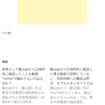
t
ッ
t
ク
e
し
r
て
(
く
新
だ
し
さ
い
い
ウ
(
ィ
新
ン
し
いいね:
ド
い
ウ
ウ
で
ィ
開
ン
き
ド
ま
ウ
す
で
)
開
き
関連
ま
す
)
依然として飯山あかりは池内
飯山あかりが池内氏に敗訴し
氏に敗訴したことを動画
た事を動画で説明していな
Twitterで触れてないのはな
い 百田尚樹への勝訴は即
ぜか？
日 ダブルスタンダードでは
飯山あかり（飯山陽）氏は、
飯山あかり（飯山陽）氏の
東京大学教授の池内恵氏から
YouTubeチャンネル「飯山
提起された名誉毀損訴訟（令
あかりちゃんねる」では、東
和6年ワ第20088号…
京大学教授の池内恵氏…