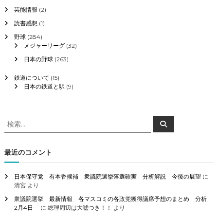
芸能情報
(2)
読書感想
(1)
野球
(284)
メジャーリーグ
(32)
日本の野球
(263)
鉄道について
(15)
日本の鉄道と駅
(9)
検
検
索
索
対
象
最近のコメント
:
日本保守党 有本香候補 衆議院選挙落選確実 分析解説 今後の展望
に
清宮
より
衆議院選挙 最新情報 各マスコミの各政党獲得議席予想のまとめ 分析
2月4日
に
総理周辺は大嘘つき！！
より