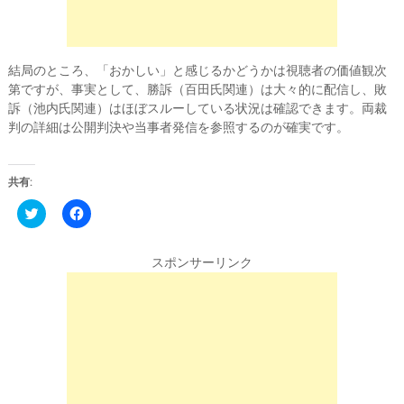
結局のところ、「おかしい」と感じるかどうかは視聴者の価値観次
第ですが、事実として、勝訴（百田氏関連）は大々的に配信し、敗
訴（池内氏関連）はほぼスルーしている状況は確認できます。両裁
判の詳細は公開判決や当事者発信を参照するのが確実です。
共有:
C
F
l
a
i
c
c
e
k
b
スポンサーリンク
t
o
o
o
s
k
h
で
a
共
r
有
e
す
o
る
n
に
T
は
w
ク
i
リ