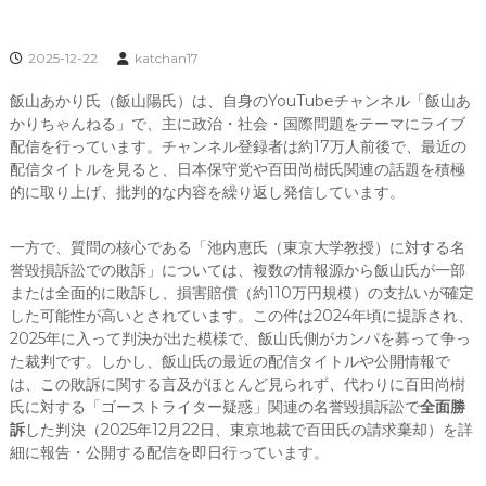
2025-12-22
katchan17
飯山あかり氏（飯山陽氏）は、自身のYouTubeチャンネル「飯山あ
かりちゃんねる」で、主に政治・社会・国際問題をテーマにライブ
配信を行っています。チャンネル登録者は約17万人前後で、最近の
配信タイトルを見ると、日本保守党や百田尚樹氏関連の話題を積極
的に取り上げ、批判的な内容を繰り返し発信しています。
一方で、質問の核心である「池内恵氏（東京大学教授）に対する名
誉毀損訴訟での敗訴」については、複数の情報源から飯山氏が一部
または全面的に敗訴し、損害賠償（約110万円規模）の支払いが確定
した可能性が高いとされています。この件は2024年頃に提訴され、
2025年に入って判決が出た模様で、飯山氏側がカンパを募って争っ
た裁判です。しかし、飯山氏の最近の配信タイトルや公開情報で
は、この敗訴に関する言及がほとんど見られず、代わりに百田尚樹
氏に対する「ゴーストライター疑惑」関連の名誉毀損訴訟で
全面勝
訴
した判決（2025年12月22日、東京地裁で百田氏の請求棄却）を詳
細に報告・公開する配信を即日行っています。