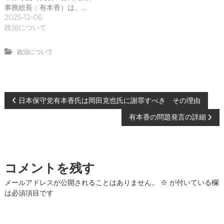
事務総長：有本香）は、…
2025-12-06
政治について
政治について
投
日本保守党有本香氏は岡田克也氏に謝罪すべき その理由
有本香の問題発言の詳細
稿
ナ
コメントを残す
ビ
メールアドレスが公開されることはありません。
※
が付いている欄
ゲ
は必須項目です
ー