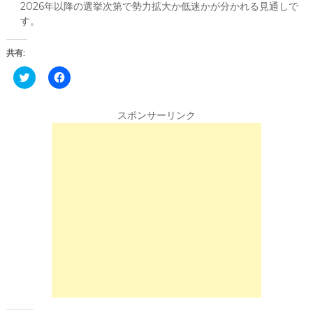
2026年以降の選挙次第で勢力拡大か低迷かが分かれる見通しで
す。
共有:
C
F
l
a
i
c
c
e
k
b
スポンサーリンク
t
o
o
o
s
k
h
で
a
共
r
有
e
す
o
る
n
に
T
は
w
ク
i
リ
t
ッ
t
ク
e
し
r
て
(
く
新
だ
し
さ
い
い
ウ
(
ィ
新