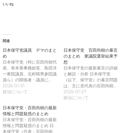
ン
し
いいね:
ド
い
ウ
ウ
で
ィ
開
ン
き
ド
ま
ウ
す
で
)
開
き
関連
ま
す
)
日本保守党議員 デマのまと
日本保守党 百田尚樹の暴言
め
のまとめ 衆議院選挙結果予
日本保守党（特に百田尚樹代
想
表、有本香事務総長、島田洋
日本保守党の最新暴言の詳細
一衆院議員、北村晴男参院議
と解説・分析 日本保守党
員ら）の関係者・議員に…
（以下、保守党）の暴言問題
2026-01-31
は、主に党代表の百田尚樹…
政治について
2026-01-27
政治について
日本保守党・百田尚樹の最新
情報と問題疑惑のまとめ
日本保守党・百田尚樹の最新
情報と問題疑惑のまとめ 日
本保守党（代表：百田尚樹、