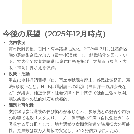
今後の展望（2025年12月時点）
党内状況
河村氏離党後、百田・有本路線に純化。2025年12月には葛飾区
議の蔦絵梨奈氏が加入（最年少38歳）し、組織強化を図ってい
る。党大会で次期衆院選10議席目標を掲げ、大都市（東京・大
阪・福岡）押さえを強調。
政策・活動
重点は食料品消費税ゼロ、再エネ賦課金廃止、移民政策是正、憲
法9条改正など。NHK日曜討論への出演（島田洋一政調会長な
ど）が続き、補正予算・社会保障・日中関係で独自主張を展開。
演説妨害への法的対応も積極的。
課題と可能性
支持率は参院選後の伸び悩みが報じられ、参政党との競合や内紛
の影響で埋没リスクあり。一方、保守層の不満（自民党批判）を
吸収する受け皿として、地方選挙や次期衆院選で議席拡大の可能
性。党員数は数万人規模で安定し、SNS発信力は強いため、