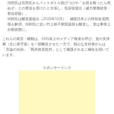
河村氏は百田氏からペットボトル投げつけや「お前を殴ったら死
ぬぞ」との脅迫を受けたと主張し、告訴状提出（威力業務妨害・
脅迫容疑）。
河村氏は離党届提出（2025年10月）、減税日本との特別友党関
係も解消。河村氏に近い竹上裕子衆院議員も離党し、党は事実上
分裂状態に。
これらの発言・騒動は、SNS炎上やメディア報道を呼び、党の支持
層（主に保守派）を一部離反させた一方で、熱心な支持者からは
「言論の自由」「既存政党批判」として擁護される二極化を招いて
います。
スポンサーリンク