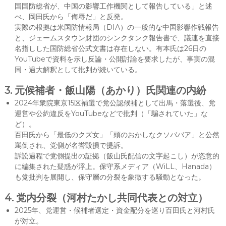
国国防総省が、中国の影響工作機関として報告している」と述
べ、岡田氏から「侮辱だ」と反発。
実際の根拠は米国防情報局（DIA）の一般的な中国影響作戦報告
と、ジェームスタウン財団のシンクタンク報告書で、議連を直接
名指しした国防総省公式文書は存在しない。有本氏は26日の
YouTubeで資料を示し反論・公開討論を要求したが、事実の混
同・過大解釈として批判が続いている。
3. 元候補者・飯山陽（あかり）氏関連の内紛
2024年衆院東京15区補選で党公認候補として出馬・落選後、党
運営や公約違反をYouTubeなどで批判（「騙されていた」な
ど）。
百田氏から「最低のクズ女」「頭のおかしなクソババア」と公然
罵倒され、党側が名誉毀損で提訴。
訴訟過程で党側提出の証拠（飯山氏配信の文字起こし）が恣意的
に編集された疑惑が浮上。保守系メディア（WiLL、Hanada）
も党批判を展開し、保守層の分裂を象徴する騒動となった。
4. 党内分裂（河村たかし共同代表との対立）
2025年、党運営・候補者選定・資金配分を巡り百田氏と河村氏
が対立。