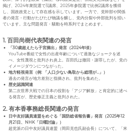
掲げ、2024年衆院選で3議席、2025年参院選で比例2議席を獲得
し、国政政党として存在感を示しています。一方で、党幹部や関係
者の発言・行動がたびたび物議を醸し、党内分裂や外部批判を招い
ています。主な問題発言・騒動を時系列でまとめます。
1. 百田尚樹代表関連の発言
「30歳超えたら子宮摘出」発言（2024年頃）
YouTube番組で女性の出産年齢について過激なジョークを述
べ、女性蔑視と批判され炎上。百田氏は撤回・謝罪したが、党の
イメージダウンにつながった。
地方軽視発言（例: 「人口少ない鳥取から総理が…」）
過去の発言が地方差別と指摘され、批判を集めた。
歴史認識関連
第二次世界大戦での日本の役割を「アジア解放」と肯定的に述べ
る発言が、歴史修正主義と批判された。
2. 有本香事務総長関連の発言
日中友好議員連盟をめぐる「国防総省報告書」発言（2025年12
月21日、NHK「日曜討論」）
超党派の日中友好議員連盟（岡田克也氏副会長）について、「米