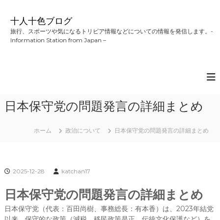
コ
ン
十人十色ブログ
テ
旅行、スポーツや気になるトリビア情報などについての情報を発信します。-
ン
Information Station from Japan –
ツ
へ
ス
キ
ッ
プ
日本保守党の問題発言の詳細まとめ
ホーム
政治について
日本保守党の問題発言の詳細まとめ
2025-12-28
katchan17
日本保守党の問題発言の詳細まとめ
日本保守党（代表：百田尚樹、事務総長：有本香）は、2023年結党
以来、保守的な政策（減税、移民政策是正、伝統文化保護など）を