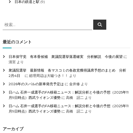
日本の鉄道と駅
(9)
検
検
索
索
対
象
最近のコメント
:
日本保守党 有本香候補 衆議院選挙落選確実 分析解説 今後の展望
に
清宮
より
衆議院選挙 最新情報 各マスコミの各政党獲得議席予想のまとめ 分析
2月4日
に
総理周辺は大嘘つき！！
より
2026年のスバルの新車発売予定は
に
金井修
より
日ハム 石井一成選手のFA移籍ニュース：解説分析と今後の予想（2025年11
月9日時点）西武ライオンズ優勢
に
高橋 詔二
より
日ハム 石井一成選手のFA移籍ニュース：解説分析と今後の予想（2025年11
月9日時点）西武ライオンズ優勢
に
高橋 詔二
より
アーカイブ