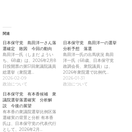
ド
い
ウ
ウ
で
ィ
開
ン
き
ド
ま
ウ
す
で
)
開
き
関連
ま
す
)
日本保守党 島田洋一さん落
日本保守党 島田洋一の選挙
選確定 敗因 今回の動向
分析予想 落選
島田洋一氏（しまだ ようい
島田洋一氏の出馬状況 島田
ち、68歳）は、2026年2月8
洋一氏（68歳、日本保守党
日投開票の第51回衆議院議員
政調会長、衆院議員）は、
総選挙（衆院選…
2026年衆院選で比例代…
2026-02-09
2026-01-31
政治について
政治について
日本保守党 有本香候補 衆
議院選挙落選確実 分析解
説 今後の展望
有本香の衆議院選挙比例区落
選確実の背景と分析 有本香
氏は、日本保守党の代表代行
として、2026年2月…