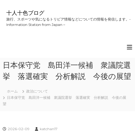
コ
ン
十人十色ブログ
テ
旅行、スポーツや気になるトリビア情報などについての情報を発信します。-
ン
Information Station from Japan –
ツ
へ
ス
キ
ッ
プ
日本保守党 島田洋一候補 衆議院選
挙 落選確実 分析解説 今後の展望
ホーム
政治について
日本保守党 島田洋一候補 衆議院選挙 落選確実 分析解説 今後の展
望
2026-02-09
katchan17