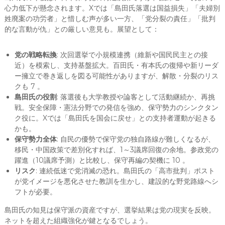
心力低下が懸念されます。Xでは「島田氏落選は国益損失」「夫婦別
姓廃案の功労者」と惜しむ声が多い一方、「党分裂の責任」「批判
的な言動が仇」との厳しい意見も。展望として：
党の戦略転換
: 次回選挙で小規模連携（維新や国民民主との接
近）を模索し、支持基盤拡大。百田氏・有本氏の復帰や新リーダ
ー擁立で巻き返しを図る可能性がありますが、解散・分裂のリス
クも 7 。
島田氏の役割
: 落選後も大学教授や論客として活動継続か、再挑
戦。安全保障・憲法分野での発信を強め、保守勢力のシンクタン
ク役に。Xでは「島田氏を国会に戻せ」との支持者運動が起きる
かも。
保守勢力全体
: 自民の優勢で保守党の独自路線が難しくなるが、
移民・中国政策で差別化すれば、1～3議席回復の余地。参政党の
躍進（10議席予測）と比較し、保守再編の契機に 10 。
リスク
: 連続低迷で党消滅の恐れ。島田氏の「高市批判」ポスト
が党イメージを悪化させた教訓を生かし、建設的な野党路線へシ
フトが必要。
島田氏の知見は保守派の資産ですが、選挙結果は党の現実を反映。
ネットを超えた組織強化が鍵となるでしょう。