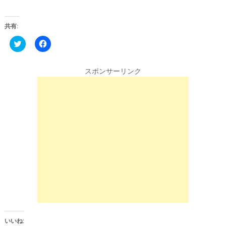
共有:
C
F
l
a
i
c
c
e
k
b
スポンサーリンク
t
o
o
o
s
k
h
で
a
共
r
有
e
す
o
る
n
に
T
は
w
ク
i
リ
t
ッ
t
ク
e
し
r
て
(
く
新
だ
し
さ
い
い
ウ
(
ィ
新
ン
し
いいね: