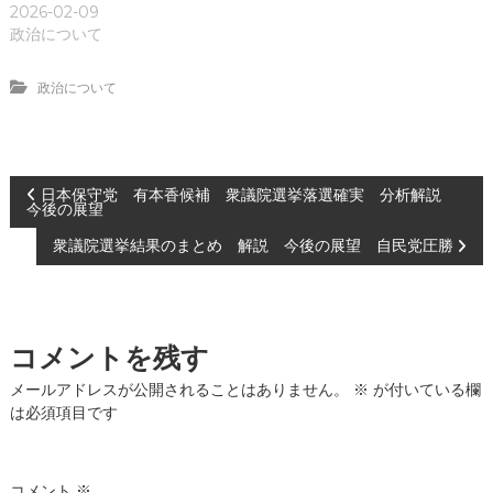
2026-02-09
政治について
政治について
投
日本保守党 有本香候補 衆議院選挙落選確実 分析解説
今後の展望
稿
衆議院選挙結果のまとめ 解説 今後の展望 自民党圧勝
ナ
ビ
コメントを残す
ゲ
メールアドレスが公開されることはありません。
※
が付いている欄
は必須項目です
ー
コメント
※