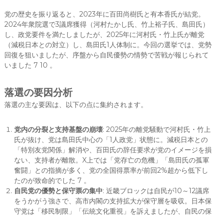
党の歴史を振り返ると、2023年に百田尚樹氏と有本香氏が結党。
2024年衆院選で3議席獲得（河村たかし氏、竹上裕子氏、島田氏）
し、政党要件を満たしましたが、2025年に河村氏・竹上氏が離党
（減税日本との対立）し、島田氏1人体制に。今回の選挙では、党勢
回復を狙いましたが、序盤から自民優勢の情勢で苦戦が報じられて
いました 7 10 。
落選の要因分析
落選の主な要因は、以下の点に集約されます。
党内の分裂と支持基盤の崩壊
: 2025年の離党騒動で河村氏・竹上
氏が抜け、党は島田氏中心の「1人政党」状態に。減税日本との
「特別友党関係」解消や、百田氏の辞任要求が党のイメージを損
ない、支持者が離散。X上では「党存亡の危機」「島田氏の孤軍
奮闘」との指摘が多く、党の全国得票率が前回2%超から低下し
たのが致命的でした 7 。
自民党の優勢と保守票の集中
: 近畿ブロックは自民が10～12議席
をうかがう強さで、高市内閣の支持拡大が保守層を吸収。日本保
守党は「移民制限」「伝統文化重視」を訴えましたが、自民の保