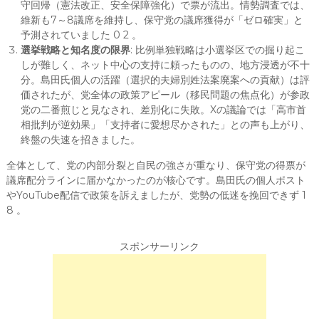
守回帰（憲法改正、安全保障強化）で票が流出。情勢調査では、
維新も7～8議席を維持し、保守党の議席獲得が「ゼロ確実」と
予測されていました 0 2 。
選挙戦略と知名度の限界
: 比例単独戦略は小選挙区での掘り起こ
しが難しく、ネット中心の支持に頼ったものの、地方浸透が不十
分。島田氏個人の活躍（選択的夫婦別姓法案廃案への貢献）は評
価されたが、党全体の政策アピール（移民問題の焦点化）が参政
党の二番煎じと見なされ、差別化に失敗。Xの議論では「高市首
相批判が逆効果」「支持者に愛想尽かされた」との声も上がり、
終盤の失速を招きました。
全体として、党の内部分裂と自民の強さが重なり、保守党の得票が
議席配分ラインに届かなかったのが核心です。島田氏の個人ポスト
やYouTube配信で政策を訴えましたが、党勢の低迷を挽回できず 1
8 。
スポンサーリンク