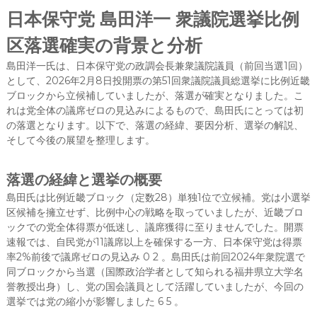
日本保守党 島田洋一 衆議院選挙比例
区落選確実の背景と分析
島田洋一氏は、日本保守党の政調会長兼衆議院議員（前回当選1回）
として、2026年2月8日投開票の第51回衆議院議員総選挙に比例近畿
ブロックから立候補していましたが、落選が確実となりました。こ
れは党全体の議席ゼロの見込みによるもので、島田氏にとっては初
の落選となります。以下で、落選の経緯、要因分析、選挙の解説、
そして今後の展望を整理します。
落選の経緯と選挙の概要
島田氏は比例近畿ブロック（定数28）単独1位で立候補。党は小選挙
区候補を擁立せず、比例中心の戦略を取っていましたが、近畿ブロ
ックでの党全体得票が低迷し、議席獲得に至りませんでした。開票
速報では、自民党が11議席以上を確保する一方、日本保守党は得票
率2%前後で議席ゼロの見込み 0 2 。島田氏は前回2024年衆院選で
同ブロックから当選（国際政治学者として知られる福井県立大学名
誉教授出身）し、党の国会議員として活躍していましたが、今回の
選挙では党の縮小が影響しました 6 5 。