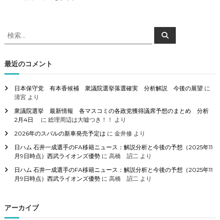
検
検
索
索
対
象
最近のコメント
:
日本保守党 有本香候補 衆議院選挙落選確実 分析解説 今後の展望
に
清宮
より
衆議院選挙 最新情報 各マスコミの各政党獲得議席予想のまとめ 分析
2月4日
に
総理周辺は大嘘つき！！
より
2026年のスバルの新車発売予定は
に
金井修
より
日ハム 石井一成選手のFA移籍ニュース：解説分析と今後の予想（2025年11
月9日時点）西武ライオンズ優勢
に
高橋 詔二
より
日ハム 石井一成選手のFA移籍ニュース：解説分析と今後の予想（2025年11
月9日時点）西武ライオンズ優勢
に
高橋 詔二
より
アーカイブ