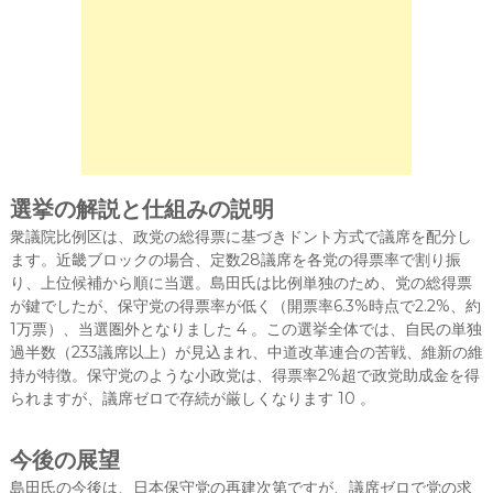
選挙の解説と仕組みの説明
衆議院比例区は、政党の総得票に基づきドント方式で議席を配分し
ます。近畿ブロックの場合、定数28議席を各党の得票率で割り振
り、上位候補から順に当選。島田氏は比例単独のため、党の総得票
が鍵でしたが、保守党の得票率が低く（開票率6.3%時点で2.2%、約
1万票）、当選圏外となりました 4 。この選挙全体では、自民の単独
過半数（233議席以上）が見込まれ、中道改革連合の苦戦、維新の維
持が特徴。保守党のような小政党は、得票率2%超で政党助成金を得
られますが、議席ゼロで存続が厳しくなります 10 。
今後の展望
島田氏の今後は、日本保守党の再建次第ですが、議席ゼロで党の求