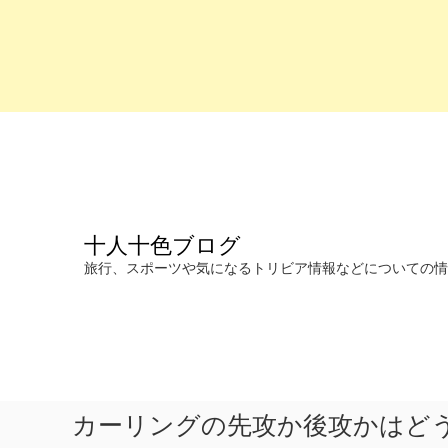
コ
ン
テ
ン
ツ
へ
十人十色ブログ
ス
キ
旅行、スポーツや気になるトリビア情報などについての情報を発信します。
ッ
プ
カーリングの先攻か後攻かはど