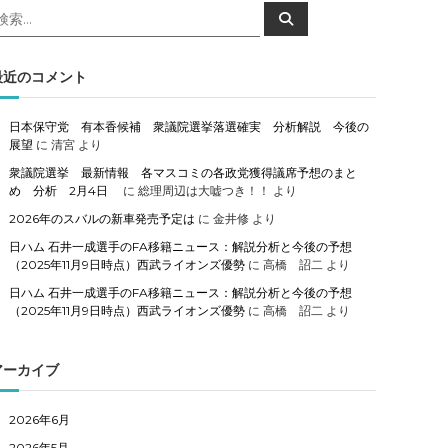
検
検
索
索
対
象
最近のコメント
日本保守党 有本香候補 衆議院選挙落選確実 分析解説 今後の
展望
に
清宮
より
衆議院選挙 最新情報 各マスコミの各政党獲得議席予想のまと
め 分析 2月4日
に
総理周辺は大嘘つき！！
より
2026年のスバルの新車発売予定は
に
金井修
より
日ハム 石井一成選手のFA移籍ニュース：解説分析と今後の予想
（2025年11月9日時点）西武ライオンズ優勢
に
高橋 詔二
より
日ハム 石井一成選手のFA移籍ニュース：解説分析と今後の予想
（2025年11月9日時点）西武ライオンズ優勢
に
高橋 詔二
より
アーカイブ
2026年6月
2026年5月