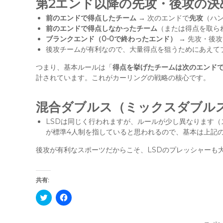
第2エンド以降の先攻・後攻の決
前のエンドで得点したチーム
→ 次のエンドで
先攻
（ハ
前のエンドで得点しなかったチーム
（または得点を取られ
ブランクエンド（0-0で終わったエンド）
→ 先攻・後
後攻チームが有利なので、大量得点を狙うためにあえて
つまり、基本ルールは「
得点を挙げたチームは次のエンド
計されています。これがカーリングの戦略の核心です。
混合ダブルス（ミックスダブル
LSDは同じく行われますが、ルールが少し異なります
が標準4人制を指していると思われるので、基本は上記
後攻が有利なスポーツだからこそ、LSDのプレッシャーも
共有:
C
F
l
a
i
c
c
e
k
b