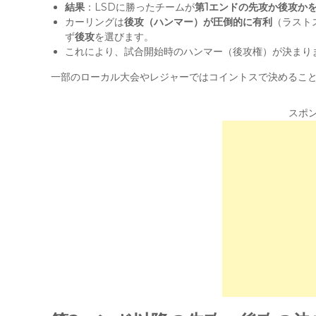
結果
：LSDに勝ったチームが
第1エンドの先攻か後攻か
カーリングは
後攻（ハンマー）が圧倒的に有利
（ラスト
ず
後攻
を選びます。
これにより、試合開始時のハンマー（後攻権）が決まり
一部のローカル大会やレジャーではコイントスで決めること
スポ