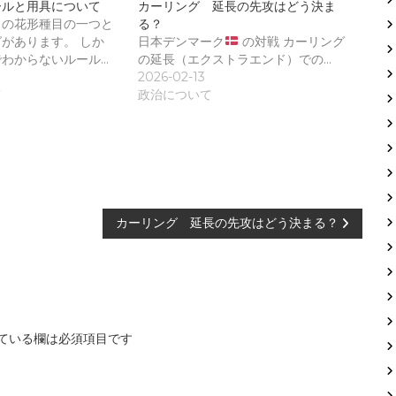
ールと用具について
カーリング 延長の先攻はどう決ま
クの花形種目の一つと
る？
があります。 しか
日本デンマーク
の対戦 カーリング
わからないルール…
の延長（エクストラエンド）での…
2026-02-13
て
政治について
カーリング 延長の先攻はどう決まる？
ている欄は必須項目です