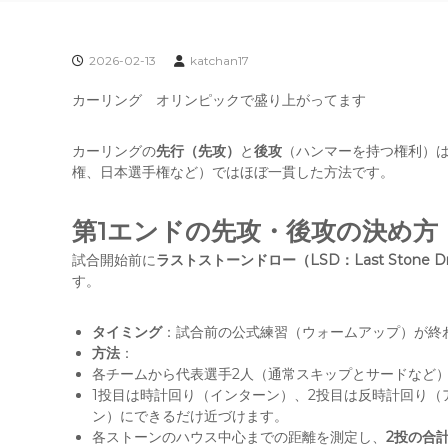
2026-02-13
katchan17
カーリング オリンピックで盛り上がってます
カーリングの
先行（先攻）
と
後攻
（ハンマーを持つ権利）
権、日本選手権など）ではほぼ一貫した方法です。
第1エンドの先攻・後攻の決め方
試合開始前に
ラストストーンドロー（LSD：Last Stone D
す。
タイミング
：試合前の公式練習（ウォームアップ）が終
方法
：
各チームから代表選手2人（通常スキップとサードなど）
1投目は時計回り（インターン）、2投目は反時計回り
ン）にできるだけ近づけます。
各ストーンのハウス中心までの距離を測定し、
2投の合