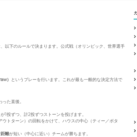
は、以下のルールで決まります。公式戦（オリンピック、世界選手
raw）
というプレーを行います。これが最も一般的な決定方法で
わった直後。
が1投ずつ、計2投ずつストーンを投げます。
（アウトターン）の回転をかけて、ハウスの中心（ティー／ボタ
計距離
が短い（中心に近い）チームが勝ちます。