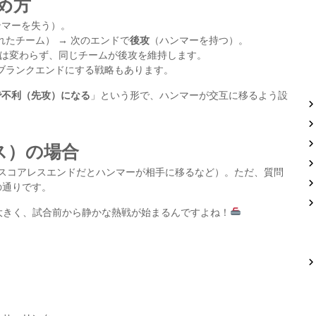
め方
ンマーを失う）。
たチーム） → 次のエンドで
後攻
（ハンマーを持つ）。
攻は変わらず、同じチームが後攻を維持します。
ブランクエンドにする戦略もあります。
で不利（先攻）になる
」という形で、ハンマーが交互に移るよう設
ス）の場合
（スコアレスエンドだとハンマーが相手に移るなど）。ただ、質問
の通りです。
大きく、試合前から静かな熱戦が始まるんですよね！