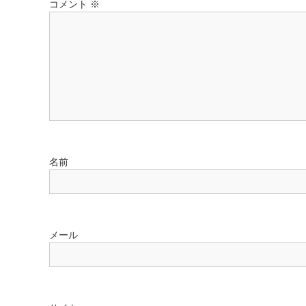
コメント
※
ー
シ
ョ
ン
名前
メール