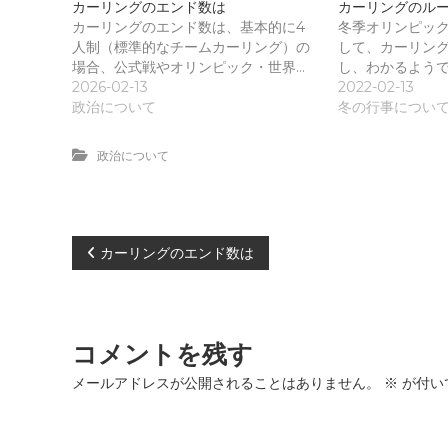
)
カーリングのエンド数は
カーリングのル
カーリングのエンド数は、基本的に4
冬季オリンピッ
人制（標準的なチームカーリング）の
して、カーリング
場合、公式戦やオリンピック・世界…
し、わかるようで
2026-02-13
2022-02-13
政治について
冬の行事につい
政治について
投
カーリングのエンド数は
稿
ナ
コメントを残す
ビ
メールアドレスが公開されることはありません。
※
が付い
ゲ