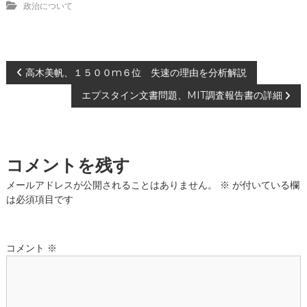
政治について
投
高木美帆、１５００m６位 失速の理由を分析解説
エプスタイン文書問題、MIT調査報告書の詳細
稿
ナ
コメントを残す
ビ
メールアドレスが公開されることはありません。
※
が付いている欄
ゲ
は必須項目です
ー
コメント
※
シ
ョ