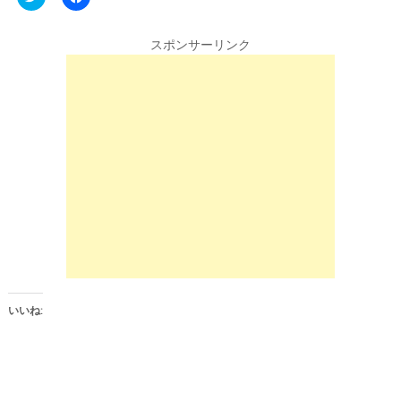
l
a
i
c
c
e
k
b
スポンサーリンク
t
o
o
o
s
k
h
で
a
共
r
有
e
す
o
る
n
に
T
は
w
ク
i
リ
t
ッ
t
ク
e
し
r
て
(
く
新
だ
し
さ
い
い
ウ
(
ィ
新
ン
し
いいね:
ド
い
ウ
ウ
で
ィ
開
ン
き
ド
ま
ウ
す
で