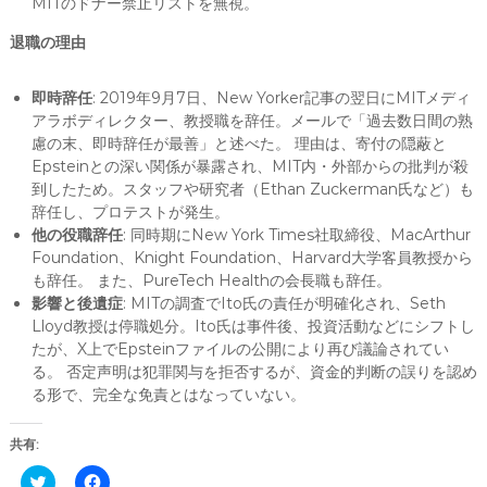
MITのドナー禁止リストを無視。
退職の理由
即時辞任
: 2019年9月7日、New Yorker記事の翌日にMITメディ
アラボディレクター、教授職を辞任。メールで「過去数日間の熟
慮の末、即時辞任が最善」と述べた。 理由は、寄付の隠蔽と
Epsteinとの深い関係が暴露され、MIT内・外部からの批判が殺
到したため。スタッフや研究者（Ethan Zuckerman氏など）も
辞任し、プロテストが発生。
他の役職辞任
: 同時期にNew York Times社取締役、MacArthur
Foundation、Knight Foundation、Harvard大学客員教授から
も辞任。 また、PureTech Healthの会長職も辞任。
影響と後遺症
: MITの調査でIto氏の責任が明確化され、Seth
Lloyd教授は停職処分。Ito氏は事件後、投資活動などにシフトし
たが、X上でEpsteinファイルの公開により再び議論されてい
る。 否定声明は犯罪関与を拒否するが、資金的判断の誤りを認め
る形で、完全な免責とはなっていない。
共有:
C
F