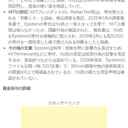
人）」と呼んで隠蔽したと指摘。Ito氏はEpsteinの私有島を複数
回訪問し、資金の使い道を相談していた。
MITの対応
: MITプレジデントのL. Rafael Reif氏は、寄付受け入
れを「判断ミス」と認め、独立調査を委託。2020年1月の調査報
告書で、Epsteinの寄付はIto氏と一部スタッフ主導で、MIT上層
部は知らなかったが、隠蔽行為が確認された。 報告書は、Ito氏
がEpsteinの寄付を積極的に受け入れ、2019年2月にも$25,000
の寄付を一度拒否した後で受け入れる判断をしたと指摘。
その他の文脈
: Epsteinは科学・技術分野に影響力を及ぼすため、
MITやHarvardなどに寄付。Ito氏の否定は犯罪行為の目撃を否定
するが、資金的つながりは認めている。2026年現在、Epsteinの
ファイル公開（例: DOJ文書）で、Bitcoin開発や他の技術投資と
の関連がX上で再議論されているが、Ito氏の新たな否定声明は確
認されていない。
資金供与の詳細
スポンサーリンク