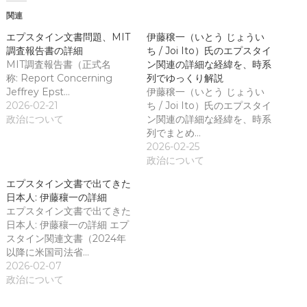
)
開
き
関連
ま
す
)
エプスタイン文書問題、MIT
伊藤穣一（いとう じょうい
調査報告書の詳細
ち / Joi Ito）氏のエプスタイ
MIT調査報告書（正式名
ン関連の詳細な経緯を、時系
称: Report Concerning
列でゆっくり解説
Jeffrey Epst…
伊藤穣一（いとう じょうい
2026-02-21
ち / Joi Ito）氏のエプスタイ
政治について
ン関連の詳細な経緯を、時系
列でまとめ…
2026-02-25
政治について
エプスタイン文書で出てきた
日本人: 伊藤穰一の詳細
エプスタイン文書で出てきた
日本人: 伊藤穰一の詳細 エプ
スタイン関連文書（2024年
以降に米国司法省…
2026-02-07
政治について