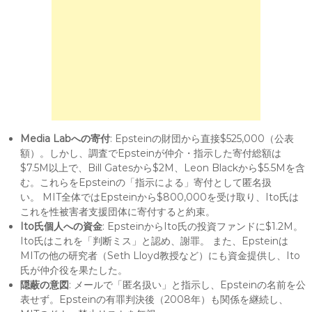
Media Labへの寄付
: Epsteinの財団から直接$525,000（公表
額）。しかし、調査でEpsteinが仲介・指示した寄付総額は
$7.5M以上で、Bill Gatesから$2M、Leon Blackから$5.5Mを含
む。これらをEpsteinの「指示による」寄付として匿名扱
い。 MIT全体ではEpsteinから$800,000を受け取り、Ito氏は
これを性被害者支援団体に寄付すると約束。
Ito氏個人への資金
: EpsteinからIto氏の投資ファンドに$1.2M。
Ito氏はこれを「判断ミス」と認め、謝罪。 また、Epsteinは
MITの他の研究者（Seth Lloyd教授など）にも資金提供し、Ito
氏が仲介役を果たした。
隠蔽の意図
: メールで「匿名扱い」と指示し、Epsteinの名前を公
表せず。Epsteinの有罪判決後（2008年）も関係を継続し、