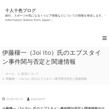
コ
ン
十人十色ブログ
テ
旅行、スポーツや気になるトリビア情報などについての情報を発信します。-
ン
Information Station from Japan –
ツ
へ
ス
キ
ッ
プ
伊藤穰一（Joi Ito）氏のエプスタイ
ン事件関与否定と関連情報
ホーム
政治について
伊藤穰一（Joi Ito）氏のエプスタイン事件関与否定と関連情報
2026-02-21
katchan17
伊
藤穰一（Joi Ito）氏のエプスタイン事件関与否定と関連情報
藤穰