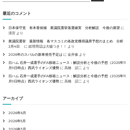
索
対
象
最近のコメント
:
日本保守党 有本香候補 衆議院選挙落選確実 分析解説 今後の展望
に
清宮
より
衆議院選挙 最新情報 各マスコミの各政党獲得議席予想のまとめ 分析
2月4日
に
総理周辺は大嘘つき！！
より
2026年のスバルの新車発売予定は
に
金井修
より
日ハム 石井一成選手のFA移籍ニュース：解説分析と今後の予想（2025年11
月9日時点）西武ライオンズ優勢
に
高橋 詔二
より
日ハム 石井一成選手のFA移籍ニュース：解説分析と今後の予想（2025年11
月9日時点）西武ライオンズ優勢
に
高橋 詔二
より
アーカイブ
2026年6月
2026年5月
2026年3月