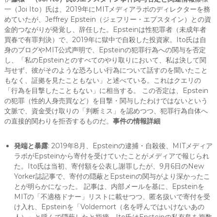
一（Joi Ito）氏は、2019年にMITメディアラボのディレクターを務
めていたが、Jeffrey Epstein（ジェフリー・エプスタイン）との資
金的つながりが発覚し、辞任した。Epsteinは性犯罪者（未成年者
買春で有罪判決）で、2019年に獄中で自殺した投資家。Ito氏は自
身のブログやMIT公式声明で、Epsteinの犯罪行為への関与を否定
し、「私のEpsteinとのすべてのやり取りにおいて、私は決して関
与せず、彼がそのような恐ろしい行為について話すのを聞いたこと
もなく、証拠を見たこともない」と述べている。これはクエリの
「行為を目撃したこともない」に相当する。 この否定は、Epstein
の犯罪（性的人身売買など）を目撃・関与したわけではないという
文脈で、資金受け取りの「判断ミス」を認めつつ、犯罪行為自体へ
の直接的関わりを拒否するものだ。
事件の情報詳細
発端と暴露
: 2019年8月、Epsteinの逮捕・自殺後、MITメディア
ラボがEpsteinから寄付を受けていたことがメディアで報じられ
た。Ito氏は当初、寄付額を公表し謝罪したが、9月6日のNew
Yorker誌記事で、寄付の隠蔽とEpsteinの関与がより深かったこ
とが明らかになった。 記事は、内部メールを基に、Epsteinを
MITの「不適格ドナー」リストに載せつつ、匿名扱いで寄付を受
け入れ、Epsteinを「Voldemort（名を呼んではいけないあの