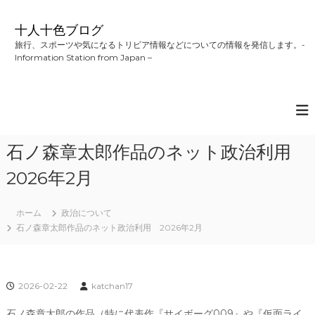
コ
ン
十人十色ブログ
テ
旅行、スポーツや気になるトリビア情報などについての情報を発信します。-
ン
Information Station from Japan –
ツ
へ
ス
キ
ッ
プ
石ノ森章太郎作品のネット政治利用
2026年2月
ホーム
政治について
石ノ森章太郎作品のネット政治利用 2026年2月
2026-02-22
katchan17
石ノ森章太郎の作品（特に代表作『サイボーグ009』や『仮面ライ