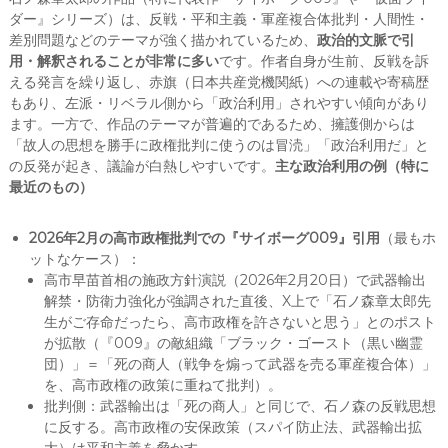
ダー』シリーズ）は、反戦・平和主義・軍産複合体批判・人間性・
差別問題などのテーマが強く描かれているため、
政治的文脈で引
用・解釈されることが非常に多い
です。作者自身が生前、反戦を訴
える発言を繰り返し、赤旗（日本共産党機関紙）への連載や寄稿歴
もあり、左派・リベラル側から「政治利用」されやすい傾向があり
ます。一方で、作品のテーマが普遍的であるため、擁護側からは
「故人の思想を勝手に政権批判に使うのは冒涜」「政治利用だ」と
の反発が起き、議論が白熱しやすいです。
主な政治利用の例（特に
最近のもの）
2026年2月の高市政権批判での『サイボーグ009』引用
（最もホ
ットなケース）：
高市早苗首相の施政方針演説（2026年2月20日）で武器輸出
解禁・防衛力強化が強調された直後、X上で「石ノ森章太郎先
生がご存命だったら、高市政権を許さないと思う」とのポスト
が拡散（『009』の敵組織「ブラック・ゴースト（黒い幽霊
団）」＝「死の商人（戦争を煽って武器を売る軍産複合体）」
を、高市政権の政策に重ねて批判）。
批判側：武器輸出は「死の商人」と同じで、石ノ森の反戦思想
に反する。高市政権の安保政策（スパイ防止法、武器輸出拡