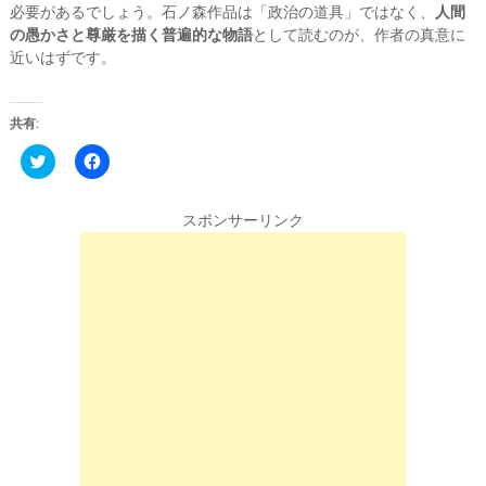
必要があるでしょう。石ノ森作品は「政治の道具」ではなく、
人間
の愚かさと尊厳を描く普遍的な物語
として読むのが、作者の真意に
近いはずです。
共有:
C
F
l
a
i
c
c
e
k
b
スポンサーリンク
t
o
o
o
s
k
h
で
a
共
r
有
e
す
o
る
n
に
T
は
w
ク
i
リ
t
ッ
t
ク
e
し
r
て
(
く
新
だ
し
さ