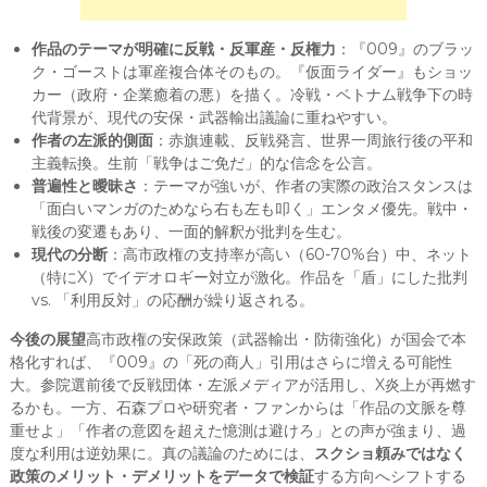
作品のテーマが明確に反戦・反軍産・反権力
：『009』のブラッ
ク・ゴーストは軍産複合体そのもの。『仮面ライダー』もショッ
カー（政府・企業癒着の悪）を描く。冷戦・ベトナム戦争下の時
代背景が、現代の安保・武器輸出議論に重ねやすい。
作者の左派的側面
：赤旗連載、反戦発言、世界一周旅行後の平和
主義転換。生前「戦争はご免だ」的な信念を公言。
普遍性と曖昧さ
：テーマが強いが、作者の実際の政治スタンスは
「面白いマンガのためなら右も左も叩く」エンタメ優先。戦中・
戦後の変遷もあり、一面的解釈が批判を生む。
現代の分断
：高市政権の支持率が高い（60-70%台）中、ネット
（特にX）でイデオロギー対立が激化。作品を「盾」にした批判
vs. 「利用反対」の応酬が繰り返される。
今後の展望
高市政権の安保政策（武器輸出・防衛強化）が国会で本
格化すれば、『009』の「死の商人」引用はさらに増える可能性
大。参院選前後で反戦団体・左派メディアが活用し、X炎上が再燃す
るかも。一方、石森プロや研究者・ファンからは「作品の文脈を尊
重せよ」「作者の意図を超えた憶測は避けろ」との声が強まり、過
度な利用は逆効果に。真の議論のためには、
スクショ頼みではなく
政策のメリット・デメリットをデータで検証
する方向へシフトする