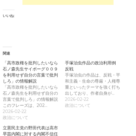
い
い
ウ
(
ィ
新
ン
し
いいね:
ド
い
ウ
ウ
で
ィ
開
ン
き
ド
ま
ウ
す
で
)
開
き
関連
ま
す
)
「高市政権を批判したいなら
手塚治虫作品の政治利用例
石ノ森先生サイボーグ００９
反戦
を利用せず自分の言葉で批判
手塚治虫の作品は、反戦・平
しろ」の情報解説
和主義・生命の尊厳・人権尊
「高市政権を批判したいなら
重といったテーマを強く打ち
石ノ森先生を利用せず自分の
出しており、作者自身が…
言葉で批判しろ」の情報解説
2026-02-22
このフレーズは、202…
政治について
2026-02-22
政治について
立憲民主党の野田代表は高市
早苗内閣に対する内閣不信任