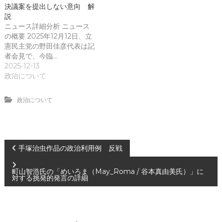
決議案を提出しない意向 解
説
ニュース詳細分析 ニュース
の概要 2025年12月12日、立
憲民主党の野田佳彦代表は記
者会見で、今臨…
2025-12-13
政治について
政治について
投
手塚治虫作品の政治利用例 反戦
稿
町山智浩氏の「めいろま（May_Roma / 谷本真由美氏）」に
対する挑発的発言の詳細
ナ
ビ