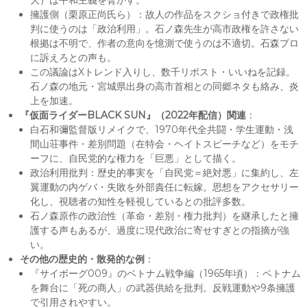
大）は平和主義を脅かす。
擁護側（栗原正尚氏ら）：故人の作品をスクショ付きで政権批
判に使うのは「政治利用」。石ノ森先生が高市政権を許さない
根拠は不明で、作者の意向を憶測で使うのは不適切。石森プロ
に訴えろとの声も。
この議論はXトレンド入りし、数千リポスト・いいねを記録。
石ノ森の地元・宮城県出身の高市首相との同郷ネタも絡み、炎
上を加速。
『仮面ライダーBLACK SUN』（2022年配信）関連
：
白石和彌監督版リメイクで、1970年代全共闘・学生運動・浅
間山荘事件・差別問題（在特会・ヘイトスピーチなど）をモチ
ーフに、自民党的な権力を「巨悪」として描く。
政治利用批判：歴史的事実を「自民党＝絶対悪」に集約し、左
翼運動の内ゲバ・失敗を外部責任に転嫁。思想をアクセサリー
化し、視聴者の知性を軽視しているとの批評多数。
石ノ森原作の政治性（革命・差別・権力批判）を継承したと擁
護する声もあるが、過度に現代政治に寄せすぎとの指摘が強
い。
その他の歴史的・散発的な例
：
『サイボーグ009』のベトナム戦争編（1965年頃）：ベトナム
を舞台に「死の商人」の武器供給を批判。反戦運動や9条擁護
で引用されやすい。