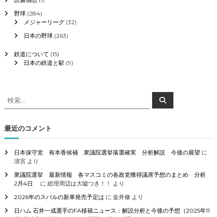
野球
(284)
メジャーリーグ
(32)
日本の野球
(263)
鉄道について
(15)
日本の鉄道と駅
(9)
検
検
索
索
対
象
最近のコメント
:
日本保守党 有本香候補 衆議院選挙落選確実 分析解説 今後の展望
に
清宮
より
衆議院選挙 最新情報 各マスコミの各政党獲得議席予想のまとめ 分析
2月4日
に
総理周辺は大嘘つき！！
より
2026年のスバルの新車発売予定は
に
金井修
より
日ハム 石井一成選手のFA移籍ニュース：解説分析と今後の予想（2025年11