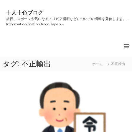
コ
ン
十人十色ブログ
テ
旅行、スポーツや気になるトリビア情報などについての情報を発信します。-
ン
Information Station from Japan –
ツ
へ
ス
キ
ッ
プ
タグ:
不正輸出
ホーム
不正輸出