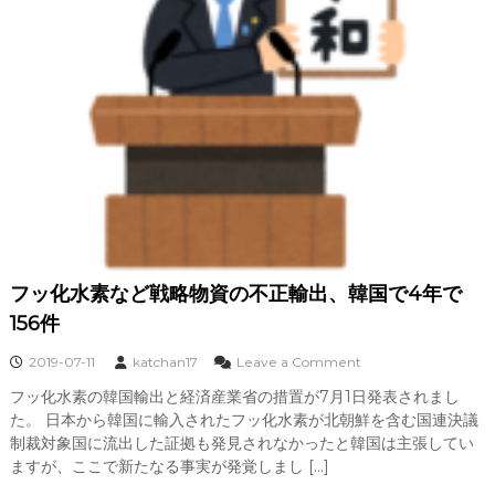
フッ化水素など戦略物資の不正輸出、韓国で4年で
156件
o
2019-07-11
katchan17
Leave a Comment
n
フッ化水素の韓国輸出と経済産業省の措置が7月1日発表されまし
フ
た。 日本から韓国に輸入されたフッ化水素が北朝鮮を含む国連決議
ッ
化
制裁対象国に流出した証拠も発見されなかったと韓国は主張してい
水
ますが、ここで新たなる事実が発覚しまし […]
素