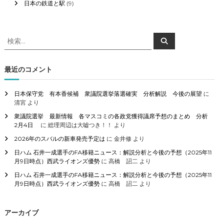
日本の鉄道と駅
(9)
検
検
索
索
対
象
最近のコメント
:
日本保守党 有本香候補 衆議院選挙落選確実 分析解説 今後の展望
に
清宮
より
衆議院選挙 最新情報 各マスコミの各政党獲得議席予想のまとめ 分析
2月4日
に
総理周辺は大嘘つき！！
より
2026年のスバルの新車発売予定は
に
金井修
より
日ハム 石井一成選手のFA移籍ニュース：解説分析と今後の予想（2025年11
月9日時点）西武ライオンズ優勢
に
高橋 詔二
より
日ハム 石井一成選手のFA移籍ニュース：解説分析と今後の予想（2025年11
月9日時点）西武ライオンズ優勢
に
高橋 詔二
より
アーカイブ