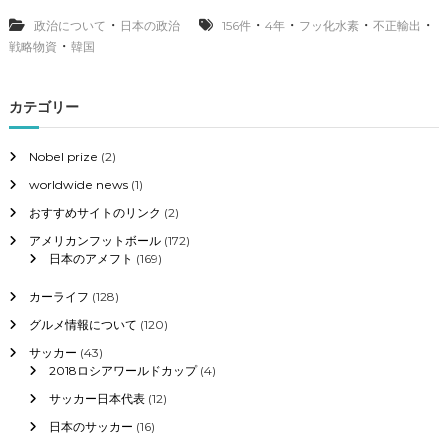
な
ど
・
・
・
・
・
政治について
日本の政治
156件
4年
フッ化水素
不正輸出
戦
・
戦略物資
韓国
略
物
資
カテゴリー
の
不
正
Nobel prize
(2)
輸
worldwide news
(1)
出
、
おすすめサイトのリンク
(2)
韓
国
アメリカンフットボール
(172)
で
日本のアメフト
(169)
4
年
カーライフ
(128)
で
グルメ情報について
(120)
1
5
サッカー
(43)
6
2018ロシアワールドカップ
(4)
件
サッカー日本代表
(12)
日本のサッカー
(16)