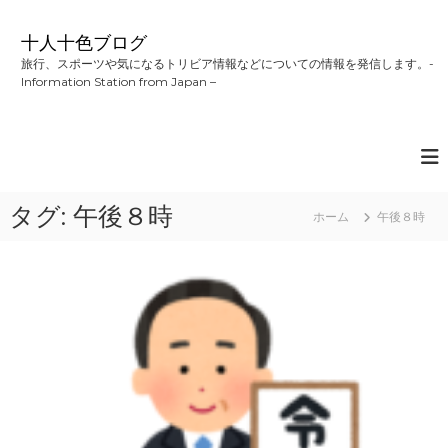
コ
ン
十人十色ブログ
テ
旅行、スポーツや気になるトリビア情報などについての情報を発信します。-
ン
Information Station from Japan –
ツ
へ
ス
キ
ッ
プ
タグ:
午後８時
ホーム
午後８時