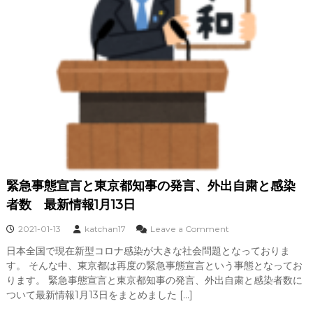
緊急事態宣言と東京都知事の発言、外出自粛と感染
者数 最新情報1月13日
o
2021-01-13
katchan17
Leave a Comment
n
日本全国で現在新型コロナ感染が大きな社会問題となっておりま
緊
す。 そんな中、東京都は再度の緊急事態宣言という事態となってお
急
事
ります。 緊急事態宣言と東京都知事の発言、外出自粛と感染者数に
態
ついて最新情報1月13日をまとめました […]
宣