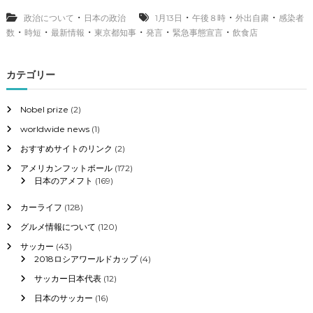
言
と
・
・
・
・
政治について
日本の政治
1月13日
午後８時
外出自粛
感染者
東
・
・
・
・
・
・
数
時短
最新情報
東京都知事
発言
緊急事態宣言
飲食店
京
都
知
カテゴリー
事
の
発
Nobel prize
(2)
言
worldwide news
(1)
、
外
おすすめサイトのリンク
(2)
出
自
アメリカンフットボール
(172)
粛
日本のアメフト
(169)
と
感
カーライフ
(128)
染
グルメ情報について
(120)
者
数
サッカー
(43)
2018ロシアワールドカップ
(4)
最
サッカー日本代表
(12)
新
情
日本のサッカー
(16)
報