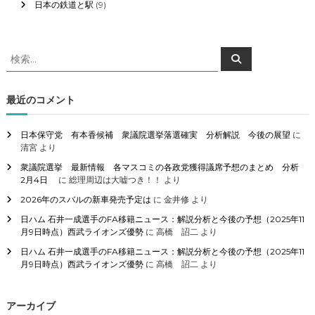
日本の鉄道と駅
(9)
検
検
索
索
対
象
最近のコメント
:
日本保守党 有本香候補 衆議院選挙落選確実 分析解説 今後の展望
に
清宮
より
衆議院選挙 最新情報 各マスコミの各政党獲得議席予想のまとめ 分析
2月4日
に
総理周辺は大嘘つき！！
より
2026年のスバルの新車発売予定は
に
金井修
より
日ハム 石井一成選手のFA移籍ニュース：解説分析と今後の予想（2025年11
月9日時点）西武ライオンズ優勢
に
高橋 詔二
より
日ハム 石井一成選手のFA移籍ニュース：解説分析と今後の予想（2025年11
月9日時点）西武ライオンズ優勢
に
高橋 詔二
より
アーカイブ