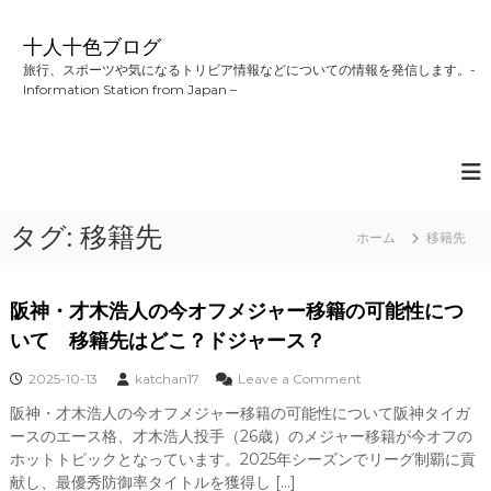
コ
ン
十人十色ブログ
テ
旅行、スポーツや気になるトリビア情報などについての情報を発信します。-
ン
Information Station from Japan –
ツ
へ
ス
キ
ッ
プ
タグ:
移籍先
ホーム
移籍先
阪神・才木浩人の今オフメジャー移籍の可能性につ
いて 移籍先はどこ？ドジャース？
o
2025-10-13
katchan17
Leave a Comment
n
阪神・才木浩人の今オフメジャー移籍の可能性について阪神タイガ
阪
ースのエース格、才木浩人投手（26歳）のメジャー移籍が今オフの
神
・
ホットトピックとなっています。2025年シーズンでリーグ制覇に貢
才
献し、最優秀防御率タイトルを獲得し […]