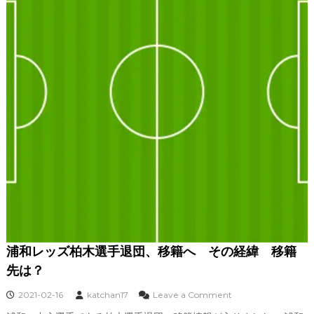
へ
そ
の
経
緯
移
籍
先
は
海
外
？
浦和レッズ柏木選手退団、移籍へ その経緯 移籍
先は？
o
2021-02-16
katchan17
Leave a Comment
n