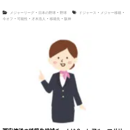
木
浩
人
・
・
・
・
メジャーリーグ
日本の野球
野球
ドジャース
メジャー移籍
の
・
・
・
・
今オフ
可能性
才木浩人
移籍先
阪神
今
オ
フ
メ
ジ
ャ
ー
移
籍
の
可
能
性
に
つ
い
て
移
籍
先