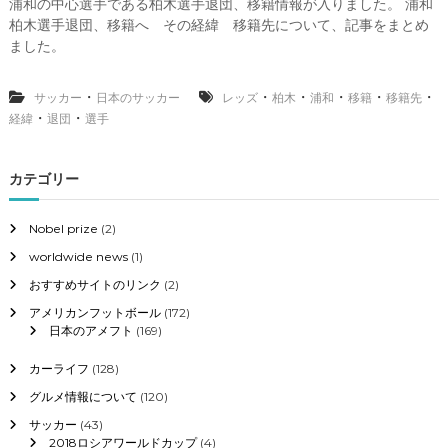
浦和の中心選手である柏木選手退団、移籍情報が入りました。 浦和
浦
柏木選手退団、移籍へ その経緯 移籍先について、記事をまとめ
和
レ
ました。
ッ
ズ
・
・
・
・
・
・
サッカー
日本のサッカー
レッズ
柏木
浦和
柏
移籍
移籍先
木
・
・
経緯
退団
選手
選
手
退
カテゴリー
団
、
移
Nobel prize
(2)
籍
worldwide news
(1)
へ
おすすめサイトのリンク
(2)
そ
アメリカンフットボール
(172)
の
日本のアメフト
(169)
経
緯
カーライフ
(128)
移
グルメ情報について
(120)
籍
先
サッカー
(43)
は
2018ロシアワールドカップ
(4)