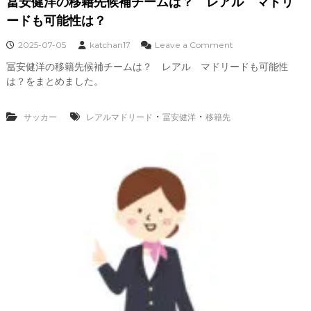
冨安健洋の移籍先候補チームは？ レアル マドリ
は
ど
ードも可能性は？
こ
？
o
2025-07-05
katchan17
Leave a Comment
ド
n
冨安健洋の移籍先候補チームは？ レアル マドリードも可能性
ジ
冨
ャ
は？をまとめました。
安
ー
健
ス
洋
・
・
サッカー
レアルマドリード
冨安健洋
移籍先
？
の
移
籍
先
候
補
チ
ー
ム
は
？
レ
ア
ル