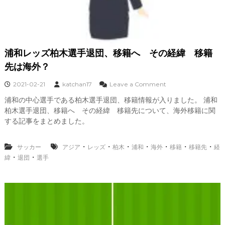
マ
ド
リ
ー
ド
も
浦和レッズ柏木選手退団、移籍へ その経緯 移籍
可
先は海外？
能
性
o
2021-02-21
katchan17
Leave a Comment
は
n
？
浦和の中心選手である柏木選手退団、移籍情報が入りました。 浦和
浦
柏木選手退団、移籍へ その経緯 移籍先について、海外移籍に関
和
レ
する記事をまとめました。
ッ
ズ
・
・
・
・
・
・
・
サッカー
アジア
レッズ
柏木
浦和
海外
柏
移籍
移籍先
経
木
・
・
緯
退団
選手
選
手
退
団
、
移
籍