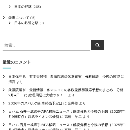
日本の野球
(263)
鉄道について
(15)
日本の鉄道と駅
(9)
検
検
索
索
対
象
最近のコメント
:
日本保守党 有本香候補 衆議院選挙落選確実 分析解説 今後の展望
に
清宮
より
衆議院選挙 最新情報 各マスコミの各政党獲得議席予想のまとめ 分析
2月4日
に
総理周辺は大嘘つき！！
より
2026年のスバルの新車発売予定は
に
金井修
より
日ハム 石井一成選手のFA移籍ニュース：解説分析と今後の予想（2025年11
月9日時点）西武ライオンズ優勢
に
高橋 詔二
より
日ハム 石井一成選手のFA移籍ニュース：解説分析と今後の予想（2025年11
月9日時点）西武ライオンズ優勢
に
高橋 詔二
より