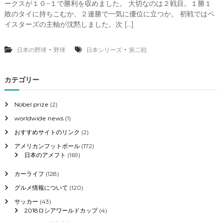
第
ークスが１０−１で勝利を収めました。 大切なのは２戦目。１勝１
本
二
シ
敗のタイに持ちこむか、２連勝で一気に優位に立つか。 初戦ではベ
戦
リ
イスターズの主軸が沈黙しました。次 […]
予
ー
告
ズ
先
先
・
・
日本の野球
野球
日本シリーズ
第二戦
発
発
と
予
試
想
カテゴリー
合
結
ホ
果
ー
Nobel prize
(2)
予
ク
想
worldwide news
(1)
ス
と
おすすめサイトのリンク
(2)
ベ
アメリカンフットボール
(172)
イ
日本のアメフト
(169)
ス
タ
ー
カーライフ
(128)
ズ
グルメ情報について
(120)
第
サッカー
(43)
２
2018ロシアワールドカップ
(4)
戦