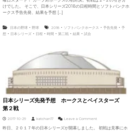
曜日スタート！ カープ対ホークスの初対決。初戦は２−２の引き分
本
シ
けでした。 そこで、日本シリーズ2018の日程時間とソフトバンクホ
リ
ークス予告先発、結果を予想 […]
ー
ズ
2
・
・
・
・
日本の野球
野球
2018
ソフトバンクホークス
予告先発
予
0
・
・
・
・
・
・
想
日本シリーズ
日程
時間
第二戦
結果
試合
1
8
の
日
程
時
間
と
ソ
フ
ト
バ
日本シリーズ先発予想 ホークスとベイスターズ
ン
ク
第２戦
ホ
ー
o
2017-10-29
katchan17
Leave a Comment
ク
n
昨日、２０１７年の日本シリーズが開幕しました。 初戦は見事にホ
ス
日