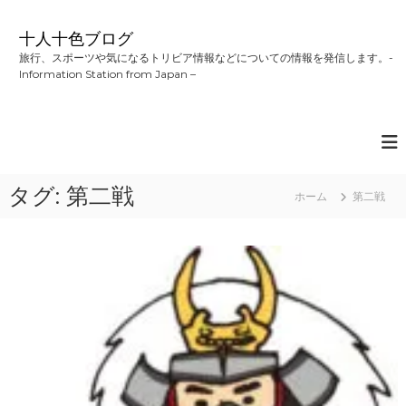
コ
ン
十人十色ブログ
テ
旅行、スポーツや気になるトリビア情報などについての情報を発信します。-
ン
Information Station from Japan –
ツ
へ
ス
キ
ッ
プ
タグ:
第二戦
ホーム
第二戦