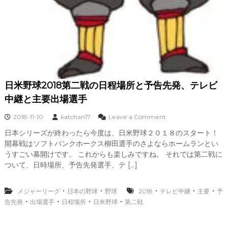
日米野球2018第二戦の日程場所と予告先発、テレビ
中継と主要出場選手
o
2018-11-10
katchan17
Leave a Comment
n
日本シリーズが終わったら今度は、日米野球２０１８のスタート！
日
開幕戦はソフトバンクホークス柳田選手のさよならホームランとい
米
野
うすごい幕開けです。 これからも楽しみですね。 それでは第二戦に
球
ついて、日時場所、予告先発選手、テ […]
2
0
1
・
・
・
・
・
メジャーリーグ
日本の野球
野球
2018
テレビ中継
主要
予
8
・
・
・
・
告先発
出場選手
日程場所
日米野球
第二戦
第
二
戦