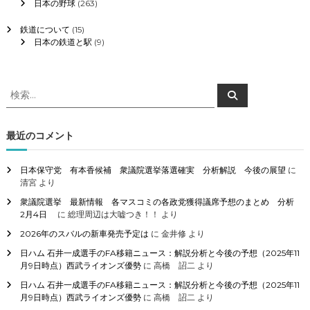
日本の野球
(263)
鉄道について
(15)
日本の鉄道と駅
(9)
検
検
索
索
対
象
最近のコメント
:
日本保守党 有本香候補 衆議院選挙落選確実 分析解説 今後の展望
に
清宮
より
衆議院選挙 最新情報 各マスコミの各政党獲得議席予想のまとめ 分析
2月4日
に
総理周辺は大嘘つき！！
より
2026年のスバルの新車発売予定は
に
金井修
より
日ハム 石井一成選手のFA移籍ニュース：解説分析と今後の予想（2025年11
月9日時点）西武ライオンズ優勢
に
高橋 詔二
より
日ハム 石井一成選手のFA移籍ニュース：解説分析と今後の予想（2025年11
月9日時点）西武ライオンズ優勢
に
高橋 詔二
より