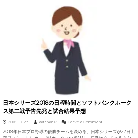
の
日
程
場
所
と
予
告
先
発
、
テ
レ
ビ
中
継
と
主
日本シリーズ2018の日程時間とソフトバンクホーク
要
出
ス第二戦予告先発と試合結果予想
場
選
o
2018-10-28
katchan17
Leave a Comment
手
n
2018年日本プロ野球の優勝チームを決める、日本シリーズが27日土
日