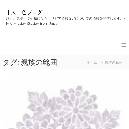
コ
ン
十人十色ブログ
テ
旅行、スポーツや気になるトリビア情報などについての情報を発信します。-
ン
Information Station from Japan –
ツ
へ
ス
キ
ッ
プ
タグ:
親族の範囲
ホーム
親族の範囲