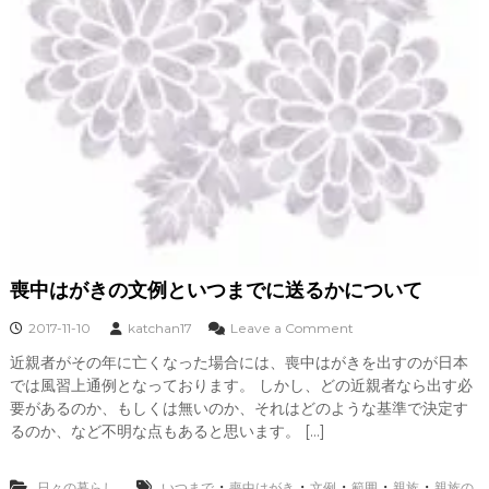
喪中はがきの文例といつまでに送るかについて
o
2017-11-10
katchan17
Leave a Comment
n
近親者がその年に亡くなった場合には、喪中はがきを出すのが日本
喪
では風習上通例となっております。 しかし、どの近親者なら出す必
中
は
要があるのか、もしくは無いのか、それはどのような基準で決定す
が
るのか、など不明な点もあると思います。 […]
き
の
文
・
・
・
・
・
日々の暮らし
いつまで
喪中はがき
文例
範囲
親族
親族の