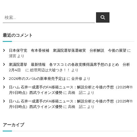
検
検
索
索
対
象
最近のコメント
:
日本保守党 有本香候補 衆議院選挙落選確実 分析解説 今後の展望
に
清宮
より
衆議院選挙 最新情報 各マスコミの各政党獲得議席予想のまとめ 分析
2月4日
に
総理周辺は大嘘つき！！
より
2026年のスバルの新車発売予定は
に
金井修
より
日ハム 石井一成選手のFA移籍ニュース：解説分析と今後の予想（2025年11
月9日時点）西武ライオンズ優勢
に
高橋 詔二
より
日ハム 石井一成選手のFA移籍ニュース：解説分析と今後の予想（2025年11
月9日時点）西武ライオンズ優勢
に
高橋 詔二
より
アーカイブ