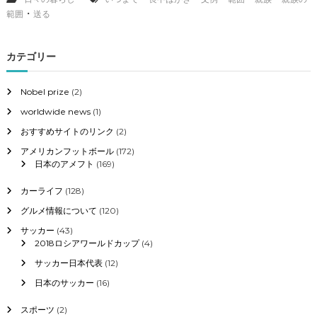
例
・
範囲
送る
と
い
つ
カテゴリー
ま
で
に
Nobel prize
(2)
送
worldwide news
(1)
る
か
おすすめサイトのリンク
(2)
に
つ
アメリカンフットボール
(172)
い
日本のアメフト
(169)
て
カーライフ
(128)
グルメ情報について
(120)
サッカー
(43)
2018ロシアワールドカップ
(4)
サッカー日本代表
(12)
日本のサッカー
(16)
スポーツ
(2)