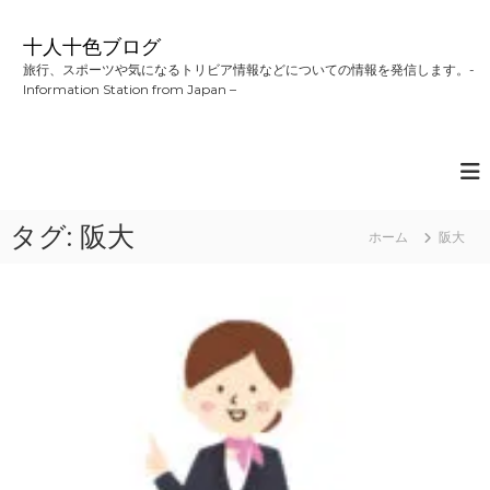
コ
ン
十人十色ブログ
テ
旅行、スポーツや気になるトリビア情報などについての情報を発信します。-
ン
Information Station from Japan –
ツ
へ
ス
キ
ッ
プ
タグ:
阪大
ホーム
阪大