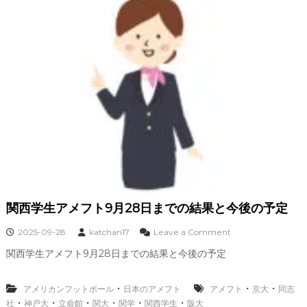
別
ラ
ン
キ
ン
グ
2
0
2
5
1
0
月
。
日
本
人
関西学生アメフト9月28日までの結果と今後の予定
受
賞
o
2025-09-28
katchan17
Leave a Comment
者
n
数
関西学生アメフト9月28日までの結果と今後の予定
関
、
西
分
学
野
・
・
・
アメリカンフットボール
日本のアメフト
アメフト
京大
同志
生
、
・
・
・
・
・
・
社
神戸大
立命館
関大
関学
関西学生
阪大
ア