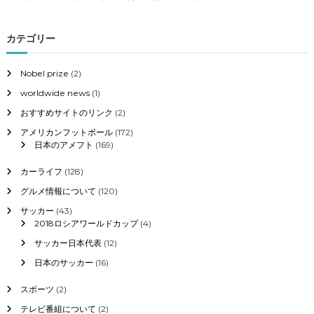
国
メ
立
フ
大
ト
カテゴリー
学
9
出
月
身
Nobel prize
(2)
2
者
8
worldwide news
(1)
は
日
？
ま
おすすめサイトのリンク
(2)
で
アメリカンフットボール
(172)
の
日本のアメフト
(169)
結
果
カーライフ
(128)
と
今
グルメ情報について
(120)
後
サッカー
(43)
の
2018ロシアワールドカップ
(4)
予
定
サッカー日本代表
(12)
日本のサッカー
(16)
スポーツ
(2)
テレビ番組について
(2)