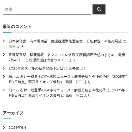
検
検
索
索
対
象
最近のコメント
:
日本保守党 有本香候補 衆議院選挙落選確実 分析解説 今後の展望
に
清宮
より
衆議院選挙 最新情報 各マスコミの各政党獲得議席予想のまとめ 分析
2月4日
に
総理周辺は大嘘つき！！
より
2026年のスバルの新車発売予定は
に
金井修
より
日ハム 石井一成選手のFA移籍ニュース：解説分析と今後の予想（2025年11
月9日時点）西武ライオンズ優勢
に
高橋 詔二
より
日ハム 石井一成選手のFA移籍ニュース：解説分析と今後の予想（2025年11
月9日時点）西武ライオンズ優勢
に
高橋 詔二
より
アーカイブ
2026年6月