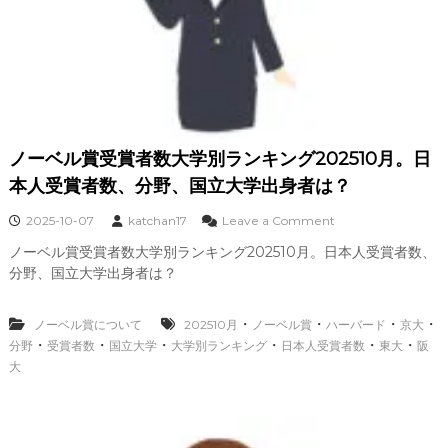
ノーベル賞受賞者数大学別ランキング202510月。日
本人受賞者数、分野、国立大学出身者は？
o
2025-10-07
katchan17
Leave a Comment
n
ノーベル賞受賞者数大学別ランキング202510月。日本人受賞者数、
ノ
分野、国立大学出身者は？
ー
ベ
ル
・
・
・
・
ノーベル賞について
202510月
ノーベル賞
ハーバード
京大
賞
・
・
・
・
・
・
分野
受賞者数
国立大学
大学別ランキング
日本人受賞者数
受
東大
阪
賞
大
者
数
大
学