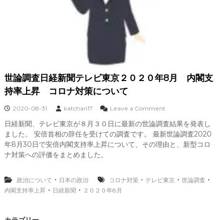
世論調査日経新聞テレビ東京２０２０年8月 内閣支
持率上昇 コロナ対策について
o
2020-08-31
katchan17
Leave a Comment
n
日経新聞、テレビ東京が８月３０日に最新の世論調査結果を発表し
世
ました。 安倍首相の辞任を受けての調査です。 最新世論調査2020
論
調
年8月30日で安倍内閣支持率上昇について、その理由と、新型コロ
査
ナ対策への評価をまとめました。
日
経
新
・
・
・
・
政治について
日本の政治
コロナ対策
テレビ東京
世論調査
聞
・
・
内閣支持率上昇
日経新聞
２０２０年8月
テ
レ
ビ
カテゴリー