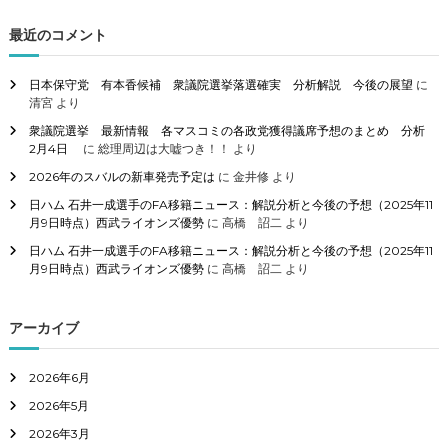
対
象
最近のコメント
:
日本保守党 有本香候補 衆議院選挙落選確実 分析解説 今後の展望
に
清宮
より
衆議院選挙 最新情報 各マスコミの各政党獲得議席予想のまとめ 分析
2月4日
に
総理周辺は大嘘つき！！
より
2026年のスバルの新車発売予定は
に
金井修
より
日ハム 石井一成選手のFA移籍ニュース：解説分析と今後の予想（2025年11
月9日時点）西武ライオンズ優勢
に
高橋 詔二
より
日ハム 石井一成選手のFA移籍ニュース：解説分析と今後の予想（2025年11
月9日時点）西武ライオンズ優勢
に
高橋 詔二
より
アーカイブ
2026年6月
2026年5月
2026年3月