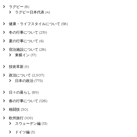
い
ラグビー
(8)
て
ラグビー日本代表
(4)
健康・ライフスタイルについて
(58)
冬の行事について
(219)
夏の行事について
(6)
宿泊施設について
(28)
東横イン
(17)
技術革新
(9)
政治について
(2,907)
日本の政治
(775)
日々の暮らし
(89)
春の行事について
(128)
格闘技
(30)
欧州旅行
(109)
スウェーデン編
(13)
ドイツ編
(3)