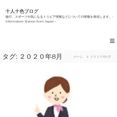
コ
ン
十人十色ブログ
テ
旅行、スポーツや気になるトリビア情報などについての情報を発信します。-
ン
Information Station from Japan –
ツ
へ
ス
キ
ッ
プ
タグ:
２０２０年8月
ホーム
２０２０年8月