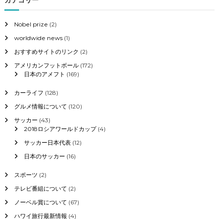
東
京
２
Nobel prize
(2)
０
worldwide news
(1)
２
０
おすすめサイトのリンク
(2)
年
8
アメリカンフットボール
(172)
月
日本のアメフト
(169)
内
カーライフ
(128)
閣
グルメ情報について
(120)
支
持
サッカー
(43)
率
2018ロシアワールドカップ
(4)
上
サッカー日本代表
(12)
昇
日本のサッカー
(16)
コ
ロ
スポーツ
(2)
ナ
対
テレビ番組について
(2)
策
ノーベル賞について
(67)
に
つ
ハワイ旅行最新情報
(4)