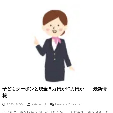
和
、
水
際
対
策
変
異
株
指
定
国
検
疫
の
強
化
子どもクーポンと現金５万円か10万円か 最新情
困
窮
報
の
外
o
2021-12-08
katchan17
Leave a Comment
国
n
子どもクーポン現金５万円か10万円か 子どもクーポン現金５万
人