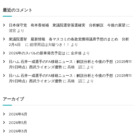
対
象
最近のコメント
:
日本保守党 有本香候補 衆議院選挙落選確実 分析解説 今後の展望
に
清宮
より
衆議院選挙 最新情報 各マスコミの各政党獲得議席予想のまとめ 分析
2月4日
に
総理周辺は大嘘つき！！
より
2026年のスバルの新車発売予定は
に
金井修
より
日ハム 石井一成選手のFA移籍ニュース：解説分析と今後の予想（2025年11
月9日時点）西武ライオンズ優勢
に
高橋 詔二
より
日ハム 石井一成選手のFA移籍ニュース：解説分析と今後の予想（2025年11
月9日時点）西武ライオンズ優勢
に
高橋 詔二
より
アーカイブ
2026年6月
2026年5月
2026年3月