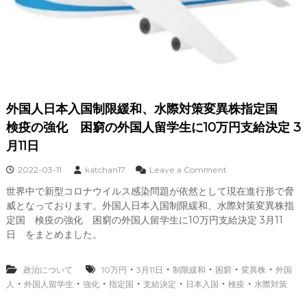
外国人日本入国制限緩和、水際対策変異株指定国
検疫の強化 困窮の外国人留学生に10万円支給決定 3
月11日
o
2022-03-11
katchan17
Leave a Comment
n
世界中で新型コロナウイルス感染問題が依然として現在進行形で脅
外
威となっております。外国人日本入国制限緩和、水際対策変異株指
国
人
定国 検疫の強化 困窮の外国人留学生に10万円支給決定 3月11
日
日 をまとめました。
本
入
国
・
・
・
・
・
政治について
10万円
3月11日
制限緩和
困窮
変異株
外国
制
・
・
・
・
・
・
・
人
外国人留学生
強化
指定国
支給決定
日本入国
検疫
水際対策
限
緩