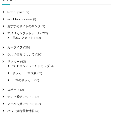
感
染
拡
Nobel prize
(2)
大
worldwide news
(1)
対
策
おすすめサイトのリンク
(2)
、
アメリカンフットボール
(172)
2
日本のアメフト
(169)
次
補
正
カーライフ
(128)
案
グルメ情報について
(120)
歳
出
サッカー
(43)
総
2018ロシアワールドカップ
(4)
額
サッカー日本代表
(12)
3
1
日本のサッカー
(16)
兆
9
スポーツ
(2)
0
テレビ番組について
(2)
0
0
ノーベル賞について
(67)
億
円
ハワイ旅行最新情報
(4)