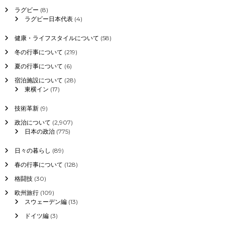
ラグビー
(8)
ラグビー日本代表
(4)
健康・ライフスタイルについて
(58)
冬の行事について
(219)
夏の行事について
(6)
宿泊施設について
(28)
東横イン
(17)
技術革新
(9)
政治について
(2,907)
日本の政治
(775)
日々の暮らし
(89)
春の行事について
(128)
格闘技
(30)
欧州旅行
(109)
スウェーデン編
(13)
ドイツ編
(3)