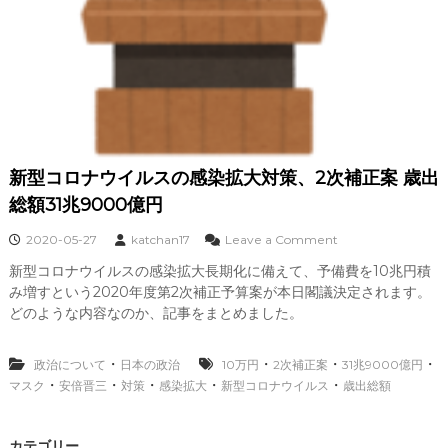
新型コロナウイルスの感染拡大対策、2次補正案 歳出
総額31兆9000億円
o
2020-05-27
katchan17
Leave a Comment
n
新型コロナウイルスの感染拡大長期化に備えて、予備費を10兆円積
新
み増すという2020年度第2次補正予算案が本日閣議決定されます。
型
コ
どのような内容なのか、記事をまとめました。
ロ
ナ
・
・
・
・
政治について
日本の政治
10万円
2次補正案
ウ
31兆9000億円
イ
・
・
・
・
・
マスク
安倍晋三
対策
感染拡大
新型コロナウイルス
歳出総額
ル
ス
の
カテゴリー