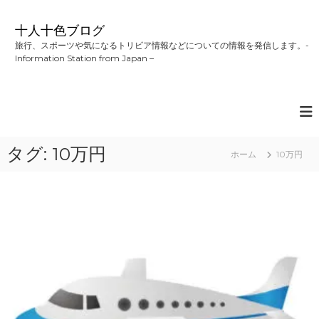
コ
ン
十人十色ブログ
テ
旅行、スポーツや気になるトリビア情報などについての情報を発信します。-
ン
Information Station from Japan –
ツ
へ
ス
キ
ッ
プ
タグ:
10万円
ホーム
10万円