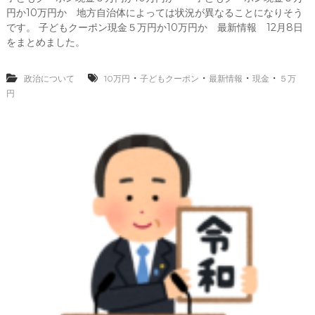
子
留
円か10万円か 地方自治体によっては状況が異なることになりそう
ど
学
も
です。 子どもクーポン現金５万円か10万円か 最新情報 12月8日
生
ク
をまとめました。
に
ー
1
ポ
0
ン
・
・
・
・
政治について
10万円
子どもクーポン
最新情報
現金
５万
万
と
円
円
現
支
金
給
５
決
万
定
円
3
か
月
1
1
0
1
万
日
円
か
最
新
情
報