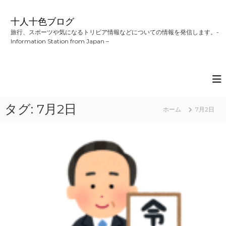
コ
ン
十人十色ブログ
テ
旅行、スポーツや気になるトリビア情報などについての情報を発信します。-
ン
Information Station from Japan –
ツ
へ
ス
キ
ッ
プ
タグ:
7月2日
ホーム
7月2日