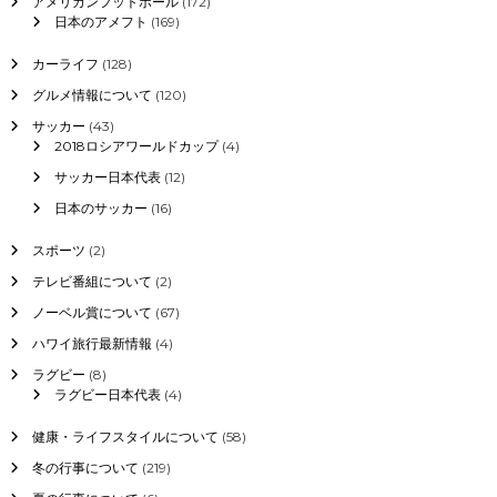
アメリカンフットボール
(172)
月
日本のアメフト
(169)
2
日
カーライフ
(128)
の
グルメ情報について
(120)
ま
と
サッカー
(43)
め
2018ロシアワールドカップ
(4)
サッカー日本代表
(12)
中
国
日本のサッカー
(16)
台
湾
スポーツ
(2)
韓
国
テレビ番組について
(2)
最
ノーベル賞について
(67)
新
情
ハワイ旅行最新情報
(4)
報
ラグビー
(8)
ラグビー日本代表
(4)
健康・ライフスタイルについて
(58)
冬の行事について
(219)