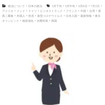
新
情
・
・
・
・
・
政治について
日本の政治
5月下旬
5月中旬
6月8日
7月2日
報
・
・
・
・
・
・
・
アメリカ
インド
ドイツ
ビジネストラック
フランス
中国
台湾
変
2
・
・
・
・
・
・
異二重株
外国人
拒否
新型コロナウイルス
日本入国
最新情報
東京
0
・
・
・
オリンピック
検疫強化
水際対策
韓国
2
1
年
7
月
小
池
都
知
事
「
無
観
客
試
合
も
考
慮