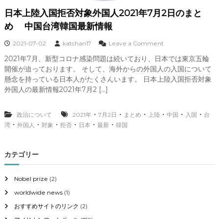
す
日本上陸入国拒否対象外国人2021年7月2日のまと
る
必
め 中国台湾韓国最新情報
要
が
o
2021-07-02
katchan17
Leave a Comment
あ
n
る
2021年7月、新型コロナ感染問題は続いており、日本では東京五輪
日
」
開催が迫っております。 そして、海外からの外国人の入国について
本
尾
上
懸念を持っている日本人がたくさんいます。 日本上陸入国拒否対象
美
陸
外国人の最新情報2021年7月2 […]
会
入
長
国
提
拒
・
・
・
・
・
・
政治について
2021年
7月2日
まとめ
上陸
中国
入国
台
言
否
・
・
・
・
・
・
湾
外国人
対象
拒否
日本
最新
韓国
対
象
外
カテゴリー
国
人
2
Nobel prize
(2)
0
worldwide news
(1)
2
1
おすすめサイトのリンク
(2)
年
7