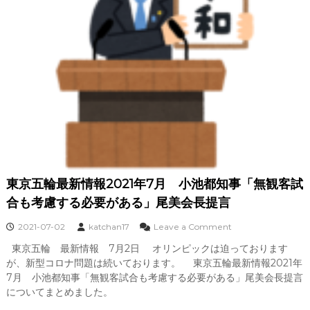
東京五輪最新情報2021年7月 小池都知事「無観客試
合も考慮する必要がある」尾美会長提言
o
2021-07-02
katchan17
Leave a Comment
n
東京五輪 最新情報 7月2日 オリンピックは迫っております
東
が、新型コロナ問題は続いております。 東京五輪最新情報2021年
京
五
7月 小池都知事「無観客試合も考慮する必要がある」尾美会長提言
輪
についてまとめました。
最