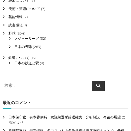
経済について
(7)
美術・芸術について
(7)
芸能情報
(2)
読書感想
(1)
野球
(284)
メジャーリーグ
(32)
日本の野球
(263)
鉄道について
(15)
日本の鉄道と駅
(9)
検
検
索
索
対
象
最近のコメント
:
日本保守党 有本香候補 衆議院選挙落選確実 分析解説 今後の展望
に
清宮
より
衆議院選挙 最新情報 各マスコミの各政党獲得議席予想のまとめ 分析