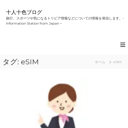
コ
ン
十人十色ブログ
テ
旅行、スポーツや気になるトリビア情報などについての情報を発信します。-
ン
Information Station from Japan –
ツ
へ
ス
キ
ッ
プ
タグ:
eSIM
ホーム
eSIM