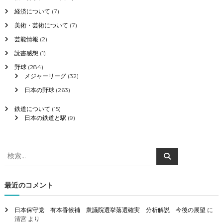
経済について
(7)
美術・芸術について
(7)
芸能情報
(2)
読書感想
(1)
野球
(284)
メジャーリーグ
(32)
日本の野球
(263)
鉄道について
(15)
日本の鉄道と駅
(9)
検
検
索
索
対
象
最近のコメント
:
日本保守党 有本香候補 衆議院選挙落選確実 分析解説 今後の展望
に
清宮
より