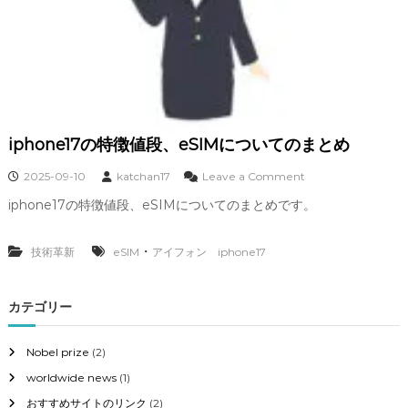
iphone17の特徴値段、eSIMについてのまとめ
o
2025-09-10
katchan17
Leave a Comment
n
iphone17の特徴値段、eSIMについてのまとめです。
i
p
h
・
技術革新
eSIM
アイフォン iphone17
o
n
e
カテゴリー
1
7
の
Nobel prize
(2)
特
徴
worldwide news
(1)
値
おすすめサイトのリンク
(2)
段