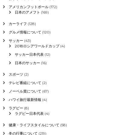
、
アメリカンフットボール
(172)
e
日本のアメフト
(169)
S
I
カーライフ
(128)
M
に
グルメ情報について
(120)
つ
サッカー
(43)
い
2018ロシアワールドカップ
(4)
て
の
サッカー日本代表
(12)
ま
日本のサッカー
(16)
と
め
スポーツ
(2)
テレビ番組について
(2)
ノーベル賞について
(67)
ハワイ旅行最新情報
(4)
ラグビー
(8)
ラグビー日本代表
(4)
健康・ライフスタイルについて
(58)
冬の行事について
(219)