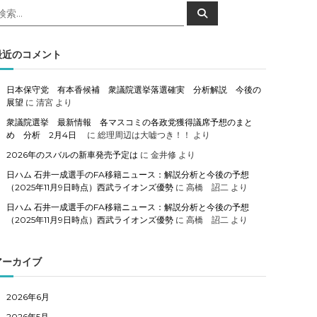
検
検
索
索
対
象
最近のコメント
日本保守党 有本香候補 衆議院選挙落選確実 分析解説 今後の
展望
に
清宮
より
衆議院選挙 最新情報 各マスコミの各政党獲得議席予想のまと
め 分析 2月4日
に
総理周辺は大嘘つき！！
より
2026年のスバルの新車発売予定は
に
金井修
より
日ハム 石井一成選手のFA移籍ニュース：解説分析と今後の予想
（2025年11月9日時点）西武ライオンズ優勢
に
高橋 詔二
より
日ハム 石井一成選手のFA移籍ニュース：解説分析と今後の予想
（2025年11月9日時点）西武ライオンズ優勢
に
高橋 詔二
より
アーカイブ
2026年6月
2026年5月