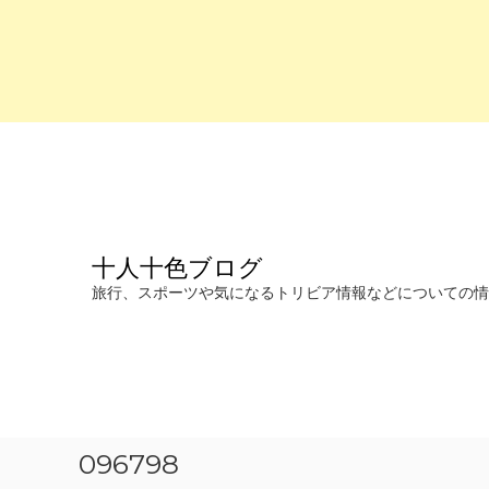
コ
ン
テ
ン
ツ
へ
十人十色ブログ
ス
キ
旅行、スポーツや気になるトリビア情報などについての情報を発信します。
ッ
プ
096798