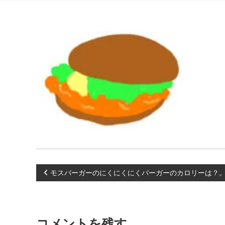
投
モスバーガーのにくにくにくバーガーのカロリーは？
稿
ナ
コメントを残す