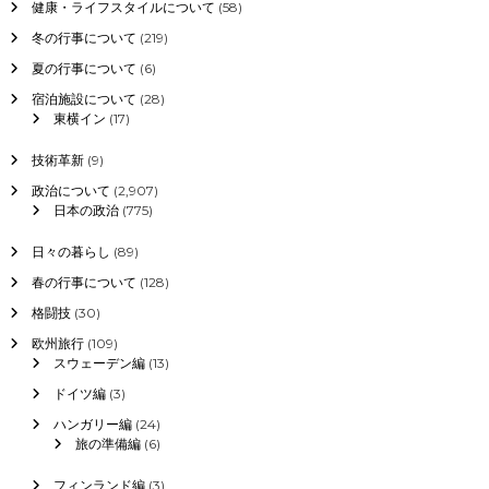
健康・ライフスタイルについて
(58)
冬の行事について
(219)
夏の行事について
(6)
宿泊施設について
(28)
東横イン
(17)
技術革新
(9)
政治について
(2,907)
日本の政治
(775)
日々の暮らし
(89)
春の行事について
(128)
格闘技
(30)
欧州旅行
(109)
スウェーデン編
(13)
ドイツ編
(3)
ハンガリー編
(24)
旅の準備編
(6)
フィンランド編
(3)