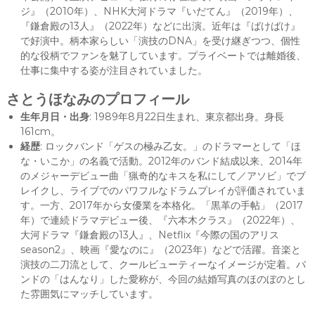
ジ』（2010年）、NHK大河ドラマ『いだてん』（2019年）、
『鎌倉殿の13人』（2022年）などに出演。近年は『ばけばけ』
で好演中。柄本家らしい「演技のDNA」を受け継ぎつつ、個性
的な役柄でファンを魅了しています。プライベートでは離婚後、
仕事に集中する姿が注目されていました。
さとうほなみのプロフィール
生年月日・出身
: 1989年8月22日生まれ、東京都出身。身長
161cm。
経歴
: ロックバンド「ゲスの極み乙女。」のドラマーとして「ほ
な・いこか」の名義で活動。2012年のバンド結成以来、2014年
のメジャーデビュー曲「猟奇的なキスを私にして／アソビ」でブ
レイクし、ライブでのパワフルなドラムプレイが評価されていま
す。一方、2017年から女優業を本格化。「黒革の手帖」（2017
年）で連続ドラマデビュー後、『六本木クラス』（2022年）、
大河ドラマ『鎌倉殿の13人』、Netflix『今際の国のアリス
season2』、映画『愛なのに』（2023年）などで活躍。音楽と
演技の二刀流として、クールビューティーなイメージが定着。バ
ンドの「はんなり」した愛称が、今回の結婚写真のほのぼのとし
た雰囲気にマッチしています。