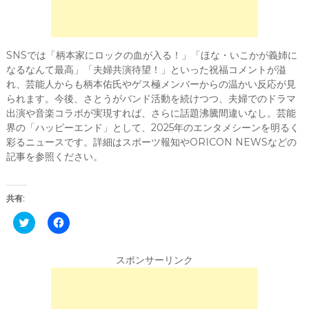
SNSでは「柄本家にロックの血が入る！」「ほな・いこかが義姉に
なるなんて最高」「夫婦共演待望！」といった祝福コメントが溢
れ、芸能人からも柄本佑氏やゲス極メンバーからの温かい反応が見
られます。今後、さとうがバンド活動を続けつつ、夫婦でのドラマ
出演や音楽コラボが実現すれば、さらに話題沸騰間違いなし。芸能
界の「ハッピーエンド」として、2025年のエンタメシーンを明るく
彩るニュースです。詳細はスポーツ報知やORICON NEWSなどの
記事を参照ください。
共有:
C
F
l
a
i
c
c
e
k
b
スポンサーリンク
t
o
o
o
s
k
h
で
a
共