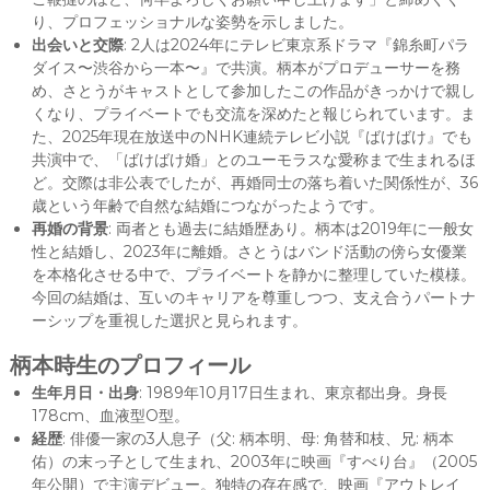
り、プロフェッショナルな姿勢を示しました。
出会いと交際
: 2人は2024年にテレビ東京系ドラマ『錦糸町パラ
ダイス〜渋谷から一本〜』で共演。柄本がプロデューサーを務
め、さとうがキャストとして参加したこの作品がきっかけで親し
くなり、プライベートでも交流を深めたと報じられています。ま
た、2025年現在放送中のNHK連続テレビ小説『ばけばけ』でも
共演中で、「ばけばけ婚」とのユーモラスな愛称まで生まれるほ
ど。交際は非公表でしたが、再婚同士の落ち着いた関係性が、36
歳という年齢で自然な結婚につながったようです。
再婚の背景
: 両者とも過去に結婚歴あり。柄本は2019年に一般女
性と結婚し、2023年に離婚。さとうはバンド活動の傍ら女優業
を本格化させる中で、プライベートを静かに整理していた模様。
今回の結婚は、互いのキャリアを尊重しつつ、支え合うパートナ
ーシップを重視した選択と見られます。
柄本時生のプロフィール
生年月日・出身
: 1989年10月17日生まれ、東京都出身。身長
178cm、血液型O型。
経歴
: 俳優一家の3人息子（父: 柄本明、母: 角替和枝、兄: 柄本
佑）の末っ子として生まれ、2003年に映画『すべり台』（2005
年公開）で主演デビュー。独特の存在感で、映画『アウトレイ