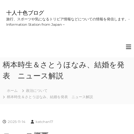
コ
ン
十人十色ブログ
テ
旅行、スポーツや気になるトリビア情報などについての情報を発信します。-
ン
Information Station from Japan –
ツ
へ
ス
キ
ッ
プ
柄本時生＆さとうほなみ、結婚を発
表 ニュース解説
ホーム
政治について
柄本時生＆さとうほなみ、結婚を発表 ニュース解説
2025-11-14
katchan17