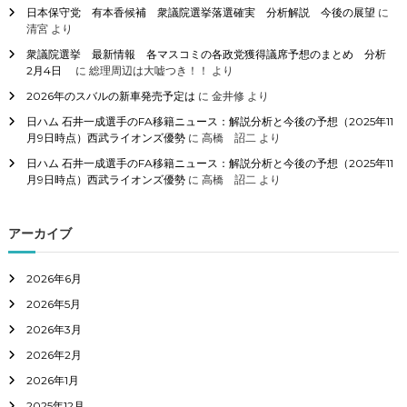
日本保守党 有本香候補 衆議院選挙落選確実 分析解説 今後の展望
に
清宮
より
衆議院選挙 最新情報 各マスコミの各政党獲得議席予想のまとめ 分析
2月4日
に
総理周辺は大嘘つき！！
より
2026年のスバルの新車発売予定は
に
金井修
より
日ハム 石井一成選手のFA移籍ニュース：解説分析と今後の予想（2025年11
月9日時点）西武ライオンズ優勢
に
高橋 詔二
より
日ハム 石井一成選手のFA移籍ニュース：解説分析と今後の予想（2025年11
月9日時点）西武ライオンズ優勢
に
高橋 詔二
より
アーカイブ
2026年6月
2026年5月
2026年3月
2026年2月
2026年1月
2025年12月