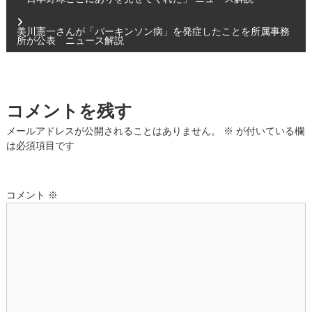
稿
美川憲一さんが「パーキンソン病」を発症したことを所属事務
所が公表 ニュース解説
ナ
ビ
コメントを残す
ゲ
メールアドレスが公開されることはありません。
※
が付いている欄
ー
は必須項目です
シ
コメント
※
ョ
ン