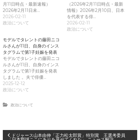
月11日時点・最新速報）
（2026年2月11日時点・最新
2026年2月11日未…
情報）2026年2月10日、日本
2026-02-11
を代表する俳…
政治について
2026-02-11
政治について
モデルでタレントの藤田ニコ
ルさんが11日、自身のインス
タグラムで第1子妊娠を発表
モデルでタレントの藤田ニコ
ルさんが11日、自身のインス
タグラムで第1子妊娠を発表
しました 。夫で俳優…
2025-12-12
政治について
政治について
投
ドジャース山本由伸「正力松太郎賞」特別賞 王選考委員
「日本野球ここにありを見せてくれた」 ニュース解説