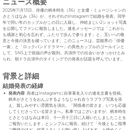
ニュース概要
2025年11月13日、俳優の柄本時生（36）と女優・ミュージシャンの
さとうほなみ（36）が、それぞれのInstagramで結婚を発表。同学
年で同い年のカップルがこの日に入籍し、仲睦まじい2ショット写真
を公開してファンに報告しました。連名メッセージでは「これから
も感謝と初心を忘れず、ふたりで歩んで参ります」と、互いへの敬
意と今後の決意を綴っています。このニュースは、芸能界の「俳優
一家」と「ロックバンドドラマー」の異色カップルのゴールインと
して、SNS上で祝福の声が殺到。共演作での出会いがきっかけとみ
られ、朝ドラ出演中のタイミングでの発表が話題を呼んでいます。
背景と詳細
結婚発表の経緯
発表内容
: 両者はInstagramに自筆署名入りの連名文書を投稿。
柄本がさとうをおんぶするようなじゃれ合うラブラブ写真を添
え、親しみやすい雰囲気を演出。「関係者の皆さま、いつも応援
してくださっている皆さまへ。私事ではございますが、柄本時生
とさとうほなみは本日、十一月十三日に入籍いたしましたことを
ご報告いたします」とシンプルに報告。続けて「今後ともご指導
ご鞭撻のほど、何卒よろしくお願い申し上げます」と締めくく