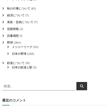
秋の行事について
(81)
経済について
(7)
美術・芸術について
(7)
芸能情報
(2)
読書感想
(1)
野球
(284)
メジャーリーグ
(32)
日本の野球
(263)
鉄道について
(15)
日本の鉄道と駅
(9)
検
検
索
索
対
象
最近のコメント
: