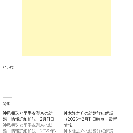
r
有
e
す
o
る
n
に
T
は
w
ク
i
リ
t
ッ
t
ク
e
し
r
て
(
く
新
だ
し
さ
い
い
ウ
(
ィ
新
ン
し
いいね:
ド
い
ウ
ウ
で
ィ
開
ン
き
ド
ま
ウ
す
で
)
開
き
関連
ま
す
)
神尾楓珠と平手友梨奈の結
神木隆之介の結婚詳細解説
婚：情報詳細解説 2月11日
（2026年2月11日時点・最新
神尾楓珠と平手友梨奈の結
情報）
婚：情報詳細解説（2026年2
神木隆之介の結婚詳細解説