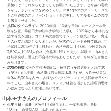
最後には「これからもよろしくお願いいたします」と今後の意欲
を示し、ポジティブな締めくくり。Instagramのストーリーズで
も合格通知のスクリーンショットを共有し、リアルタイムの喜び
を伝播させました。
挑戦のタイムライン
: 2020年頃、40歳を目前にロースクール受
験を決意。早稲田大学法科大学院に入学し、2021年から本格的な
法学修業を開始。コロナ禍の影響でオンライン授業が増え、育児
との両立が課題となりましたが、家族のサポートを得て継続。司
法試験は2025年7月に行われ、合格発表は11月6日。受験者数約
3,800人中1,581人合格（合格率41%）の厳しい試験で、山本さん
は無事突破。過去に不合格の噂もありましたが、今年が初合格と
みられます。
試験の特徴
: 令和7年司法試験は、短答式（多肢選択）と論文式
（記述）の2段階。合格率は過去最高水準ですが、女性合格者は
全体の約30%を占め、多様なバックグラウンドの挑戦者が目立つ
年でした。山本さんの場合、メディア経験を活かした論理的思考
が強みになった可能性が高いです。
山本モナさんのプロフィール
生年月日・出身
: 1976年1月8日生まれ、千葉県出身。身長
163cm、血液型A型。本名は山本モナ。