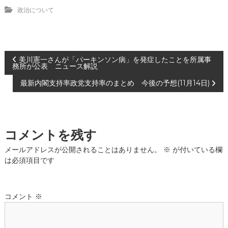
政治について
投
美川憲一さんが「パーキンソン病」を発症したことを所属事
務所が公表 ニュース解説
稿
最新内閣支持率政党支持率のまとめ 今後の予想(11月14日)
ナ
ビ
コメントを残す
ゲ
メールアドレスが公開されることはありません。
※
が付いている欄
は必須項目です
ー
シ
コメント
※
ョ