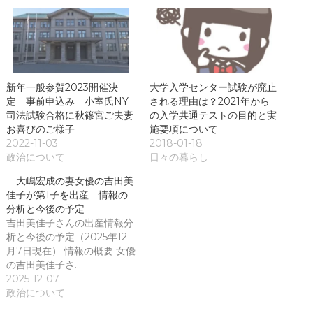
)
新年一般参賀2023開催決
大学入学センター試験が廃止
定 事前申込み 小室氏NY
される理由は？2021年から
司法試験合格に秋篠宮ご夫妻
の入学共通テストの目的と実
お喜びのご様子
施要項について
2022-11-03
2018-01-18
政治について
日々の暮らし
大嶋宏成の妻女優の吉田美
佳子が第1子を出産 情報の
分析と今後の予定
吉田美佳子さんの出産情報分
析と今後の予定（2025年12
月7日現在） 情報の概要 女優
の吉田美佳子さ…
2025-12-07
政治について