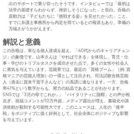
出のサポートで乗り切ったそうです。インタビューでは「最初は
法学の基礎すらわからず、挫折しそうになった」と告白。合格の
原動力は「子どもたちに『挑戦する姿』を見せたかった」こと。
すでに弁護士事務所から内定を得ているとの報道もあり、準備の
万端さがうかがえます。
解説と意義
この合格は、単なる個人達成を超え、「40代からのキャリアチェン
ジ」の象徴です。山本さんは「やればできる」を体現し、育児・仕
事・学びのトリプルタスクを成功させた点で、多くの女性や社会人
に勇気を与えています。芸能界では、最近の「資格ブーム」（例: 資
格マニアの芸能人増加）の一環として注目され、司法試験合格芸能
人（過去に賀来千賀子さんなど）の系譜に連なります。一方、合格
率41%という数字からも、努力の結晶であることがわかります。
SNSでは「3児の母でこれか…」「バイタリティに脱帽」との声が相
次ぎ、祝福コメントが10万件超。メディア露出が増え、書籍化や講
演依頼が殺到する可能性大です。このニュースは、人生の「後半
戦」をポジティブに描く好例として、社会全体にポジティブな影響
を与えています。