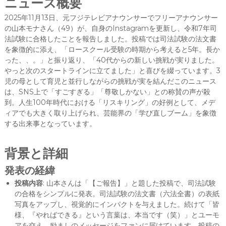
ニュース概要
2025年11月13日、元フジテレビアナウンサーでフリーアナウンサー
の山本モナさん（49）が、自身のInstagramを更新し、令和7年司
法試験に合格したことを報告しました。投稿では司法試験の法文書
を象徴的に添え、「ロースクール受験の時期から考えると5年。長か
った、、。」と振り返り、「40代からの新しい挑戦が実りました。
やっと次のスタートラインに立てました」と喜びを綴っています。3
児の母として育児と並行しながらの挑戦が実を結んだこのニュース
は、SNS上で「すごすぎる」「尊敬しかない」との称賛の声が殺
到。人生100年時代における「リスキリング」の好例として、メデ
ィアでも大きく取り上げられ、芸能界の「学び直しブーム」を象徴
する出来事となっています。
背景と詳細
発表の経緯
投稿内容
: 山本さんは「【ご報告】」と題した投稿で、司法試験
の合格をシンプルに発表。司法試験の法文書（六法全書）の表紙
写真をアップし、視覚的にインパクトを与えました。続けて「皆
様、『やればできる』という言葉は、本当です（笑）」とユーモ
アを交え、励ましのメッセージをファンに届けています。投稿の