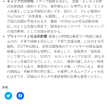
キャリアの方向性
: メディア経験を活かし、芸能・エンタメ分野
の法律相談（契約トラブル、著作権など）を専門とする「エンタ
メ弁護士」になる可能性が高いです。並行して、テレビ復帰や
YouTubeで「法学講座」を展開し、インフルエンサーとして二
刀流の活躍が予想されます。書籍『40代からの司法試験合格
記』のような出版も間近で、講演会やセミナーで「リスキリング
の成功事例」として全国を回るかも。
プライベートと社会的影響
: 家族との時間は修習で一時的に減る
ものの、子育て経験を活かした「子育て支援法務」に注力する可
能性。2027年以降は、女性活躍推進のアドバイザーや国会議員
秘書などの公的役割も視野に。全体として、芸能界の「知性派」
として再ブレイクし、50代で「セカンドキャリアの女王」的なポ
ジションを確立するでしょう。ただし、修習の厳しさから一時休
養のリスクもあり、事務所のサポートが鍵。いずれにせよ、彼女
の挑戦は「年齢不問の学び直し」を後押しするムーブメントを生
むはずです。詳細はスポニチや産経新聞の記事を参照ください。
共有:
C
F
l
a
i
c
c
e