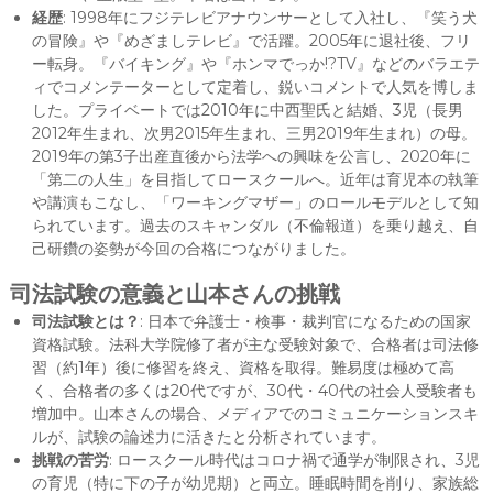
経歴
: 1998年にフジテレビアナウンサーとして入社し、『笑う犬
の冒険』や『めざましテレビ』で活躍。2005年に退社後、フリ
ー転身。『バイキング』や『ホンマでっか!?TV』などのバラエテ
ィでコメンテーターとして定着し、鋭いコメントで人気を博しま
した。プライベートでは2010年に中西聖氏と結婚、3児（長男
2012年生まれ、次男2015年生まれ、三男2019年生まれ）の母。
2019年の第3子出産直後から法学への興味を公言し、2020年に
「第二の人生」を目指してロースクールへ。近年は育児本の執筆
や講演もこなし、「ワーキングマザー」のロールモデルとして知
られています。過去のスキャンダル（不倫報道）を乗り越え、自
己研鑽の姿勢が今回の合格につながりました。
司法試験の意義と山本さんの挑戦
司法試験とは？
: 日本で弁護士・検事・裁判官になるための国家
資格試験。法科大学院修了者が主な受験対象で、合格者は司法修
習（約1年）後に修習を終え、資格を取得。難易度は極めて高
く、合格者の多くは20代ですが、30代・40代の社会人受験者も
増加中。山本さんの場合、メディアでのコミュニケーションスキ
ルが、試験の論述力に活きたと分析されています。
挑戦の苦労
: ロースクール時代はコロナ禍で通学が制限され、3児
の育児（特に下の子が幼児期）と両立。睡眠時間を削り、家族総