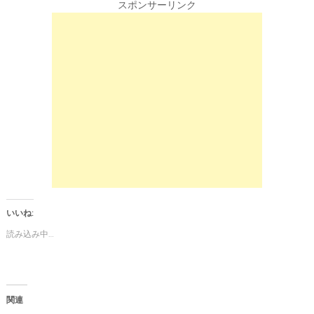
k
b
スポンサーリンク
t
o
o
o
s
k
h
で
a
共
r
有
e
す
o
る
n
に
T
は
w
ク
i
リ
t
ッ
t
ク
e
し
r
て
(
く
新
だ
し
さ
い
い
ウ
(
ィ
新
ン
し
いいね:
ド
い
ウ
ウ
読み込み中…
で
ィ
開
ン
き
ド
ま
ウ
す
で
)
開
き
関連
ま
す