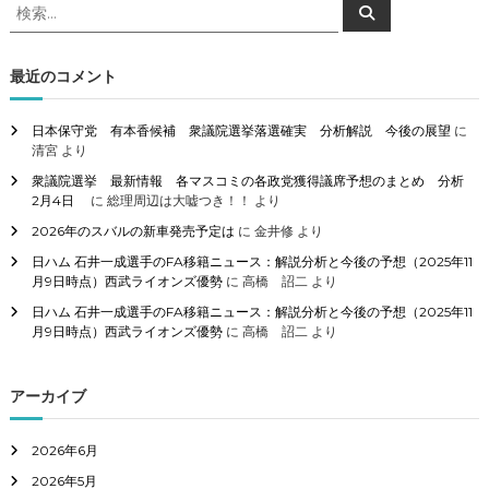
検
検
索
索
対
象
最近のコメント
:
日本保守党 有本香候補 衆議院選挙落選確実 分析解説 今後の展望
に
清宮
より
衆議院選挙 最新情報 各マスコミの各政党獲得議席予想のまとめ 分析
2月4日
に
総理周辺は大嘘つき！！
より
2026年のスバルの新車発売予定は
に
金井修
より
日ハム 石井一成選手のFA移籍ニュース：解説分析と今後の予想（2025年11
月9日時点）西武ライオンズ優勢
に
高橋 詔二
より
日ハム 石井一成選手のFA移籍ニュース：解説分析と今後の予想（2025年11
月9日時点）西武ライオンズ優勢
に
高橋 詔二
より
アーカイブ
2026年6月
2026年5月