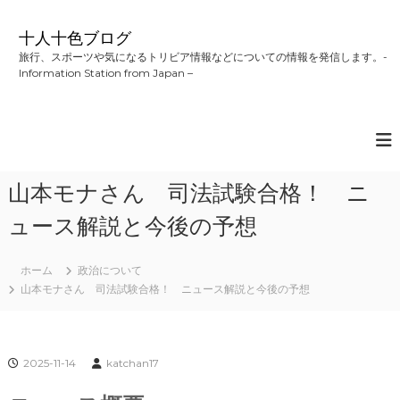
コ
ン
十人十色ブログ
テ
旅行、スポーツや気になるトリビア情報などについての情報を発信します。-
ン
Information Station from Japan –
ツ
へ
ス
キ
ッ
プ
山本モナさん 司法試験合格！ ニ
ュース解説と今後の予想
ホーム
政治について
山本モナさん 司法試験合格！ ニュース解説と今後の予想
2025-11-14
katchan17