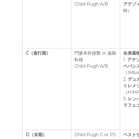
Child-Pugh A/B
アテゾ
時）
C（進行期）
門脈本幹侵襲 or 遠隔
全身薬
転移
1.
アテ
Child-Pugh A/B
ベバシ
（IMbr
2.
デュ
トレメ
（HIM
3.
レン
ラフェ
D（末期）
Child-Pugh C or PS
ベスト