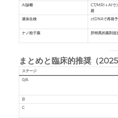
AI診断
CT/MRI＋AI
超
液体生検
ctDNAで再発
ナノ粒子薬
肝特異的薬剤送
まとめと臨床的推奨（2025
ステージ
0/A
B
C