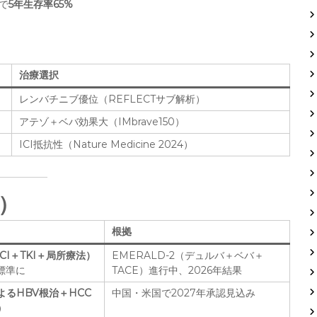
）で
5年生存率65%
治療選択
レンバチニブ優位（REFLECTサブ解析）
アテゾ＋ベバ効果大（IMbrave150）
ICI抵抗性（Nature Medicine 2024）
年）
根拠
CI＋TKI＋局所療法）
EMERALD-2（デュルバ＋ベバ＋
の標準に
TACE）進行中、2026年結果
よるHBV根治＋HCC
中国・米国で2027年承認見込み
I）