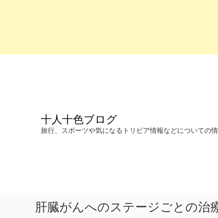
コ
ン
テ
ン
ツ
へ
十人十色ブログ
ス
キ
旅行、スポーツや気になるトリビア情報などについての情報を発信します。
ッ
プ
肝臓がんへのステージごとの治