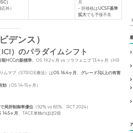
SC）
月
適応外）
– 肝移植は
UCSF基準
拡大
でも予後不良
エビデンス）
:
ICI）のパラダイムシフト
行期HCCの新標準
。OS 19.2ヶ月 vs ソラフェニブ 13.4ヶ月（HR
ムマブ（STRIDE療法）は
OS 16.4ヶ月
、
グレード3以上の有害
有効
（OS 14-15ヶ月）
腫瘍で局所制御率優位
（92% vs 85%、RCT 2024）
S 14.5ヶ月
、TACE単独のほぼ2倍