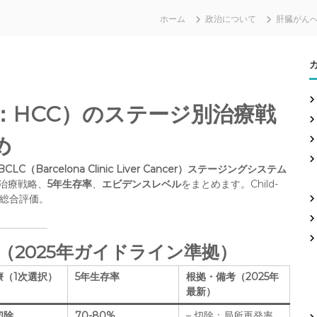
ホーム
政治について
肝臓がん
：HCC）のステージ別治療戦
め
BCLC（Barcelona Clinic Liver Cancer）ステージングシステム
の治療戦略、
5年生存率
、
エビデンスレベル
をまとめます。Child-
を総合評価。
（2025年ガイドライン準拠）
療（1次選択）
5年生存率
根拠・備考（2025年
最新）
切除
70-80%
– 切除：局所再発率