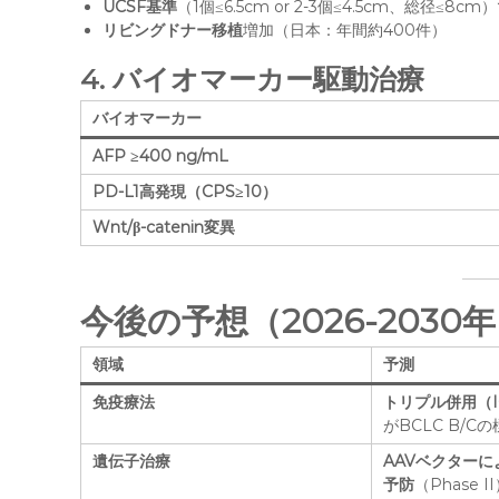
UCSF基準
（1個≤6.5cm or 2-3個≤4.5cm、総径≤8cm
リビングドナー移植
増加（日本：年間約400件）
4.
バイオマーカー駆動治療
バイオマーカー
AFP ≥400 ng/mL
PD-L1高発現（CPS≥10）
Wnt/β-catenin変異
今後の予想（2026-2030
領域
予測
免疫療法
トリプル併用（I
がBCLC B/C
遺伝子治療
AAVベクターに
予防
（Phase I