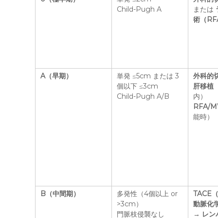
Child-Pugh A
または
術（RF
A（早期）
単発 ≤5cm または 3
外科的
個以下 ≤3cm
肝移植
Child-Pugh A/B
内）
RFA/
能時）
B（中間期）
多発性（4個以上 or
TACE
>3cm）
動脈化
門脈枝侵襲なし
→
レン