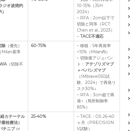
ラジオ波焼灼
10-15%（JSH
A）
2024）
– RFA：2cm以下で
切除と同等（RCT:
Chen et al., 2023）
–
TACE不適応
切除
（優先）
60-75%
– 移植：5年再発率
（Milan基準
<15%（Milan内）
– 切除後アジュバン
MWA
（切除不
ト：
アテゾリズマブ
＋ベバシズマブ
（IMbrave050試
験、2024）で再発リ
スク30%↓
– RFA：3cm超で再
発↑（局所制御率
85%）
（経カテーテル
25-40%
– TACE：OS 26-40
学塞栓療法）
ヶ月（PRECISION
バチニブ
or
V試験）