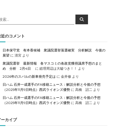
検
検
索
索
対
象
最近のコメント
日本保守党 有本香候補 衆議院選挙落選確実 分析解説 今後の
展望
に
清宮
より
衆議院選挙 最新情報 各マスコミの各政党獲得議席予想のまと
め 分析 2月4日
に
総理周辺は大嘘つき！！
より
2026年のスバルの新車発売予定は
に
金井修
より
日ハム 石井一成選手のFA移籍ニュース：解説分析と今後の予想
（2025年11月9日時点）西武ライオンズ優勢
に
高橋 詔二
より
日ハム 石井一成選手のFA移籍ニュース：解説分析と今後の予想
（2025年11月9日時点）西武ライオンズ優勢
に
高橋 詔二
より
アーカイブ