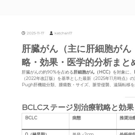
2025-11-17
katchan17
肝臓がん（主に肝細胞がん
略・効果・医学的分析まと
肝臓がんの約90%を占める
肝細胞がん（HCC）
を対象に、
（2022年改訂版）を基準とした最新（2025年11月時点）
Pugh肝機能分類、腫瘍数・サイズ、脈管侵襲、遠隔転移
BCLCステージ別治療戦略と効果
BCLC
病態
推奨治
0（極早期）
単発 ≤2cm
外科的