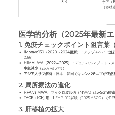
3-4
ケア（B
（移植
医学的分析（2025年最新
1.
免疫チェックポイント阻害薬（
IMbrave150（2020→2024更新）
：アテゾ＋ベバは
進
0.66）
HIMALAYA（2022→2025）
：デュルバルマブ＋トレメリ
事象減少
（26% vs 37%）
アジア人サブ解析
：日本・韓国では
レンバチニブが依然
2.
局所療法の進化
RFA vs MWA
：マイクロ波焼灼（MWA）は
3-5cm
TACE＋ICI併用
：LEAP-012試験（2025 ASCO）で
PF
3.
肝移植の拡大