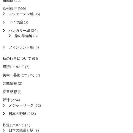
格闘技
(30)
欧州旅行
(109)
スウェーデン編
(13)
ドイツ編
(3)
ハンガリー編
(24)
旅の準備編
(6)
フィンランド編
(3)
秋の行事について
(81)
経済について
(7)
美術・芸術について
(7)
芸能情報
(2)
読書感想
(1)
野球
(284)
メジャーリーグ
(32)
日本の野球
(263)
鉄道について
(15)
日本の鉄道と駅
(9)