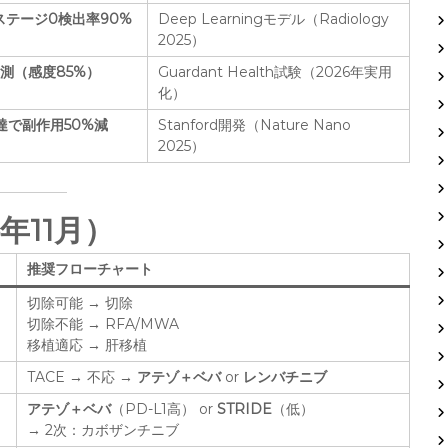
でステージ0検出率90%
Deep Learningモデル（Radiology
2025）
予測（感度85%）
Guardant Health試験（2026年実用
化）
達で副作用50%減
Stanford開発（Nature Nano
2025）
年11月）
推奨フローチャート
切除可能 → 切除
切除不能 → RFA/MWA
移植適応 → 肝移植
TACE → 不応 →
アテゾ＋ベバ
or
レンバチニブ
アテゾ＋ベバ
（PD-L1高） or
STRIDE
（低）
→ 2次：カボザンチニブ