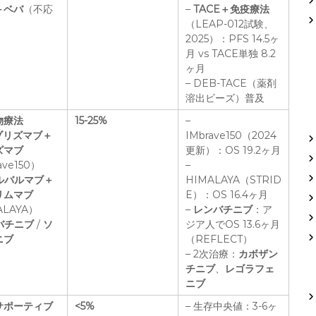
＋ベバ
（不応
–
TACE＋免疫療法
（LEAP-012試験、
2025）：PFS 14.5ヶ
月 vs TACE単独 8.2
ヶ月
– DEB-TACE（薬剤
溶出ビーズ）普及
物療法
15-25%
–
ゾリズマブ＋
IMbrave150（2024
ズマブ
更新）：OS 19.2ヶ月
ave150）
–
ルバルマブ＋
HIMALAYA（STRID
リムマブ
E）：OS 16.4ヶ月
ALAYA）
–
レンバチニブ
：ア
バチニブ
/
ソ
ジア人でOS 13.6ヶ月
ニブ
（REFLECT）
– 2次治療：
カボザン
チニブ
、
レゴラフェ
ニブ
サポーティブ
<5%
– 生存中央値：3-6ヶ