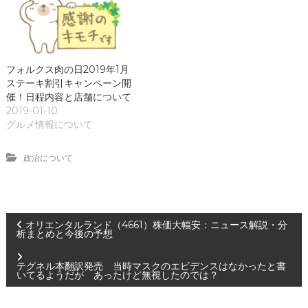
フォルクス肉の日2019年1月
ステーキ割引キャンペーン開
催！日程内容と店舗について
2019-01-10
グルメ情報について
政治について
投
オリエンタルランド（4661）株価大幅安：ニュース解説・分
析まとめと今後の予想
稿
テグネル本翻訳発売 当時マスクのエビデンスはなかったと書
いてるようだが あったけど無視したのでは？
ナ