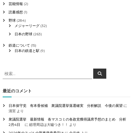
芸能情報
(2)
読書感想
(1)
野球
(284)
メジャーリーグ
(32)
日本の野球
(263)
鉄道について
(15)
日本の鉄道と駅
(9)
検
検
索
索
対
象
最近のコメント
:
日本保守党 有本香候補 衆議院選挙落選確実 分析解説 今後の展望
に
清宮
より
衆議院選挙 最新情報 各マスコミの各政党獲得議席予想のまとめ 分析
2月4日
に
総理周辺は大嘘つき！！
より
2026年のスバルの新車発売予定は
に
金井修
より