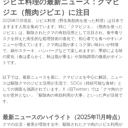
ジビエ料理の最新ニュース：クマビ
ジエ（熊肉ジビエ）に注目
2025年11月現在、ジビエ料理（野生鳥獣肉を使った料理）は日本で
ますます人気を集めています。特に「クマビジエ」（熊肉を使った
ジビエ）は、駆除されたクマの有効活用として注目され、食中毒リ
スクを抑えた衛生的な処理技術の進化で、初心者でも食べやすいメ
ニューが増えています。クマ肉は脂が多くコク深い味わいが特徴
で、鍋やステーキ、ハンバーグなどで楽しめますが、季節による味
の変化（春は柔らかく、秋は脂が乗る）や加熱調理の徹底がポイン
トです。
以下では、最新ニュースを基に、クマビジエを中心に解説。ニュー
スは駆除クマのジビエ活用が主流で、SDGs（持続可能な食材）と
しての側面も強調されています。X（旧Twitter）では「クマ肉のク
セが意外とない」「駆除肉の有効利用が大事」といった声が活発で
す。
最新ニュースのハイライト（2025年11月時点）
クマの出没・被害が増加する中、駆除されたクマ肉のジビエ利用が