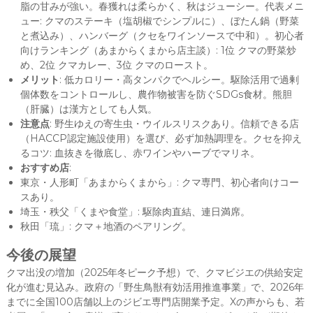
脂の甘みが強い。春獲れは柔らかく、秋はジューシー。代表メニ
ュー: クマのステーキ（塩胡椒でシンプルに）、ぼたん鍋（野菜
と煮込み）、ハンバーグ（クセをワインソースで中和）。初心者
向けランキング（あまからくまから店主談）: 1位 クマの野菜炒
め、2位 クマカレー、3位 クマのロースト。
メリット
: 低カロリー・高タンパクでヘルシー。駆除活用で過剰
個体数をコントロールし、農作物被害を防ぐSDGs食材。熊胆
（肝臓）は漢方としても人気。
注意点
: 野生ゆえの寄生虫・ウイルスリスクあり。信頼できる店
（HACCP認定施設使用）を選び、必ず加熱調理を。クセを抑え
るコツ: 血抜きを徹底し、赤ワインやハーブでマリネ。
おすすめ店
:
東京・人形町「あまからくまから」: クマ専門、初心者向けコー
スあり。
埼玉・秩父「くまや食堂」: 駆除肉直結、連日満席。
秋田「琉」: クマ＋地酒のペアリング。
今後の展望
クマ出没の増加（2025年冬ピーク予想）で、クマビジエの供給安定
化が進む見込み。政府の「野生鳥獣有効活用推進事業」で、2026年
までに全国100店舗以上のジビエ専門店開業予定。Xの声からも、若