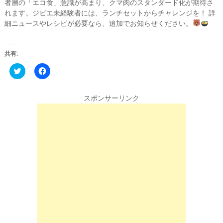
者層の「エコ食」意識が高まり、クマ肉のスタンダード化が期待さ
れます。ジビエ未経験者には、ランチセットからチャレンジを！ 詳
細ニュースやレシピが必要なら、追加でお知らせください。
共有:
C
F
l
a
i
c
c
e
k
b
スポンサーリンク
t
o
o
o
s
k
h
で
a
共
r
有
e
す
o
る
n
に
T
は
w
ク
i
リ
t
ッ
t
ク
e
し
r
て
(
く
新
だ
し
さ