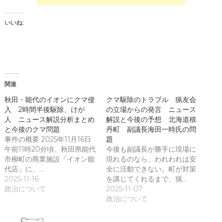
い
い
ウ
(
ィ
新
ン
し
いいね:
ド
い
ウ
ウ
で
ィ
開
ン
き
ド
ま
ウ
す
で
)
開
き
関連
ま
す
)
秋田・能代のイオンにクマ侵
クマ駆除のトラブル 猟友会
入 2時間半後駆除、けが
の立場からの発言 ニュース
人 ニュース解説分析まとめ
解説と今後の予想 北海道積
と今後のクマ問題
丹町 副議長海田一時氏の問
事件の概要 2025年11月16日
題
午前11時20分頃、秋田県能代
今後も副議長が勝手に現場に
市柳町の商業施設「イオン能
現れるのなら、われわれは安
代店」に、…
全に活動できない。町が対策
2025-11-16
を講じてくれるまで、猟…
政治について
2025-11-07
政治について