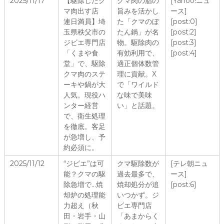
2025/11/17
【駆除したク
クマ肉の脂の
[Yahoo!ニュ
マ肉出す店
旨みを活かし
ース]
連日満員】埼
た「クマのぼ
[post:0]
玉県秩父市の
たん鍋」が名
[post:2]
ジビエ専門店
物。駆除肉の
[post:3]
「くまや食
有効利用で、
[post:4]
堂」で、駆除
適正個体数管
クマ肉のステ
理に貢献。X
ーキや鍋が大
で「ワイルド
人気。現役ハ
な味で美味
ンター経営
い」と話題。
で、衛生処理
を徹底。客足
が急増し、予
約必須に。
2025/11/12
“ジビエ”は可
クマ駆除数が
[テレ朝ニュ
能？クマの駆
過去最多で、
ース]
除急増で…焼
焼却処分が追
[post:6]
却炉の処理能
いつかず。ジ
力超え（秋
ビエ専門店
田・岩手・山
「あまからく