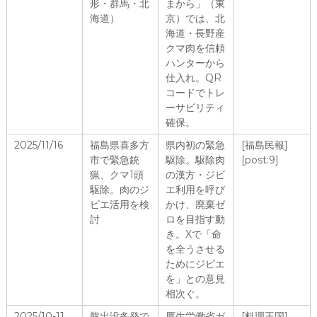
形・群馬・北
まから」（東
海道）
京）では、北
海道・長野産
クマ肉を信頼
ハンターから
仕入れ。QR
コードでトレ
ーサビリティ
確保。
2025/11/16
福島県喜多方
県内初の緊急
[福島民報]
市で緊急銃
駆除。駆除肉
[post:9]
猟、クマ1頭
の漢方・ジビ
駆除。肉のジ
エ利用を呼び
ビエ活用を検
かけ、廃棄ゼ
討
ロを目指す動
き。Xで「命
を全うさせる
ためにジビエ
を」との意見
相次ぐ。
2025/10-11
熊出没多発で
厚生労働省ガ
[料理王国]