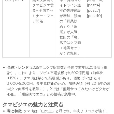
クマビジエ需
イドライン遵
[post:4]
要↑ 全国でセ
守の処理施設
[post:7]
ミナー・フェ
が増加。熊肉
[post:10]
ア開催
の「野菜炒
め」や「角
煮」が人気。
秋田の「琉」
店ではクマ肉
＋地酒セット
が予約殺到。
全体トレンド
: 2025年はクマ駆除数が全国で前年比20%増（推
計）。これにより、ジビエ市場規模は約500億円超（前年比
+15%）。クマ肉は希少で高級感があり、価格は1kgあたり
3,000-5,000円。食中毒防止のため、加熱必須（例: 2016年の茨
城クマ肉事件を教訓に）。Xでは「熊鍋食べてみたいけどクセが
心配」「駆除肉でエコ」との投稿が急増中。
クマビジエの魅力と注意点
味と特徴
: クマ肉は「山の主」と呼ばれ、牛肉よりコクが強く、