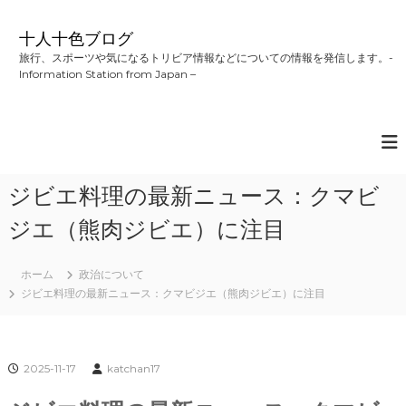
コ
ン
十人十色ブログ
テ
旅行、スポーツや気になるトリビア情報などについての情報を発信します。-
ン
Information Station from Japan –
ツ
へ
ス
キ
ッ
プ
ジビエ料理の最新ニュース：クマビ
ジエ（熊肉ジビエ）に注目
ホーム
政治について
ジビエ料理の最新ニュース：クマビジエ（熊肉ジビエ）に注目
2025-11-17
katchan17