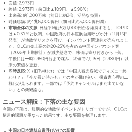
安値: 2,973円
終値: 2,973円（前日比▲189円、▲5.98%）
出来高: 約1,200万株（前日比約2倍、活発な売買）
時価総額: 約4兆8,000億円（前日比約3,000億円減）
市場全体の文脈
: 日経平均は5万1,000円台を維持するも、TOPIX
は▲0.37%と軟調。中国政府の日本渡航自粛呼びかけ（11月16日
発表）が地政学リスクを呼び、インバウンド関連株が売られまし
た。OLCの売上高の約20-25%を占める中国インバウンド客
（2025年上期推計）が減少懸念で、株価は寄り付きから下落。
午後には一時2,950円台まで沈み、終値で7月15日（2,980円）以
来の安値を更新。
即時反応
: X（旧Twitter）では「中国人観光客減でディズニー終
わり？」「今が買い時かも」との声が飛び交い、投資家心理の二
極化が見られます。一部では「予約キャンセルはまだ出ていな
い」との楽観論も。
ニュース解説：下落の主な要因
今回の下落は、短期的な地政学イベントがトリガーですが、OLCの
構造的課題が重なった結果です。主な要因を整理します。
中国の日本渡航自粛呼びかけの影響
: