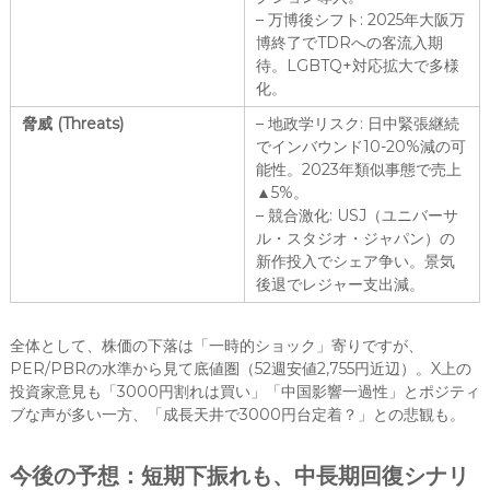
– 万博後シフト: 2025年大阪万
博終了でTDRへの客流入期
待。LGBTQ+対応拡大で多様
化。
脅威 (Threats)
– 地政学リスク: 日中緊張継続
でインバウンド10-20%減の可
能性。2023年類似事態で売上
▲5%。
– 競合激化: USJ（ユニバーサ
ル・スタジオ・ジャパン）の
新作投入でシェア争い。景気
後退でレジャー支出減。
全体として、株価の下落は「一時的ショック」寄りですが、
PER/PBRの水準から見て底値圏（52週安値2,755円近辺）。X上の
投資家意見も「3000円割れは買い」「中国影響一過性」とポジティ
ブな声が多い一方、「成長天井で3000円台定着？」との悲観も。
今後の予想：短期下振れも、中長期回復シナリ