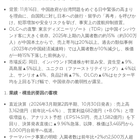
背景: 11月16日、中国政府が台湾問題をめぐる日中緊張の高まり
を理由に、自国民に対し日本への旅行・留学の「再考」を呼びか
け。犯罪増加や安全リスクを挙げ、事実上の渡航抑制措置。
OLCへの直撃: 東京ディズニーリゾート（TDR）は中国インバウ
ンド客に大きく依存。2025年上期の入園者数の約15%（約300万
人）が中国本土からで、売上寄与は20%以上。過去の類似事例
（2023年の中国経済減速時）では入園者数が10%減少し、株価
が一時15%下落した前例あり。
市場反応: 同日、インバウンド関連株が軒並み安。資生堂▲9%、
高島屋▲5%以上、ユニクロ（ファーストリテイリング）▲4%以
上、サンリオ▲6%、良品計画▲7%。OLCの▲6%はセクター平
均を上回る下げ幅で、中国依存の脆弱性が露呈。
業績・構造的要因の蓄積
:
直近決算（2026年3月期第2四半期、10月30日発表）: 売上高
3,162億円（前年比+6.4%）、営業利益682億円（+8.0%）と増
収増益も、アナリスト予想（EPS14.51円、売上1,582億円）を下
回り、決算発表直後に▲9.96%急落。以降、株価は3,465円から
3,000円台前半へ低迷。
テーマパーク事業の明暗: 入園者数は前年比+2%の2,500万人超