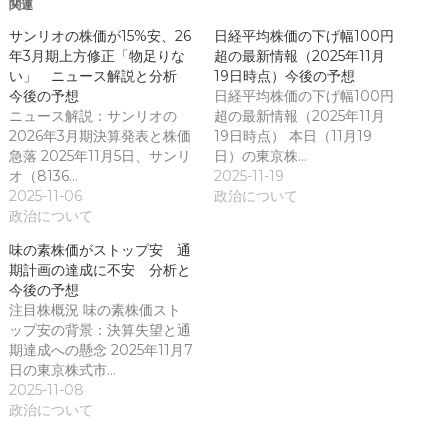
関連
ま
す
)
サンリオの株価が15%安、26
日経平均株価の下げ幅100円
年3月期上方修正「物足りな
超の最新情報（2025年11月
い」 ニュース解説と分析
19日時点）今後の予想
今後の予想
日経平均株価の下げ幅100円
ニュース解説：サンリオの
超の最新情報（2025年11月
2026年3月期決算発表と株価
19日時点） 本日（11月19
急落 2025年11月5日、サンリ
日）の東京株…
オ（8136…
2025-11-19
2025-11-06
政治について
政治について
味の素株価がストップ安 通
期計画の達成に不安 分析と
今後の予想
注目株概況 味の素株価スト
ップ安の背景：決算失望と通
期達成への懸念 2025年11月7
日の東京株式市…
2025-11-08
政治について