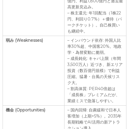
億円、利益1,800億円と過去最
高更新見込み。
– 株主還元: 年1回配当（1株22
円、利回り0.7%）＋優待（パ
ークチケット）。自己株買い
も継続中。
弱み (Weaknesses)
– インバウンド依存: 外国人比
率30%超、中国客20%。地政
学・為替変動に脆弱。
– 成長鈍化: キャパ上限（年間
3,500万人）近づき、新エリア
投資（数百億円規模）で利益
圧縮。猛暑・台風の天候リス
ク大。
– 割高体質: PER40倍超は
「成長株」プレミアムだが、
業績ミスで急落しやすい。
機会 (Opportunities)
– 国内回帰: 自粛緩和で日本人
客増加（上期+5%）。2035年
長期戦略でAI活用の新アトラ
クション導入。