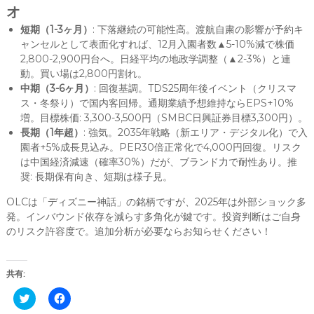
オ
短期（1-3ヶ月）
: 下落継続の可能性高。渡航自粛の影響が予約キ
ャンセルとして表面化すれば、12月入園者数▲5-10%減で株価
2,800-2,900円台へ。日経平均の地政学調整（▲2-3%）と連
動。買い場は2,800円割れ。
中期（3-6ヶ月）
: 回復基調。TDS25周年後イベント（クリスマ
ス・冬祭り）で国内客回帰。通期業績予想維持ならEPS+10%
増。目標株価: 3,300-3,500円（SMBC日興証券目標3,300円）。
長期（1年超）
: 強気。2035年戦略（新エリア・デジタル化）で入
園者+5%成長見込み。PER30倍正常化で4,000円回復。リスク
は中国経済減速（確率30%）だが、ブランド力で耐性あり。推
奨: 長期保有向き、短期は様子見。
OLCは「ディズニー神話」の銘柄ですが、2025年は外部ショック多
発。インバウンド依存を減らす多角化が鍵です。投資判断はご自身
のリスク許容度で。追加分析が必要ならお知らせください！
共有:
C
F
l
a