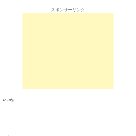
i
c
c
e
k
b
スポンサーリンク
t
o
o
o
s
k
h
で
a
共
r
有
e
す
o
る
n
に
T
は
w
ク
i
リ
t
ッ
t
ク
e
し
r
て
(
く
新
だ
し
さ
い
い
ウ
(
ィ
新
ン
し
いいね:
ド
い
ウ
ウ
で
ィ
開
ン
き
ド
ま
ウ
す
で
)
開
き