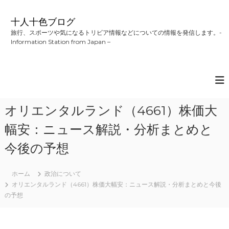
コ
ン
十人十色ブログ
テ
旅行、スポーツや気になるトリビア情報などについての情報を発信します。-
ン
Information Station from Japan –
ツ
へ
ス
キ
ッ
プ
オリエンタルランド（4661）株価大
幅安：ニュース解説・分析まとめと
今後の予想
ホーム
政治について
オリエンタルランド（4661）株価大幅安：ニュース解説・分析まとめと今後
の予想