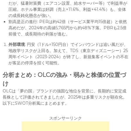
だが、猛暑対策費（エアコン設置、給水サーバー等）で利益率が
圧縮。ホテル事業は好調（売上+11.6%、利益+41.4%）も、全体
の成長鈍化懸念が強い。
割高是正の進行: PERは約42倍（サービス業平均15倍超）と依然
高めだが、2024年の高値5,765円から約48%下落。PBRも2.5倍
前後で、成長期待の剥落が進む。
外部環境
: 円安（1ドル=150円台）でインバウンドは追い風だが、
地政学リスクが上回る。加えて、TDS（東京ディズニーシー）25
周年イベント（2023-2024）が終了し、新規集客イベントの不在
が客足の停滞を招く可能性。
分析まとめ：OLCの強み・弱みと株価の位置づ
け
OLCは「夢の国」ブランドの強固な地位を背景に、長期的に安定成
長株として評価されてきましたが、2025年は多重リスクが顕在化。
以下にSWOT分析風にまとめます。
スポンサーリンク