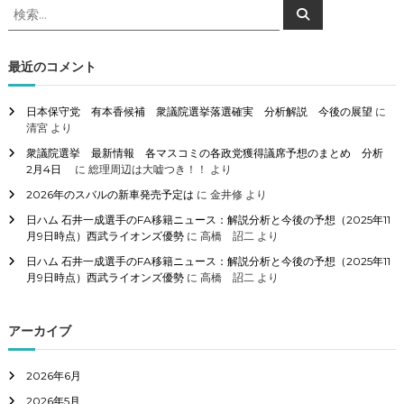
検
検
索
索
対
象
最近のコメント
:
日本保守党 有本香候補 衆議院選挙落選確実 分析解説 今後の展望
に
清宮
より
衆議院選挙 最新情報 各マスコミの各政党獲得議席予想のまとめ 分析
2月4日
に
総理周辺は大嘘つき！！
より
2026年のスバルの新車発売予定は
に
金井修
より
日ハム 石井一成選手のFA移籍ニュース：解説分析と今後の予想（2025年11
月9日時点）西武ライオンズ優勢
に
高橋 詔二
より
日ハム 石井一成選手のFA移籍ニュース：解説分析と今後の予想（2025年11
月9日時点）西武ライオンズ優勢
に
高橋 詔二
より
アーカイブ
2026年6月
2026年5月