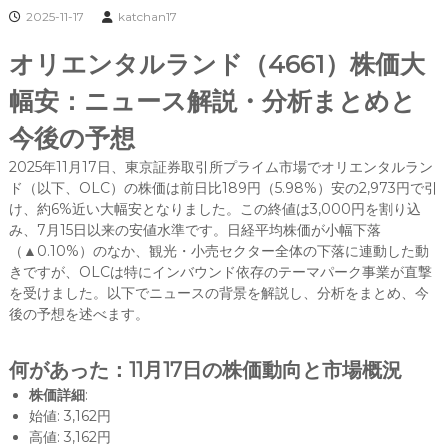
2025-11-17
katchan17
オリエンタルランド（4661）株価大
幅安：ニュース解説・分析まとめと
今後の予想
2025年11月17日、東京証券取引所プライム市場でオリエンタルラン
ド（以下、OLC）の株価は前日比189円（5.98%）安の2,973円で引
け、約6%近い大幅安となりました。この終値は3,000円を割り込
み、7月15日以来の安値水準です。日経平均株価が小幅下落
（▲0.10%）のなか、観光・小売セクター全体の下落に連動した動
きですが、OLCは特にインバウンド依存のテーマパーク事業が直撃
を受けました。以下でニュースの背景を解説し、分析をまとめ、今
後の予想を述べます。
何があった：11月17日の株価動向と市場概況
株価詳細
:
始値: 3,162円
高値: 3,162円