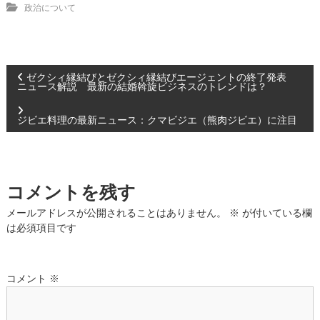
政治について
投
ゼクシィ縁結びとゼクシィ縁結びエージェントの終了発表
ニュース解説 最新の結婚斡旋ビジネスのトレンドは？
稿
ジビエ料理の最新ニュース：クマビジエ（熊肉ジビエ）に注目
ナ
ビ
コメントを残す
ゲ
メールアドレスが公開されることはありません。
※
が付いている欄
は必須項目です
ー
シ
コメント
※
ョ