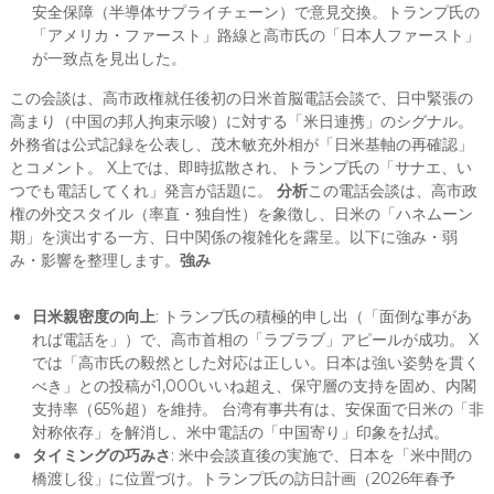
安全保障（半導体サプライチェーン）で意見交換。トランプ氏の
「アメリカ・ファースト」路線と高市氏の「日本人ファースト」
が一致点を見出した。
この会談は、高市政権就任後初の日米首脳電話会談で、日中緊張の
高まり（中国の邦人拘束示唆）に対する「米日連携」のシグナル。
外務省は公式記録を公表し、茂木敏充外相が「日米基軸の再確認」
とコメント。 X上では、即時拡散され、トランプ氏の「サナエ、い
つでも電話してくれ」発言が話題に。
分析
この電話会談は、高市政
権の外交スタイル（率直・独自性）を象徴し、日米の「ハネムーン
期」を演出する一方、日中関係の複雑化を露呈。以下に強み・弱
み・影響を整理します。
強み
日米親密度の向上
: トランプ氏の積極的申し出（「面倒な事があ
れば電話を」）で、高市首相の「ラブラブ」アピールが成功。 X
では「高市氏の毅然とした対応は正しい。日本は強い姿勢を貫く
べき」との投稿が1,000いいね超え、保守層の支持を固め、内閣
支持率（65%超）を維持。 台湾有事共有は、安保面で日米の「非
対称依存」を解消し、米中電話の「中国寄り」印象を払拭。
タイミングの巧みさ
: 米中会談直後の実施で、日本を「米中間の
橋渡し役」に位置づけ。トランプ氏の訪日計画（2026年春予