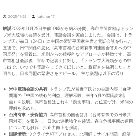
2025-11-25
katchan17
解説
2025年11月25日午前10時から約25分間、高市早苗首相はトラン
プ米大統領の要請を受け、電話会談を実施しました。 会談は、トラ
ンプ氏が前日（24日）に中国の習近平国家主席と電話会談を行った
直後で、日中関係の悪化（高市首相の台湾有事関連国会答弁への中
国反発）を背景に、米側からの積極的なアプローチが特徴です。高
市首相は会談後、官邸で記者団に対し、「トランプ大統領からの申
し出で、いつでも電話をしてきてほしいと。親密さを強調した」と
明言し、日米同盟の緊密さをアピール。 主な議題は以下の通り：
米中電話会談の共有
: トランプ氏が習近平氏との会話内容（台湾
問題の「中国の核心的利益」理解示唆、来年4月の習氏訪米計
画）を説明。高市首相はこれを「懸念事項」と位置づけ、米側の
理解を求めた。
台湾有事・安保協力
: 高市首相の国会答弁（台湾有事での日米共
同対応）を報告し、日米の連携強化を確認。存立危機事態の運用
についても触れ、抑止力向上を強調。
国際情勢
: ウクライナ和平プロセス、北朝鮮ミサイル問題、経済