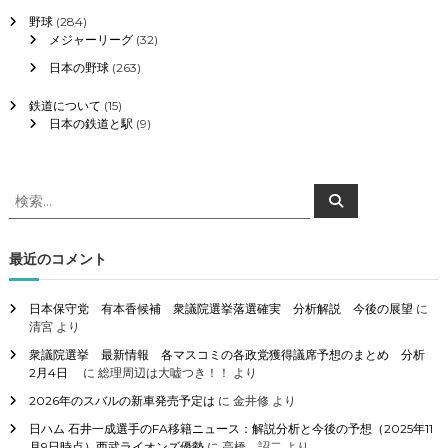
野球
(284)
メジャーリーグ
(32)
日本の野球
(263)
鉄道について
(15)
日本の鉄道と駅
(9)
検
検
索
索
対
象
最近のコメント
:
日本保守党 有本香候補 衆議院選挙落選確実 分析解説 今後の展望
に
清宮
より
衆議院選挙 最新情報 各マスコミの各政党獲得議席予想のまとめ 分析
2月4日
に
総理周辺は大嘘つき！！
より
2026年のスバルの新車発売予定は
に
金井修
より
日ハム 石井一成選手のFA移籍ニュース：解説分析と今後の予想（2025年11
月9日時点）西武ライオンズ優勢
に
高橋 詔二
より