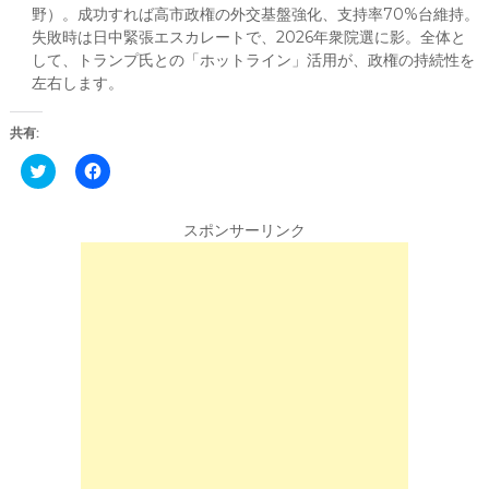
野）。成功すれば高市政権の外交基盤強化、支持率70%台維持。
失敗時は日中緊張エスカレートで、2026年衆院選に影。全体と
して、トランプ氏との「ホットライン」活用が、政権の持続性を
左右します。
共有:
C
F
l
a
i
c
c
e
k
b
スポンサーリンク
t
o
o
o
s
k
h
で
a
共
r
有
e
す
o
る
n
に
T
は
w
ク
i
リ
t
ッ
t
ク
e
し
r
て
(
く
新
だ