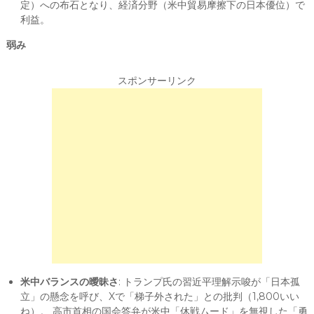
定）への布石となり、経済分野（米中貿易摩擦下の日本優位）で
利益。
弱み
スポンサーリンク
米中バランスの曖昧さ
: トランプ氏の習近平理解示唆が「日本孤
立」の懸念を呼び、Xで「梯子外された」との批判（1,800いい
ね）。 高市首相の国会答弁が米中「休戦ムード」を無視した「勇