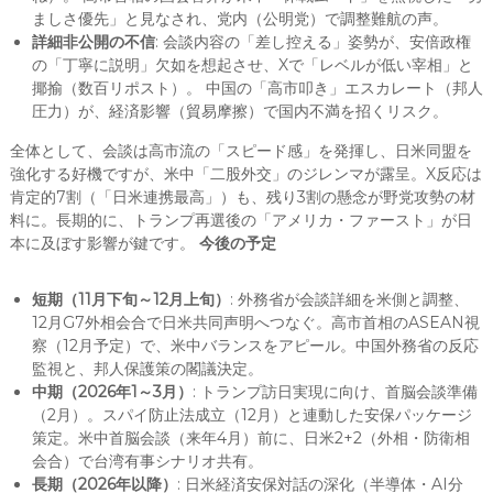
ましさ優先」と見なされ、党内（公明党）で調整難航の声。
詳細非公開の不信
: 会談内容の「差し控える」姿勢が、安倍政権
の「丁寧に説明」欠如を想起させ、Xで「レベルが低い宰相」と
揶揄（数百リポスト）。 中国の「高市叩き」エスカレート（邦人
圧力）が、経済影響（貿易摩擦）で国内不満を招くリスク。
全体として、会談は高市流の「スピード感」を発揮し、日米同盟を
強化する好機ですが、米中「二股外交」のジレンマが露呈。X反応は
肯定的7割（「日米連携最高」）も、残り3割の懸念が野党攻勢の材
料に。長期的に、トランプ再選後の「アメリカ・ファースト」が日
本に及ぼす影響が鍵です。
今後の予定
短期（11月下旬～12月上旬）
: 外務省が会談詳細を米側と調整、
12月G7外相会合で日米共同声明へつなぐ。高市首相のASEAN視
察（12月予定）で、米中バランスをアピール。中国外務省の反応
監視と、邦人保護策の閣議決定。
中期（2026年1～3月）
: トランプ訪日実現に向け、首脳会談準備
（2月）。スパイ防止法成立（12月）と連動した安保パッケージ
策定。米中首脳会談（来年4月）前に、日米2+2（外相・防衛相
会合）で台湾有事シナリオ共有。
長期（2026年以降）
: 日米経済安保対話の深化（半導体・AI分