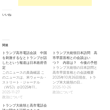
し
さ
い
い
ウ
(
ィ
新
ン
し
いいね:
ド
い
ウ
ウ
で
ィ
開
ン
き
ド
ま
ウ
す
で
)
開
き
関連
ま
す
)
トランプ高市電話会談 中国
トランプ大統領日本訪問 高
を刺激するなとトランプが話
市早苗首相との会談はい
したという報道は日本政府否
つ？ 内容は？ 今後の予想
定
トランプ大統領の日本訪問と
このニュースの真偽確認 こ
高市早苗首相との会談概要
のニュースは、米ウォール・
2025年10月26日現在、トラ
ストリート・ジャーナル
ンプ米大統領の日…
（WSJ）が2025年11…
2025-10-26
2025-11-27
政治について
政治について
トランプ大統領と高市電話会