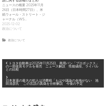
談に関する誤報のまとめ
ニュースの概要 2025年11月
26日（日本時間27日）、米
紙ウォール・ストリート・ジ
ャーナル（WS…
2025-12-02
政治について
政治について
投
トヨタ自動車は2025年11月25日、商用バン「プロボックス」
の一部改良モデルを発売 ニュース解説 性能値段、ライバル
との比較
稿
日本衰退の最大の犯人は消費税「もはや議論の余地がない 池
ナ
田清彦氏 この言説の真偽を分析解説 今後の予定
ビ