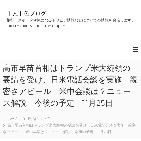
コ
ン
十人十色ブログ
テ
旅行、スポーツや気になるトリビア情報などについての情報を発信します。-
ン
Information Station from Japan –
ツ
へ
ス
キ
ッ
プ
高市早苗首相はトランプ米大統領の
要請を受け、日米電話会談を実施 親
密さアピール 米中会談は？ニュー
ス解説 今後の予定 11月25日
ホーム
政治について
高市早苗首相はトランプ米大統領の要請を受け、日米電話会談を実施 親密
さアピール 米中会談は？ニュース解説 今後の予定 11月25日