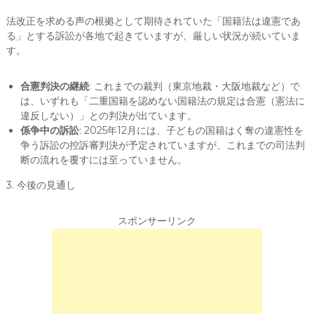
法改正を求める声の根拠として期待されていた「国籍法は違憲であ
る」とする訴訟が各地で起きていますが、厳しい状況が続いていま
す。
合憲判決の継続
: これまでの裁判（東京地裁・大阪地裁など）で
は、いずれも「二重国籍を認めない国籍法の規定は合憲（憲法に
違反しない）」との判決が出ています。
係争中の訴訟
: 2025年12月には、子どもの国籍はく奪の違憲性を
争う訴訟の控訴審判決が予定されていますが、これまでの司法判
断の流れを覆すには至っていません。
3. 今後の見通し
スポンサーリンク