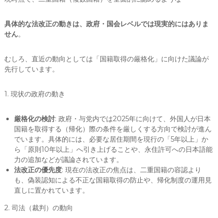
具体的な法改正の動きは、政府・国会レベルでは現実的にはありま
せん
。
むしろ、直近の動向としては「国籍取得の厳格化」に向けた議論が
先行しています。
1. 現状の政府の動き
厳格化の検討
: 政府・与党内では2025年に向けて、外国人が日本
国籍を取得する（帰化）際の条件を厳しくする方向で検討が進ん
でいます。具体的には、必要な居住期間を現行の「5年以上」か
ら「原則10年以上」へ引き上げることや、永住許可への日本語能
力の追加などが議論されています。
法改正の優先度
: 現在の法改正の焦点は、二重国籍の容認より
も、偽装認知による不正な国籍取得の防止や、帰化制度の運用見
直しに置かれています。
2. 司法（裁判）の動向