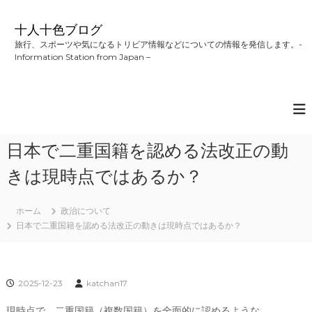
コ
ン
十人十色ブログ
テ
旅行、スポーツや気になるトリビア情報などについての情報を発信します。-
ン
Information Station from Japan –
ツ
へ
ス
キ
ッ
プ
日本で二重国籍を認める法改正の動
きは現時点ではあるか？
ホーム
政治について
日本で二重国籍を認める法改正の動きは現時点ではあるか？
2025-12-23
katchan17
現時点で、二重国籍（複数国籍）を全面的に認めるような