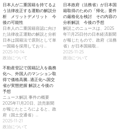
す
)
日本人が二重国籍を持てるよ
日本政府（法務省）が日本国
う法律改正する運動の解説分
籍取得のための「帰化」要件
析 メリットデメリット 今
の厳格化を検討 その内容の
後の可能性
分析解説 今後の予想
日本人の二重国籍容認に向け
解説このニュースは、2025
た法律改正運動の解説と分析
年11月25日付の日本経済新聞
日本は国籍法で原則として単
が報じたもので、政府（法務
一国籍を採用しており…
省）が日本国籍取…
2025-10-14
2025-11-25
政治について
政治について
不動産登記で国籍記入を義務
化へ、外国人のマンション取
得で価格高騰…適正化へ国交
省が実態把握 解説と今後の
予想
ニュース解説 事件の概要
2025年11月20日、読売新聞
が報じたところによると、政
府（国土交通省）…
2025-11-21
政治について