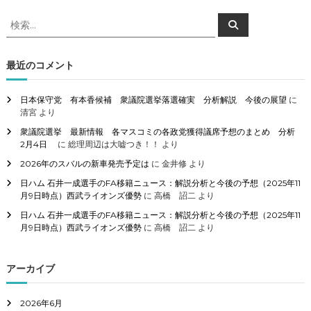
検
検
索
索
対
象
最近のコメント
:
日本保守党 有本香候補 衆議院選挙落選確実 分析解説 今後の展望
に
清宮
より
衆議院選挙 最新情報 各マスコミの各政党獲得議席予想のまとめ 分析
2月4日
に
総理周辺は大嘘つき！！
より
2026年のスバルの新車発売予定は
に
金井修
より
日ハム 石井一成選手のFA移籍ニュース：解説分析と今後の予想（2025年11
月9日時点）西武ライオンズ優勢
に
高橋 詔二
より
日ハム 石井一成選手のFA移籍ニュース：解説分析と今後の予想（2025年11
月9日時点）西武ライオンズ優勢
に
高橋 詔二
より
アーカイブ
2026年6月