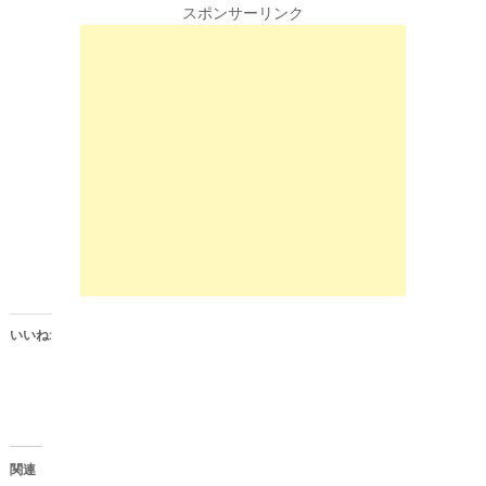
k
b
スポンサーリンク
t
o
o
o
s
k
h
で
a
共
r
有
e
す
o
る
n
に
T
は
w
ク
i
リ
t
ッ
t
ク
e
し
r
て
(
く
新
だ
し
さ
い
い
ウ
(
ィ
新
ン
し
いいね:
ド
い
ウ
ウ
で
ィ
開
ン
き
ド
ま
ウ
す
で
)
開
き
関連
ま