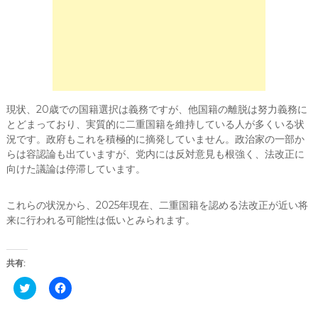
現状、20歳での国籍選択は義務ですが、他国籍の離脱は努力義務に
とどまっており、実質的に二重国籍を維持している人が多くいる状
況です。政府もこれを積極的に摘発していません。政治家の一部か
らは容認論も出ていますが、党内には反対意見も根強く、法改正に
向けた議論は停滞しています。
これらの状況から、2025年現在、二重国籍を認める法改正が近い将
来に行われる可能性は低いとみられます。
共有:
C
F
l
a
i
c
c
e