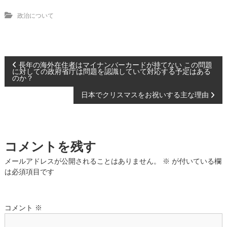
政治について
投
長年の海外在住者はマイナンバーカードが持てない この問題
に対しての政府省庁は問題を認識していて対応する予定はある
のか？
稿
日本でクリスマスをお祝いする主な理由
ナ
ビ
コメントを残す
ゲ
メールアドレスが公開されることはありません。
※
が付いている欄
は必須項目です
ー
シ
コメント
※
ョ