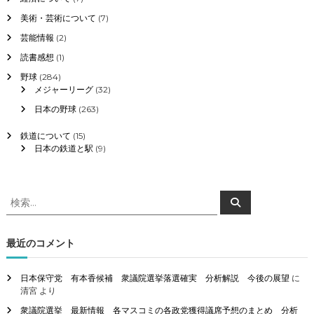
美術・芸術について
(7)
芸能情報
(2)
読書感想
(1)
野球
(284)
メジャーリーグ
(32)
日本の野球
(263)
鉄道について
(15)
日本の鉄道と駅
(9)
検
検
索
索
対
象
最近のコメント
:
日本保守党 有本香候補 衆議院選挙落選確実 分析解説 今後の展望
に
清宮
より
衆議院選挙 最新情報 各マスコミの各政党獲得議席予想のまとめ 分析