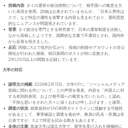
投稿内容
: タイの選挙や政治情勢について、相手国への敬意を欠
いた表現を使用。詳細は公表されていませんが、「日本人男性は
クズ」など特定の属性を攻撃する内容も含まれており、選民思想
的なニュアンスが問題視されています。
背景
: タイ政治を専門とする研究者で、日本の選挙制度を比較し
ながら投稿したようです。国際的な文脈で不適切とされ、国内外
から反発を招きました。
反応
: 同様にX上で批判が広がり、投稿の削除やアカウントの非公
開化が行われた模様。朝日新聞のポストが特に拡散され、
290,000以上の閲覧を記録しています。
大学の対応
謝罪文の掲載
: 2026年2月13日、大学HPに「ソーシャルメディア
投稿に関わる件について」との声明を発表。内容を「外国人に対
する差別的表現、および相手国への敬意を欠いたもの」と認め、
「不快な思いをされた方々に深くおわび申し上げます」と謝罪。
調査の状況
: 就業規則やSNS利用ガイドラインに抵触する可能性
があるとして、事実確認と調査を進め中。教員の氏名・所属は非
公表ですが、X上で特定を試みる動きもあります。
全体の文脈
: 筑波大学は国立大学で、留学生受け入れを積極的に