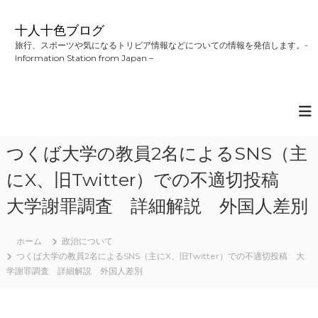
コ
ン
十人十色ブログ
テ
旅行、スポーツや気になるトリビア情報などについての情報を発信します。-
ン
Information Station from Japan –
ツ
へ
ス
キ
ッ
プ
つくば大学の教員2名によるSNS（主
にX、旧Twitter）での不適切投稿
大学謝罪調査 詳細解説 外国人差別
ホーム
政治について
つくば大学の教員2名によるSNS（主にX、旧Twitter）での不適切投稿 大
学謝罪調査 詳細解説 外国人差別