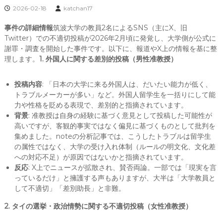
2026-02-18
katchan17
事件の詳細情報
筑波大学の教員2名によるSNS（主にX、旧
Twitter）での不適切投稿が2026年2月頃に発覚し、大学側が公式に
謝罪・調査を開始した事件です。以下に、報道やX上の情報を基に整
理します。
1. 外国人に関する差別的投稿（男性准教授）
投稿内容
: 「日本の大学に来る外国人は、だいたい能力が低く、
トラブルメーカーが多い」など。外国人留学生を一括りにして能
力や性格を貶める表現で、差別的と指摘されています。
背景
: 准教授は自身の経験に基づく意見として投稿した可能性が
高いですが、客観的事実ではなく偏見に基づくものとして批判を
集めました。noteの分析記事では、こうしたトラブルは留学生
の属性ではなく、大学の受け入れ体制（ルールの明文化、文化差
への対応不足）が原因ではないかと指摘されています。
反応
: X上でニュースが拡散され、賛否両論。一部では「現実を言
っているだけ」と擁護する声もありますが、大半は「大学教員と
して不適切」「差別助長」と非難。
2. タイの選挙・政治情勢に関する不適切投稿（女性准教授）