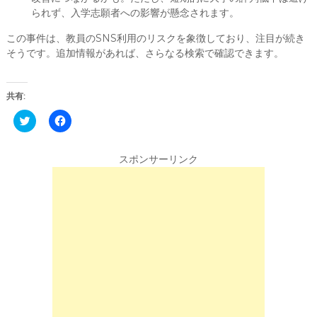
られず、入学志願者への影響が懸念されます。
この事件は、教員のSNS利用のリスクを象徴しており、注目が続き
そうです。追加情報があれば、さらなる検索で確認できます。
共有:
C
F
l
a
i
c
c
e
k
b
スポンサーリンク
t
o
o
o
s
k
h
で
a
共
r
有
e
す
o
る
n
に
T
は
w
ク
i
リ
t
ッ
t
ク
e
し
r
て
(
く