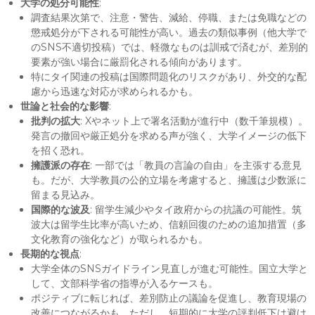
大学の処分可能性
:
調査結果次第で、注意・警告、減給、停職、または免職などの
懲戒処分が下される可能性が高い。過去の類似事例（他大学で
のSNS不適切投稿）では、軽微なものは訓戒で済むが、差別的
要素が強い場合に厳罰化される傾向があります。
特にタイ関連の投稿は国際問題化のリスクがあり、外交的な配
慮から迅速な対応が求められるかも。
世論と社会的な影響
:
批判の拡大
: Xやネット上で署名活動が進行中（数千筆規模）。
発言の撤回や厳正処分を求める声が強く、大学イメージの低下
を招く恐れ。
擁護派の存在
: 一部では「教員の言論の自由」を主張する意見
も。だが、大学教員の公的立場を考慮すると、擁護は少数派に
留まる見込み。
国際的な波及
: 留学生減少やタイ政府からの抗議の可能性。筑
波大は留学生比率が高いため、信頼回復のための追加措置（多
文化教育の強化など）が取られるかも。
長期的な視点
:
大学全体のSNSガイドライン見直しが進む可能性。国立大学と
して、文部科学省の指導が入るケースも。
ポジティブに転じれば、差別防止の議論を促進し、教育現場の
改善につながるかも。ただし、短期的に大学の評判低下は避け