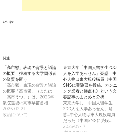
新
だ
し
さ
い
い
ウ
(
ィ
新
ン
し
いいね:
ド
い
ウ
ウ
で
ィ
開
ン
き
ド
ま
ウ
す
で
)
開
き
関連
ま
す
)
「高市鬱」表現の背景と議論
東京大学「中国人留学生200
の概要 投稿する大学関係者
人を入学あっせん」疑惑 中
の資質を問う
心人物は東大現役職員《中国
「高市鬱」表現の背景と議論
SNSに受験票を投稿、カンニ
の概要「高市鬱」（または
ング業者と接点も》という文
「高市うつ」）は、2026年
春記事のまとめと分析
衆院選後の高市早苗首相…
東京大学に「中国人留学生
2026-02-21
200人を入学あっせん」疑
政治について
惑…中心人物は東大現役職員
だった《中国SNSに受験…
2025-07-17