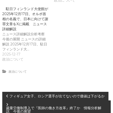
政治について
駐日フィンランド大使館が
2025年12月17日、オルポ首
相の名義で、日本に向けて謝
罪文章をXに掲載 ニュース
詳細解説
ニュース詳細解説分析考察
今後の展開 ニュースの詳細
解説 2025年12月17日、駐日
フィンランド大…
2025-12-17
政治について
政治について
投
フィギュア女子、ロシア選手が出てないので価値は下がるか
稿
裁量労働制導入で『医師の働き方改革』終了か 情報分析解
説 今後の展望